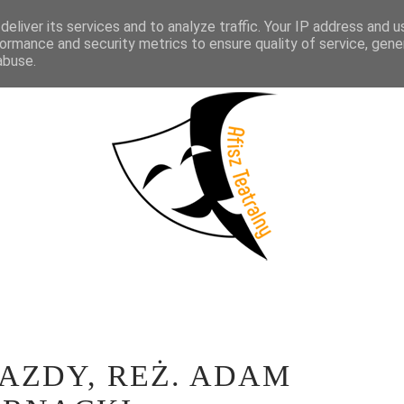
eliver its services and to analyze traffic. Your IP address and 
KTAKLE
WYWIADY
LITERATURA
PRÓBY MEDIALNE
WSP
ormance and security metrics to ensure quality of service, gen
abuse.
AZDY, REŻ. ADAM