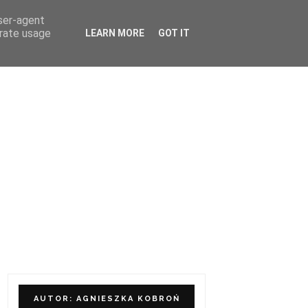
user-agent
ÓŁPRACA I KONTAKT
erate usage
LEARN MORE
GOT IT
AUTOR: AGNIESZKA KOBROŃ