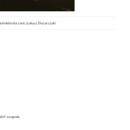
ka/miklinska.com, Łukasz Ślusarczyk/
ADiT za zgodą.