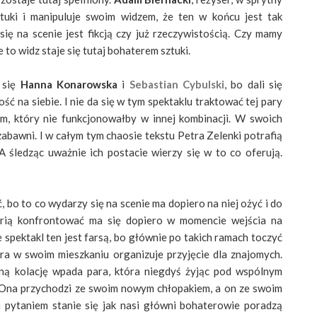
tuki i manipuluje swoim widzem, że ten w końcu jest tak
się na scenie jest fikcją czy już rzeczywistością. Czy mamy
 to widz staje się tutaj bohaterem sztuki.
 się
Hanna Konarowska
i
Sebastian Cybulski
, bo dali się
ość na siebie. I nie da się w tym spektaklu traktować tej pary
zm, który nie funkcjonowałby w innej kombinacji. W swoich
zabawni. I w całym tym chaosie tekstu Petra Zelenki potrafią
A śledząc uważnie ich postacie wierzy się w to co oferują.
 bo to co wydarzy się na scenie ma dopiero na niej ożyć i do
erią konfrontować ma się dopiero w momencie wejścia na
 spektakl ten jest farsą, bo głównie po takich ramach toczyć
ra w swoim mieszkaniu organizuje przyjęcie dla znajomych.
ą kolację wpada para, która niegdyś żyjąc pod wspólnym
 Ona przychodzi ze swoim nowym chłopakiem, a on ze swoim
pytaniem stanie się jak nasi główni bohaterowie poradzą