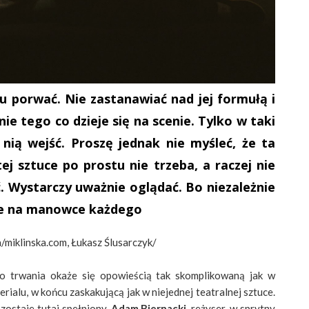
tu porwać. Nie zastanawiać nad jej formułą i
ie tego co dzieje się na scenie. Tylko w taki
nią wejść. Proszę jednak nie myśleć, że ta
ej sztuce po prostu nie trzeba, a raczej nie
. Wystarczy uważnie oglądać. Bo niezależnie
zie na manowce każdego
/miklinska.com, Łukasz Ślusarczyk/
o trwania okaże się opowieścią tak skomplikowaną jak w
erialu, w końcu zaskakującą jak w niejednej teatralnej sztuce.
zostaje tutaj spełniony.
Adam Biernacki
, reżyser, w sprytny