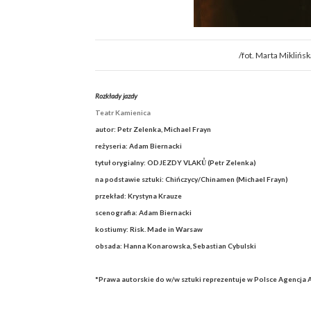
/fot. Marta Miklińs
Rozkłady jazdy
Teatr Kamienica
autor: Petr Zelenka, Michael Frayn
reżyseria: Adam Biernacki
tytuł orygialny: ODJEZDY VLAKŮ (Petr Zelenka)
na podstawie sztuki: Chińczycy/Chinamen (Michael Frayn)
przekład: Krystyna Krauze
scenografia: Adam Biernacki
kostiumy: Risk. Made in Warsaw
obsada: Hanna Konarowska, Sebastian Cybulski
*Prawa autorskie do w/w sztuki reprezentuje w Polsce Agencja 