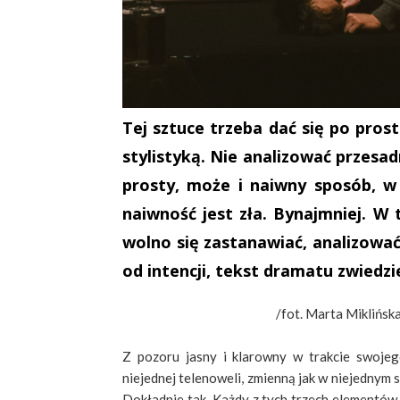
Tej sztuce trzeba dać się po pros
stylistyką. Nie analizować przesadn
prosty, może i naiwny sposób, w 
naiwność jest zła. Bynajmniej. W t
wolno się zastanawiać, analizować
od intencji, tekst dramatu zwied
/fot.
Marta Miklińska
Z pozoru jasny i klarowny w trakcie swojeg
niejednej telenoweli, zmienną jak w niejednym s
Dokładnie tak. Każdy z tych trzech elementów 