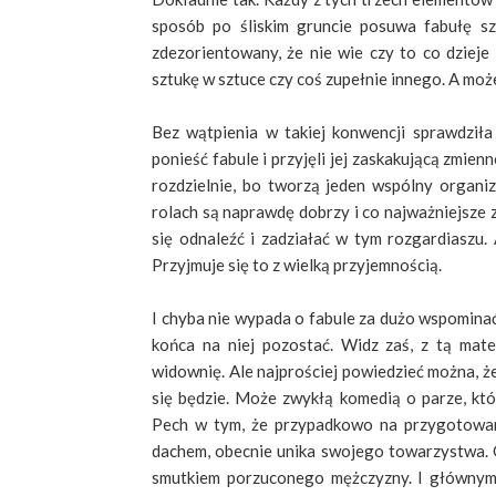
sposób po śliskim gruncie posuwa fabułę sz
zdezorientowany, że nie wie czy to co dzieje 
sztukę w sztuce czy coś zupełnie innego. A może
Bez wątpienia w takiej konwencji sprawdziła
ponieść fabule i przyjęli jej zaskakującą zmienn
rozdzielnie, bo tworzą jeden wspólny organi
rolach są naprawdę dobrzy i co najważniejsze 
się odnaleźć i zadziałać w tym rozgardiaszu. 
Przyjmuje się to z wielką przyjemnością.
I chyba nie wypada o fabule za dużo wspominać,
końca na niej pozostać. Widz zaś, z tą mat
widownię. Ale najprościej powiedzieć można, że
się będzie. Może zwykłą komedią o parze, któ
Pech w tym, że przypadkowo na przygotowan
dachem, obecnie unika swojego towarzystwa.
smutkiem porzuconego mężczyzny. I głównym 