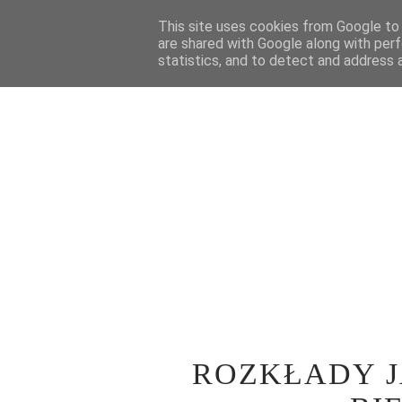
STRONA GŁÓWNA
This site uses cookies from Google to d
WOKÓŁ TEATRU
SPE
are shared with Google along with perf
statistics, and to detect and address 
ROZKŁADY J