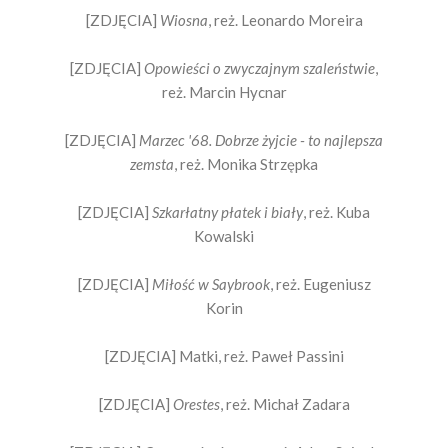
[ZDJĘCIA]
Wiosna
, reż. Leonardo Moreira
[ZDJĘCIA]
Opowieści o zwyczajnym szaleństwie
,
reż. Marcin Hycnar
[ZDJĘCIA]
Marzec '68. Dobrze żyjcie - to najlepsza
zemsta
, reż. Monika Strzępka
[ZDJĘCIA]
Szkarłatny płatek i biały
, reż. Kuba
Kowalski
[ZDJĘCIA]
Miłość w Saybrook
, reż. Eugeniusz
Korin
[ZDJĘCIA] Matki, reż. Paweł Passini
[ZDJĘCIA]
Orestes
, reż. Michał Zadara