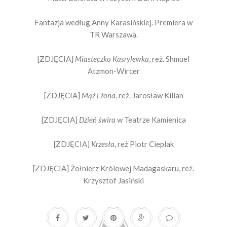
Fantazja według Anny Karasińskiej. Premiera w
TR Warszawa.
[ZDJĘCIA]
Miasteczko Kasrylewka
, reż. Shmuel
Atzmon-Wircer
[ZDJĘCIA]
Mąż i żona
, reż. Jarosław Kilian
[ZDJĘCIA]
Dzień świra
w Teatrze Kamienica
[ZDJĘCIA]
Krzesła
, reż Piotr Cieplak
[ZDJĘCIA] Żołnierz Królowej Madagaskaru, reż.
Krzysztof Jasiński