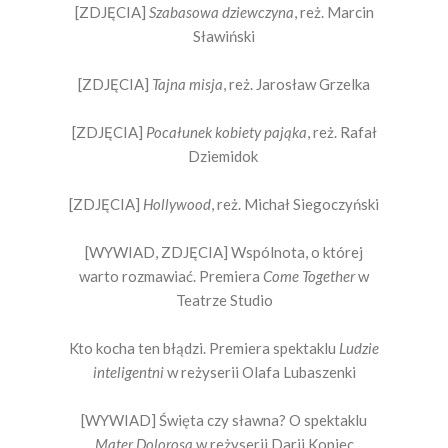
[ZDJĘCIA]
Szabasowa dziewczyna
, reż. Marcin
Sławiński
[ZDJĘCIA]
Tajna misja
, reż. Jarosław Grzelka
[ZDJĘCIA]
Pocałunek kobiety pająka
, reż. Rafał
Dziemidok
[ZDJĘCIA]
Hollywood
, reż. Michał Siegoczyński
[WYWIAD, ZDJĘCIA] Wspólnota, o której
warto rozmawiać. Premiera
Come Together
w
Teatrze Studio
Kto kocha ten błądzi. Premiera spektaklu
Ludzie
inteligentni
w reżyserii Olafa Lubaszenki
[WYWIAD] Święta czy sławna? O spektaklu
Mater Dolorosa
w reżyserii Darii Kopiec