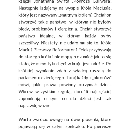
książki
Jonathana Swifta „Podróże Guliwera”.
Następnie lądujemy na wyspie Króla Maciusia,
który jest nazywany „smutnym królem”. Chciał on
stworzyć takie państwo, w którym nie byłoby
biedy, problemów i cierpienia. Chciał stworzyć
państwo idealne, w którym każdy byłby
szczęśliwy. Niestety, nie udało mu się to. Króle
Maciuś Pierwszy Reformator i Felek przybywają
do starego króla i nie mogą zrozumieć jak to się
stało, że mimo tylu chęci w kraju jest tak źle. Po
krótkiej wymianie zdań z władcą ruszają do
parlamentu dziecięcego. Tutaj każdy z „aktorów”
mówi, jakie prawa powinny otrzymać dzieci.
Wbrew wszystkim regułą, dorośli najczęściej
zapominają o tym, co dla dzieci jest tak
naprawdę ważne.
Warto zwrócić uwagę na dwie piosenki, które
pojawiają się w całym spektaklu. Po pierwsze