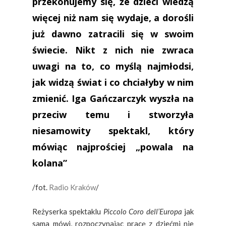
przekonujemy się, że dzieci wiedzą
więcej niż nam się wydaje, a dorośli
już dawno zatracili się w swoim
świecie. Nikt z nich nie zwraca
uwagi na to, co myślą najmłodsi,
jak widzą świat i co chciałyby w nim
zmienić. Iga Gańczarczyk wyszła na
przeciw temu i stworzyła
niesamowity spektakl, który
mówiąc najprościej „powala na
kolana”
/fot.
Radio Kraków
/
Reżyserka spektaklu
Piccolo Coro dell’Europa
jak
sama mówi, rozpoczynając pracę z dziećmi nie