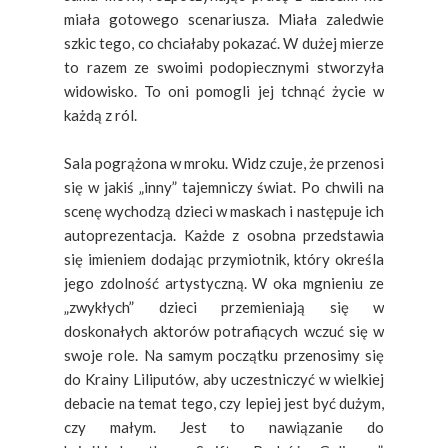
miała gotowego scenariusza. Miała zaledwie
szkic tego, co chciałaby pokazać. W dużej mierze
to razem ze swoimi podopiecznymi stworzyła
widowisko. To oni pomogli jej tchnąć życie w
każdą z ról.
Sala pogrążona w mroku. Widz czuje, że przenosi
się w jakiś „inny” tajemniczy świat. Po chwili na
scenę wychodzą dzieci w maskach i następuje ich
autoprezentacja. Każde z osobna przedstawia
się imieniem dodając przymiotnik, który określa
jego zdolność artystyczną. W oka mgnieniu ze
„zwykłych” dzieci przemieniają się w
doskonałych aktorów potrafiących wczuć się w
swoje role. Na samym początku przenosimy się
do Krainy Liliputów, aby uczestniczyć w wielkiej
debacie na temat tego, czy lepiej jest być dużym,
czy małym. Jest to nawiązanie do