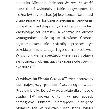
piosenka Michaela Jacksona
We are the world
,
którą dzieci wykonały z takim optymizmem, że
można byłoby słuchać jej bez końca. Natomiast
druga piosenka, bardziej przypomina rapowanie.
Tutaj dzieci wytykają wszystkie błędy dorosłym.
Zaczynając od kłamstw, a kończąc na dużych
wymaganiach, jakie są im stawiane. Czasami
najstarsi sami nie potrafią sprostać tym
oczekiwaniom, a żądają tego od najmłodszych.
W ciągu trwania spektaklu wiele razy pojawia
się również problem: „jacy tak naprawdę powinni
być dorośli”.
W widowisku
Piccolo Coro dell’Europa
poruszany
jest największy problem ówczesnego świata.
Problem biedy. Dzieci w wywiadzie dla „Piccolo
Studio TV” mówią o tym, w jaki sposób
pomogłyby ludziom niemającym pieniędzy.
Moment ten w spektaklu jest jedną wielką