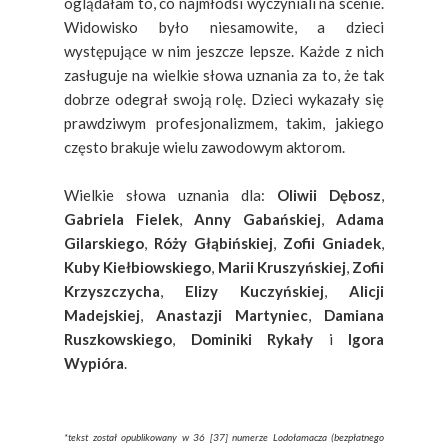
oglądałam to, co najmłodsi wyczyniali na scenie.
Widowisko było niesamowite, a dzieci
występujące w nim jeszcze lepsze. Każde z nich
zasługuje na wielkie słowa uznania za to, że tak
dobrze odegrał swoją rolę. Dzieci wykazały się
prawdziwym profesjonalizmem, takim, jakiego
często brakuje wielu zawodowym aktorom.
Wielkie słowa uznania dla:
Oliwii Dębosz
,
Gabriela Fielek
,
Anny Gabańskiej
,
Adama
Gilarskiego
,
Róży Głąbińskiej
,
Zofii Gniadek
,
Kuby Kiełbiowskiego
,
Marii Kruszyńskiej
,
Zofii
Krzyszczycha
,
Elizy Kuczyńskiej
,
Alicji
Madejskiej
,
Anastazji Martyniec
,
Damiana
Ruszkowskiego
,
Dominiki Rykały
i
Igora
Wypióra
.
*tekst został opublikowany w 36 [37] numerze Lodołamacza (bezpłatnego