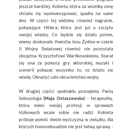
jeszcze bardziej. Kobieta, która za wszelką cenę
chciała się wyemancypować, spadła na same
dno. W części tej widzimy również nagranie,
pokazujące Hitlera, który jest już u szczytu
swojej władzy. Co będzie się działo potem,
wiemy doskonale. Kwestia losu Żydów w czasie
II Wojny Światowej również nie pozostała
obojętna Krzysztofowi Warlikowskiemu. Starał
się ona za pomocy gry aktorskiej, muzyki i
scenerii pokazać wszystko to, co działo się
wtedy. Obnażyć całe okrucieństwo wojny.
W drugiej części spektaklu poznajemy Panią
Seksuologa (
Maja Ostaszewska
) - terapeutkę,
która mimo swojej profesji w sprawach
łóżkowych wcale sobie nie radzi. Kobieta
próbuje pomóc dwóm mężczyzną w związku, dla
których homoseksualizm nie jest łatwą sprawą -