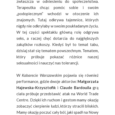
zwłaszcza w odniesieniu do społeczeństwa.
Terapeutka chcąc pomóc sobie i swoim
„podopiecznym” wchodzi w otoczenie ich
znajomych. Tutaj odkrywa tajemnice, których
nigdy nie odkryłaby w swoim poukładanym życiu.
W tej części spektaklu główną rolę odgrywa
seks, a raczej chęć dotarcia do najgłębszych
zakątków rozkoszy. Kiedyś był to temat tabu,
dzisiaj stał się tematem powszechnym. Tematem,
który próbuje pokazać różnice naszej
seksualności i nauczyć nas tolerancji.
W
Kabarecie Warszawskim
pojawia się również
performance, gdzie dwoje aktorów:
Małgorzata
Hajewska-Krzysztofik
i
Claude Bardouila
grą
ciała próbuje przedstawić atak na World Trade
Centre. Dzięki ich ruchom i gestom mamy okazję
zobaczyć cierpienie ludzi, którzy stracili bliskich.
Mamy okazję poczuć cały ból, jaki spadł na Nowy