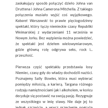
zaskakujący sposób połączyć dzieło Johna van
Druttena i
Johna Camerona Mitchella. Z takiego
połączenia musiało wyjść coś wyjątkowego.
Kabaret Warszawski
to prawie pięciogodzinny
spektakl, który łączy niemieckie czasy Republiki
Weimarskiej z wydarzeniami 11 września w
Nowym Jorku. Bez wątpienia można powiedzieć,
że spektakl jest dziełem wielowymiarowym,
gdzie główną rolę odgrywa seks, rock i...
przeszłość.
Pierwsza część spektaklu przedstawia losy
Niemiec, czasy gdy do władzy dochodzili naziści.
Poznajemy Sally Bowles, która musi wybierać
pomiędzy miłością, a karierą. Targana różnego
rodzaju namiętnościami jak i alkoholem, w końcu
decyduje się postawić na swoją pasję. Rezygnuje
ze wszystkiego w imię sławy. Nie daje jej to
jednak szczęścia, a wręcz przeciwnie pogrąża