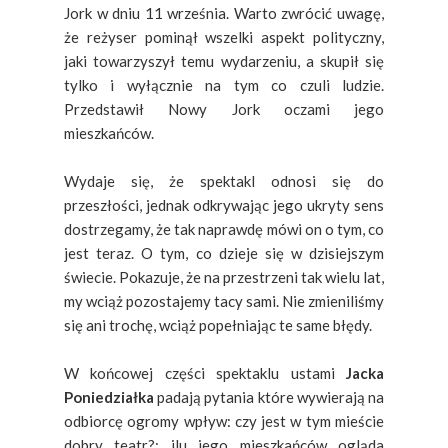
Jork w dniu 11 września. Warto zwrócić uwagę,
że reżyser pominął wszelki aspekt polityczny,
jaki towarzyszył temu wydarzeniu, a skupił się
tylko i wyłącznie na tym co czuli ludzie.
Przedstawił Nowy Jork oczami jego
mieszkańców.
Wydaje się, że spektakl odnosi się do
przeszłości, jednak odkrywając jego ukryty sens
dostrzegamy, że tak naprawdę mówi on o tym, co
jest teraz. O tym, co dzieje się w dzisiejszym
świecie. Pokazuje, że na przestrzeni tak wielu lat,
my wciąż pozostajemy tacy sami. Nie zmieniliśmy
się ani trochę, wciąż popełniając te same błędy.
W końcowej części spektaklu ustami
Jacka
Poniedziałka
padają pytania które wywierają na
odbiorcę ogromy wpływ: czy jest w tym mieście
dobry teatr?; ilu jego mieszkańców ogląda