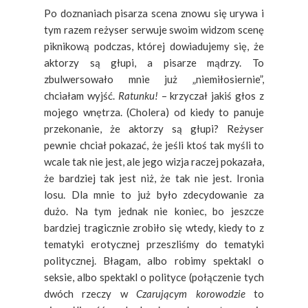
Po doznaniach pisarza scena znowu się urywa i
tym razem reżyser serwuje swoim widzom scenę
piknikową podczas, której dowiadujemy się, że
aktorzy są głupi, a pisarze mądrzy. To
zbulwersowało mnie już „niemiłosiernie”,
chciałam wyjść.
Ratunku!
– krzyczał jakiś głos z
mojego wnętrza. (Cholera) od kiedy to panuje
przekonanie, że aktorzy są głupi? Reżyser
pewnie chciał pokazać, że jeśli ktoś tak myśli to
wcale tak nie jest, ale jego wizja raczej pokazała,
że bardziej tak jest niż, że tak nie jest. Ironia
losu. Dla mnie to już było zdecydowanie za
dużo.
Na tym jednak nie koniec, bo jeszcze
bardziej tragicznie zrobiło się wtedy, kiedy to z
tematyki erotycznej przeszliśmy do tematyki
politycznej. Błagam, albo robimy spektakl o
seksie, albo spektakl o polityce (połączenie tych
dwóch rzeczy w
Czarującym korowodzie
to