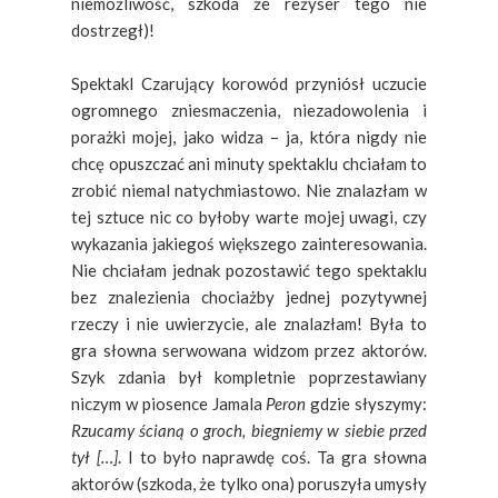
niemożliwość, szkoda że reżyser tego nie
dostrzegł)!
Spektakl Czarujący korowód przyniósł uczucie
ogromnego zniesmaczenia, niezadowolenia i
porażki mojej, jako widza – ja, która nigdy nie
chcę opuszczać ani minuty spektaklu chciałam to
zrobić niemal natychmiastowo. Nie znalazłam w
tej sztuce nic co byłoby warte mojej uwagi, czy
wykazania jakiegoś większego zainteresowania.
Nie chciałam jednak pozostawić tego spektaklu
bez znalezienia chociażby jednej pozytywnej
rzeczy i nie uwierzycie, ale znalazłam! Była to
gra słowna serwowana widzom przez aktorów.
Szyk zdania był kompletnie poprzestawiany
niczym w piosence Jamala
Peron
gdzie słyszymy:
Rzucamy ścianą o groch, biegniemy w siebie przed
tył […]
. I to było naprawdę coś. Ta gra słowna
aktorów (szkoda, że tylko ona) poruszyła umysły