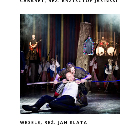
CABARET, REŻ. KRZYSZTOF JASIŃSKI
WESELE, REŻ. JAN KLATA