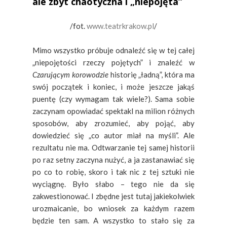
ale zbyt chaotyczna i „niepojęta”
/fot.
www.teatrkrakow.pl
/
Mimo wszystko próbuje odnaleźć się w tej całej
„niepojętości rzeczy pojętych” i znaleźć w
Czarującym korowodzie
historię „ładną”, która ma
swój początek i koniec, i może jeszcze jakąś
puentę (czy wymagam tak wiele?). Sama sobie
zaczynam opowiadać spektakl na milion różnych
sposobów, aby zrozumieć, aby pojąć, aby
dowiedzieć się „co autor miał na myśli”. Ale
rezultatu nie ma. Odtwarzanie tej samej historii
po raz setny zaczyna nużyć, a ja zastanawiać się
po co to robię, skoro i tak nic z tej sztuki nie
wyciągnę. Było słabo – tego nie da się
zakwestionować. I zbędne jest tutaj jakiekolwiek
urozmaicanie, bo wniosek za każdym razem
będzie ten sam. A wszystko to stało się za