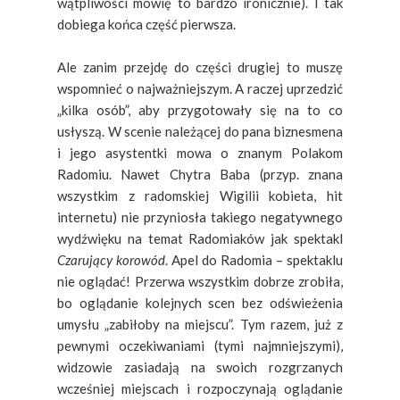
wątpliwości mówię to bardzo ironicznie). I tak
dobiega końca część pierwsza.
Ale zanim przejdę do części drugiej to muszę
wspomnieć o najważniejszym. A raczej uprzedzić
„kilka osób”, aby przygotowały się na to co
usłyszą. W scenie należącej do pana biznesmena
i jego asystentki mowa o znanym Polakom
Radomiu. Nawet Chytra Baba (przyp. znana
wszystkim z radomskiej Wigilii kobieta, hit
internetu) nie przyniosła takiego negatywnego
wydźwięku na temat Radomiaków jak spektakl
Czarujący korowód
. Apel do Radomia – spektaklu
nie oglądać!
Przerwa wszystkim dobrze zrobiła,
bo oglądanie kolejnych scen bez odświeżenia
umysłu „zabiłoby na miejscu”. Tym razem, już z
pewnymi oczekiwaniami (tymi najmniejszymi),
widzowie zasiadają na swoich rozgrzanych
wcześniej miejscach i rozpoczynają oglądanie