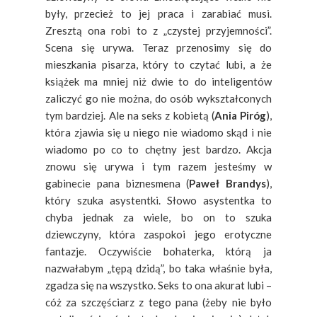
były, przecież to jej praca i zarabiać musi.
Zresztą ona robi to z „czystej przyjemności”.
Scena się urywa. Teraz przenosimy się do
mieszkania pisarza, który to czytać lubi, a że
książek ma mniej niż dwie to do inteligentów
zaliczyć go nie można, do osób wykształconych
tym bardziej. Ale na seks z kobietą (
Ania Piróg
),
która zjawia się u niego nie wiadomo skąd i nie
wiadomo po co to chętny jest bardzo. Akcja
znowu się urywa i tym razem jesteśmy w
gabinecie pana biznesmena (
Paweł Brandys
),
który szuka asystentki. Słowo asystentka to
chyba jednak za wiele, bo on to szuka
dziewczyny, która zaspokoi jego erotyczne
fantazje. Oczywiście bohaterka, którą ja
nazwałabym „tępą dzidą”, bo taka właśnie była,
zgadza się na wszystko. Seks to ona akurat lubi –
cóż za szczęściarz z tego pana (żeby nie było