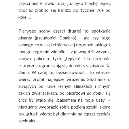
części numer dwa. Tutaj już było trochę lepiej,
chociaż zrobiło się bardzo politycznie. Ale po
kolei…
Pierwsze sceny części drugiej to spotkanie
pisarza (pseudonim Gombro) – ale czy tego
samego co w części pierwszej czy może jakiegoś
innego tego nie wie nikt – z pewną dziewczyną,
znowu pokroju tych „tępych”. Ich doznania
erotyczne ograniczają się do wiersza pisarza
Do
domu
. W całej tej
bezsensowności
to właśnie
wiersz zrobił najlepsze wrażenie. Słuchanie o
sunących po runie leśnym ślimakach i innych
takich zwierzątkach, bo pisarzowi
do domu się
chce iść
stało się „balsamem na moje uszy” –
nietrudno wyobrazić sobie poziom sztuki, skoro
tak „głupi” wiersz był dla mnie najlepszą częścią
spektaklu.