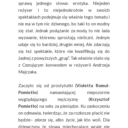
sprawą jednego słowa: erotyka. Niejeden
reżyser i to niejednokrotnie w swoich
spektaklach podejmuje się właśnie tego tematu i
nie ma w tym nic dziwnego, bo taki to on modny
się stał. Jednak podążanie za modą to nie lada
wyzwanie, któremu sprostają nieliczni. Jednym
udaje się to bardziej, drugim mniej. Ale zdarzają
się też spektakle, które nie kwalifikują się do
żadnej z powyższych „grup”. Tak właśnie stało się
z
Czarującym korowodem
w reżyserii Andrzeja
Majczaka.
Zaczęło się od prostytutki (
Violetta Romul-
Pomietło
) namawiającej niepozornie
wyglądającego mężczyznę (
Krzysztof
Pomietło
) na seks za pieniądze. Ku zaskoczeniu
on odmawia, twierdząc, że za rozkosze płacić nie
będzie–
zdarza się
, albo
życie
, jak kto woli. Dla
dziewczyny te słowa zniechęcające wcale nie