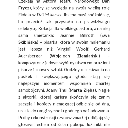
Czekają na Aktora Teatru Narodowego (
Jan
Frycz
), który ze względu na swoją wielką rolę
Ekdala w
Dzikiej kaczce
Ibsena musi spóźnić się,
bo przecież tak przystało na prawdziwego
celebrytę. Kolacja dla wielkiego aktora, a na niej
sama śmietanka: Jeannie Billroth (
Ewa
Skibińska
) – pisarka, która w swoim mniemaniu
jest lepsza niż Virginii Woolf, Gerhard
Auersberger (
Wojciech Ziemiański
) –
kompozytor z jednym wybitny utworem oraz inni
pisarze i znawcy sztuki. Godziny oczekiwania na
posiłek i zwiększającego głodu stają się
najlepszym momentem wspomnień zmarłej
samobójczyni, Joany Thul (
Marta Zięba
). Nagle
z aktorki, której kariera skończyła się zanim
zaczęła i kobiety niemogącej odbić się od dna,
urasta do rangi symbolu godnego naśladowania.
Próby rekonstrukcji czynów zmarłej odbijają się
głośnym echem od ścian pokoju. Już nikt nie