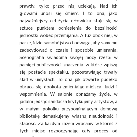
prawdy, tylko przed nią uciekają. Nad ich
głowami unosi się śmierć. I to ona, jako
najważniejszy cel życia człowieka staje się w
sztuce punktem odniesienia do bezsilności
jednostki wobec przemijania. A tuż obok niej, w
parze, idzie samobójstwo i odwaga, aby samemu
zadecydować o czasie i sposobie umierania.
Scenografia świadoma swojej mocy rzeźbi w
pamięci publiczności znaczenia, w które wpiszą
się postacie spektaklu, pozostawiając trwały
ślad w umysłach. To ona jak otwarte pudełko
obraca się dookoła zmieniając miejsca, ludzi i
wspomnienia. W salonie obnażamy życie, w
jadalni jedząc sandacza krytykujemy artystów, a
w małym pokoiku przypominającym domową
bibliotekę demaskujemy własną nieudolność i
słabość. Za każdym razem wracamy w któreś z
tych miejsc rozpoczynając cały proces od