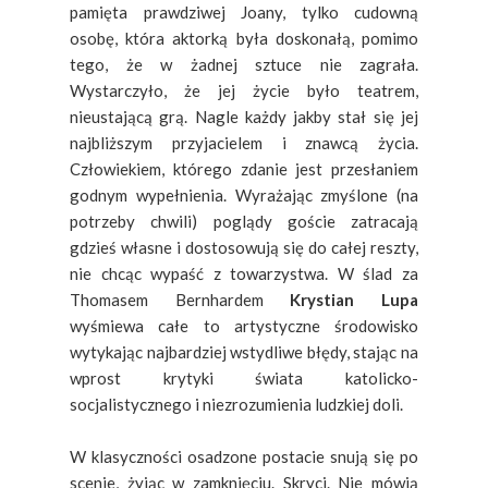
pamięta prawdziwej Joany, tylko cudowną
osobę, która aktorką była doskonałą, pomimo
tego, że w żadnej sztuce nie zagrała.
Wystarczyło, że jej życie było teatrem,
nieustającą grą. Nagle każdy jakby stał się jej
najbliższym przyjacielem i znawcą życia.
Człowiekiem, którego zdanie jest przesłaniem
godnym wypełnienia. Wyrażając zmyślone (na
potrzeby chwili) poglądy goście zatracają
gdzieś własne i dostosowują się do całej reszty,
nie chcąc wypaść z towarzystwa. W ślad za
Thomasem Bernhardem
Krystian Lupa
wyśmiewa całe to artystyczne środowisko
wytykając najbardziej wstydliwe błędy, stając na
wprost krytyki świata katolicko-
socjalistycznego i niezrozumienia ludzkiej doli.
W klasyczności osadzone postacie snują się po
scenie, żyjąc w zamknięciu. Skryci. Nie mówią