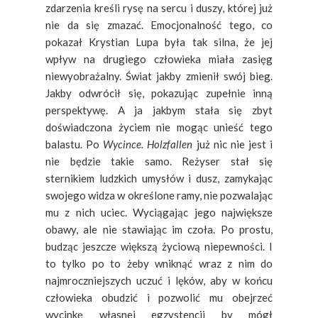
zdarzenia kreśli rysę na sercu i duszy, której już
nie da się zmazać. Emocjonalność tego, co
pokazał Krystian Lupa była tak silna, że jej
wpływ na drugiego człowieka miała zasięg
niewyobrażalny. Świat jakby zmienił swój bieg.
Jakby odwrócił się, pokazując zupełnie inną
perspektywę. A ja jakbym stała się zbyt
doświadczona życiem nie mogąc unieść tego
balastu. Po
Wycince. Holzfallen
już nic nie jest i
nie będzie takie samo. Reżyser stał się
sternikiem ludzkich umysłów i dusz, zamykając
swojego widza w określone ramy, nie pozwalając
mu z nich uciec. Wyciągając jego największe
obawy, ale nie stawiając im czoła. Po prostu,
budząc jeszcze większą życiową niepewności. I
to tylko po to żeby wniknąć wraz z nim do
najmroczniejszych uczuć i lęków, aby w końcu
człowieka obudzić i pozwolić mu obejrzeć
wycinkę własnej egzystencji by mógł