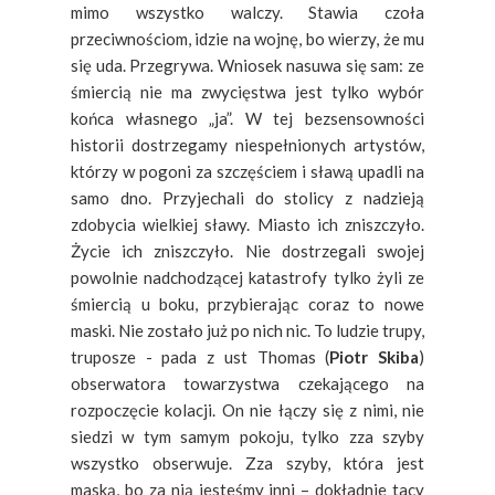
mimo wszystko walczy. Stawia czoła
przeciwnościom, idzie na wojnę, bo wierzy, że mu
się uda. Przegrywa. Wniosek nasuwa się sam: ze
śmiercią nie ma zwycięstwa jest tylko wybór
końca własnego „ja”.
W tej bezsensowności
historii dostrzegamy niespełnionych artystów,
którzy w pogoni za szczęściem i sławą upadli na
samo dno. Przyjechali do stolicy z nadzieją
zdobycia wielkiej sławy. Miasto ich zniszczyło.
Życie ich zniszczyło. Nie dostrzegali swojej
powolnie nadchodzącej katastrofy tylko żyli ze
śmiercią u boku, przybierając coraz to nowe
maski. Nie zostało już po nich nic. To ludzie trupy,
truposze - pada z ust Thomas (
Piotr Skiba
)
obserwatora towarzystwa czekającego na
rozpoczęcie kolacji. On nie łączy się z nimi, nie
siedzi w tym samym pokoju, tylko zza szyby
wszystko obserwuje. Zza szyby, która jest
maską, bo za nią jesteśmy inni – dokładnie tacy