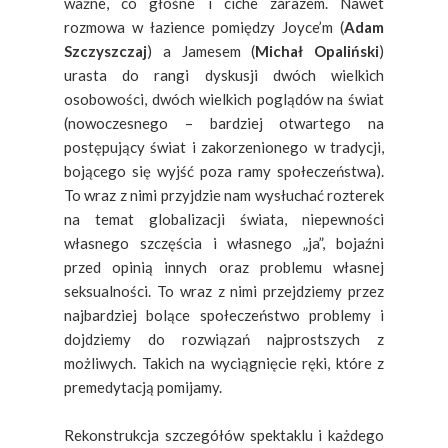
ważne, co głośne i ciche zarazem. Nawet
rozmowa w łazience pomiędzy Joyce’m (
Adam
Szczyszczaj
) a Jamesem (
Michał Opaliński
)
urasta do rangi dyskusji dwóch wielkich
osobowości, dwóch wielkich poglądów na świat
(nowoczesnego – bardziej otwartego na
postępujący świat i zakorzenionego w tradycji,
bojącego się wyjść poza ramy społeczeństwa).
To wraz z nimi przyjdzie nam wysłuchać rozterek
na temat globalizacji świata, niepewności
własnego szczęścia i własnego „ja”, bojaźni
przed opinią innych oraz problemu własnej
seksualności. To wraz z nimi przejdziemy przez
najbardziej bolące społeczeństwo problemy i
dojdziemy do rozwiązań najprostszych z
możliwych. Takich na wyciągnięcie ręki, które z
premedytacją pomijamy.
Rekonstrukcja szczegółów spektaklu i każdego