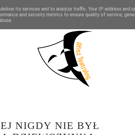
eliver its services and to analyze traffic. Your IP address and 
KTAKLE
WYWIADY
LITERATURA
PRÓBY MEDIALNE
WSP
ormance and security metrics to ensure quality of service, gen
abuse.
J NIGDY NIE BYŁ