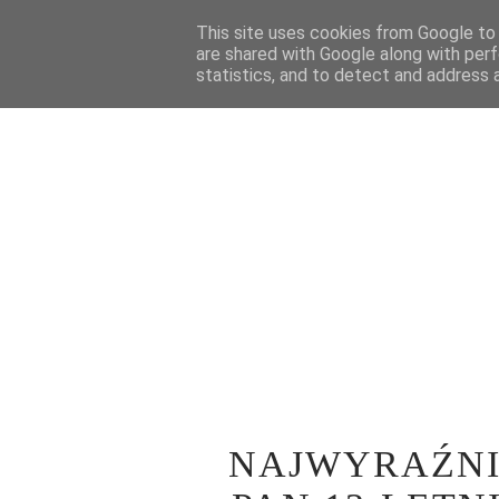
STRONA GŁÓWNA
This site uses cookies from Google to d
WOKÓŁ TEATRU
SPE
are shared with Google along with perf
statistics, and to detect and address 
NAJWYRAŹNIE