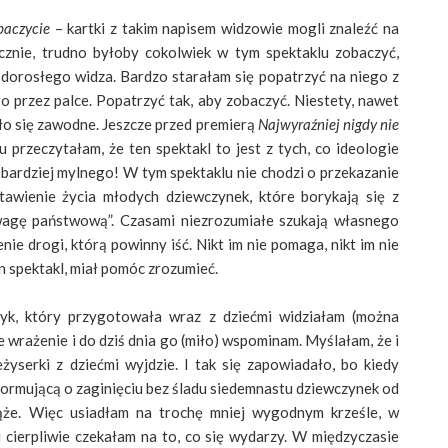
baczycie
– kartki z takim napisem widzowie mogli znaleźć na
ycznie, trudno byłoby cokolwiek w tym spektaklu zobaczyć,
 dorosłego widza. Bardzo starałam się popatrzyć na niego z
go przez palce. Popatrzyć tak, aby zobaczyć. Niestety, nawet
ło się zawodne.
Jeszcze przed premierą
Najwyraźniej nigdy nie
u przeczytałam, że ten spektakl to jest z tych, co ideologie
bardziej mylnego! W tym spektaklu nie chodzi o przekazanie
stawienie życia młodych dziewczynek, które borykają się z
„wagę państwową”. Czasami niezrozumiałe szukają własnego
nie drogi, którą powinny iść. Nikt im nie pomaga, nikt im nie
en spektakl, miał pomóc zrozumieć.
czyk, który przygotowała wraz z dziećmi widziałam (można
e wrażenie i do dziś dnia go (miło) wspominam. Myślałam, że i
yserki z dziećmi wyjdzie. I tak się zapowiadało, bo kiedy
nformującą o zaginięciu bez śladu siedemnastu dziewczynek od
iąże. Więc usiadłam na trochę mniej wygodnym krześle, w
i cierpliwie czekałam na to, co się wydarzy.
W międzyczasie