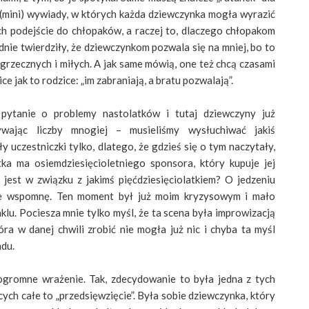
 (mini) wywiady, w których każda dziewczynka mogła wyrazić
ch podejście do chłopaków, a raczej to, dlaczego chłopakom
nie twierdziły, że dziewczynkom pozwala się na mniej, bo to
 grzecznych i miłych. A jak same mówią, one też chcą czasami
ce jak to rodzice: „im zabraniają, a bratu pozwalają”.
ytanie o problemy nastolatków i tutaj dziewczyny już
ywając liczby mnogiej – musieliśmy wysłuchiwać jakiś
czestniczki tylko, dlatego, że gdzieś się o tym naczytały,
tka ma osiemdziesięcioletniego sponsora, który kupuje jej
 jest w związku z jakimś pięćdziesięciolatkiem? O jedzeniu
nie wspomnę. Ten moment był już moim kryzysowym i mało
lu. Pociesza mnie tylko myśl, że ta scena była improwizacją
óra w danej chwili zrobić nie mogła już nic i chyba ta myśl
du.
ogromne wrażenie. Tak, zdecydowanie to była jedna z tych
ych całe to „przedsięwzięcie”. Była sobie dziewczynka, który