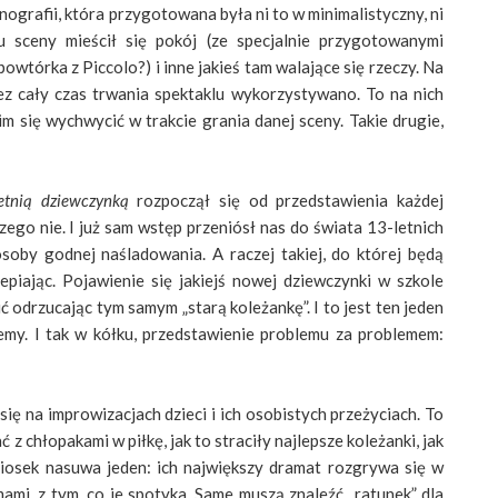
ografii, która przygotowana była ni to w minimalistyczny, ni
 sceny mieścił się pokój (ze specjalnie przygotowanymi
powtórka z Piccolo?) i inne jakieś tam walające się rzeczy. Na
zez cały czas trwania spektaklu wykorzystywano. To na nich
m się wychwycić w trakcie grania danej sceny. Takie drugie,
etnią dziewczynką
rozpoczął się od przedstawienia każdej
czego nie. I już sam wstęp przeniósł nas do świata 13-letnich
soby godnej naśladowania. A raczej takiej, do której będą
zepiając. Pojawienie się jakiejś nowej dziewczynki w szkole
ić odrzucając tym samym „starą koleżankę”. I to jest ten jeden
emy. I tak w kółku, przedstawienie problemu za problemem:
się na improwizacjach dzieci i ich osobistych przeżyciach. To
z chłopakami w piłkę, jak to straciły najlepsze koleżanki, jak
iosek nasuwa jeden: ich największy dramat rozgrywa się w
ami, z tym, co je spotyka. Same muszą znaleźć „ratunek” dla