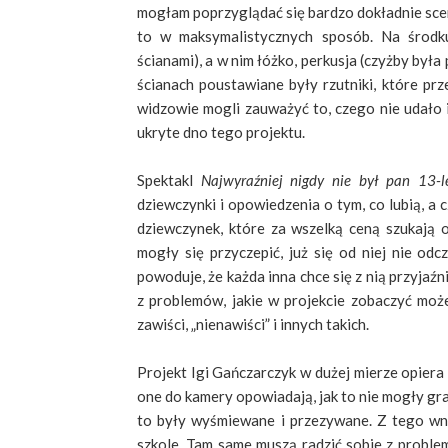
mogłam poprzyglądać się bardzo dokładnie scen
to w maksymalistycznych sposób. Na środku
ścianami), a w nim łóżko, perkusja (czyżby była 
ścianach poustawiane były rzutniki, które pr
widzowie mogli zauważyć to, czego nie udało i
ukryte dno tego projektu.
Spektakl
Najwyraźniej nigdy nie był pan 13-l
dziewczynki i opowiedzenia o tym, co lubią, a 
dziewczynek, które za wszelką ceną szukają o
mogły się przyczepić, już się od niej nie odc
powoduje, że każda inna chce się z nią przyjaźn
z problemów, jakie w projekcie zobaczyć moż
zawiści, „nienawiści” i innych takich.
Projekt Igi Gańczarczyk w dużej mierze opiera 
one do kamery opowiadają, jak to nie mogły grać 
to były wyśmiewane i przezywane. Z tego wn
szkole. Tam same muszą radzić sobie z problem