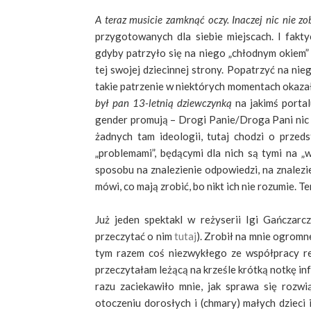
A teraz musicie zamknąć oczy. Inaczej nic nie zo
przygotowanych dla siebie miejscach. I fakt
gdyby patrzyło się na niego „chłodnym okiem”
tej swojej dziecinnej strony. Popatrzyć na nie
takie patrzenie w niektórych momentach okaza
był pan 13-letnią dziewczynką
na jakimś portal
gender promują – Drogi Panie/Droga Pani nic 
żadnych tam ideologii, tutaj chodzi o przed
„problemami”, będącymi dla nich są tymi na 
sposobu na znalezienie odpowiedzi, na znalezie
mówi, co mają zrobić, bo nikt ich nie rozumie. T
Już jeden spektakl w reżyserii Igi Gańczar
przeczytać o nim
tutaj
). Zrobił na mnie ogromn
tym razem coś niezwykłego ze współpracy reż
przeczytałam leżącą na krześle krótką notkę i
razu zaciekawiło mnie, jak sprawa się rozw
otoczeniu dorosłych i (chmary) małych dzieci 