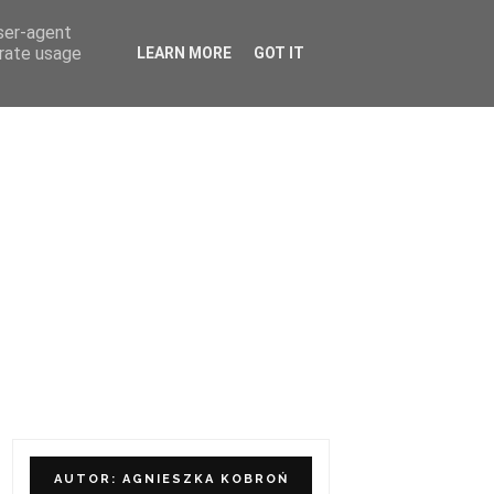
user-agent
ÓŁPRACA I KONTAKT
erate usage
LEARN MORE
GOT IT
AUTOR: AGNIESZKA KOBROŃ