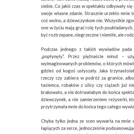
siebie.
Co jakiś czas w spektaklu odbywały się
swoje własne zdanie. Strasznie urzekło mnie i
coś wolno, a dziewczynkom nie. Wszystkie zgod
one w życiu mają grać rolę tych poukładanych,
być roztrzepane, niegrzeczne i niemiłe, ale rodzi
Podczas jednego z takich wywiadów pada p
„popłynęły”. Przez piętnaście minut – uż
wyimaginowanych problemów, o których mówiły u
gdzieś od kogoś usłyszały. Jaka trzynastola
rzeczy czy zabiera w podróż za granice, albo
tasiemca, robaków z ulicy czy ciążach już 
brakowało, a nie dotrwałabym do końca spektak
dziewczynek, a nie zamierzeniem reżyserki, kt
przytrzymała mnie do końca tego całego wywia
Chyba tylko jedna ze scen wywarła na mnie 
łapiących za serce, jednocześnie podsumowując