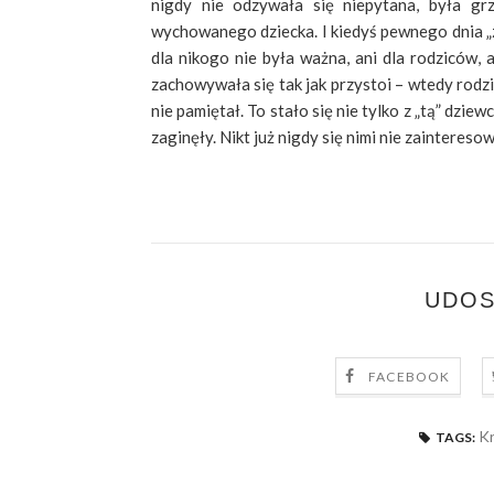
nigdy nie odzywała się niepytana, była grz
wychowanego dziecka. I kiedyś pewnego dnia „zni
dla nikogo nie była ważna, ani dla rodziców, a
zachowywała się tak jak przystoi – wtedy rodzice
nie pamiętał. To stało się nie tylko z „tą” dzie
zaginęły. Nikt już nigdy się nimi nie zainteresow
UDOS
FACEBOOK
K
TAGS: