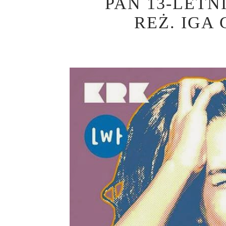
PAN 13-LET
REŻ. IGA