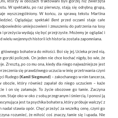
Oni, którzy w obozach traktowani byli gorzej niż zwierzęta
tu. W spektaklu, po raz pierwszy, stają się odrębną grupą,
taje wyszczególniony. W końcu, za sprawą tekstu Martina
edzieć. Oglądając spektakl
Bent
przed oczami staje całe
dpowiednio umiejscowieni i zmuszeniu do patrzenia na losy
 i przeżycia wydają się być przejrzyste. Możemy je oglądać i
 wielu wojennych historii ich historia została zapomniana.
 głównego bohatera do miłości. Boi się jej. Ucieka przed nią.
orzki policzek. On jeden nie chce kochać nigdy, bo wie, że
e. Zresztą, po co mu ona, kiedy dla niego najważniejsze jest
rzeczenia się prawdziwego uczucia w imię przetrwania czyni
ęci Rudego (
Kamil Siegmund
) – zakochanego w nim tancerza,
w obozie, który również zapałał do niego uczuciem – każe
e i on się załamuje. To życie obozowe go łamie. Zaczyna
. Staje oko w oko z sobą przegranym i śmiercią. I ponosi ją
ascynująca jest ta psychika bohatera, który próbuje walczyć z
 nadal stawia opór. Chęć przeżyć za wszelką cenę, czyni go
czyna rozumieć, że miłość coś znaczy, łamie się i upada. Nie