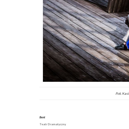
/fot. Ka
Bent
Teatr Dramatyczny