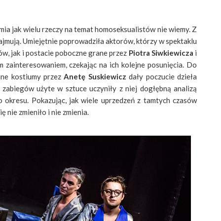
amia jak wielu rzeczy na temat homoseksualistów nie wiemy. Z
zajmują. Umiejętnie poprowadziła aktorów, którzy w spektaklu
w, jak i postacie poboczne grane przez
Piotra Siwkiewicza
i
m zainteresowaniem, czekając na ich kolejne posunięcia. Do
ane kostiumy przez
Anetę Suskiewicz
dały poczucie dzieła
 zabiegów użyte w sztuce uczyniły z niej dogłębną analizą
 okresu. Pokazując, jak wiele uprzedzeń z tamtych czasów
ę nie zmieniło i nie zmienia.