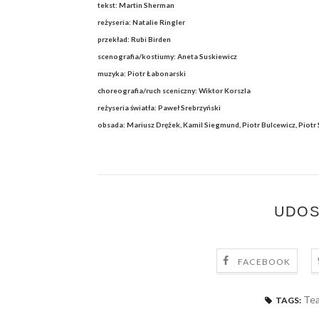
tekst: Martin Sherman
reżyseria: Natalie Ringler
przekład: Rubi Birden
scenografia/kostiumy: Aneta Suskiewicz
muzyka: Piotr Łabonarski
choreografia/ruch sceniczny: Wiktor Korszla
reżyseria światła: Paweł Srebrzyński
obsada: Mariusz Drężek, Kamil Siegmund, Piotr Bulcewicz, Piotr
UDOS
FACEBOOK
Tea
TAGS: