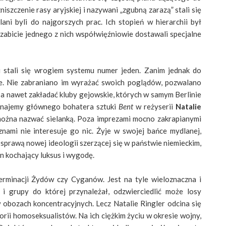
iszczenie rasy aryjskiej i nazywani „zgubną zarazą” stali się
ani byli do najgorszych prac. Ich stopień w hierarchii był
a zabicie jednego z nich współwięźniowie dostawali specjalne
i stali się wrogiem systemu numer jeden. Zanim jednak do
rze. Nie zabraniano im wyrażać swoich poglądów, pozwalano
a nawet zakładać kluby gejowskie, których w samym Berlinie
oznajemy głównego bohatera sztuki
Bent
w reżyserii
Natalie
 można nazwać sielanką. Poza imprezami mocno zakrapianymi
ami nie interesuje go nic. Żyje w swojej bańce mydlanej,
a sprawą nowej ideologii szerzącej się w państwie niemieckim,
On kochający luksus i wygodę.
erminacji Żydów czy Cyganów. Jest na tyle wieloznaczna i
 i grupy do której przynależał, odzwierciedlić może losy
 obozach koncentracyjnych. Lecz Natalie Ringler odcina się
orii homoseksualistów. Na ich ciężkim życiu w okresie wojny,