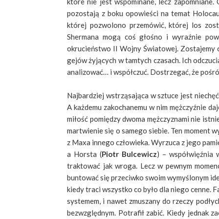
które nie jest wspominane, lecz zapomniane. 
pozostają z boku opowieści na temat Holocaus
której pozwolono przemówić, której los zos
Shermana mogą coś głośno i wyraźnie powi
okrucieństwo II Wojny Światowej. Zostajemy o
gejów żyjących w tamtych czasach. Ich odczucia
analizować… i współczuć. Dostrzegać, że pośród
Najbardziej wstrząsająca w sztuce jest niechęć
A każdemu zakochanemu w nim mężczyźnie daje g
miłość pomiędzy dwoma mężczyznami nie istniej
martwienie się o samego siebie. Ten moment wy
z Maxa innego człowieka. Wyrzuca z jego pami
a Horsta (
Piotr Bulcewicz
) – współwięźnia 
traktować jak wroga. Lecz w pewnym momenci
buntować się przeciwko swoim wymyślonym ideom
kiedy traci wszystko co było dla niego cenne. F
systemem, i nawet zmuszany do rzeczy podłych
bezwzględnym. Potrafił zabić. Kiedy jednak za