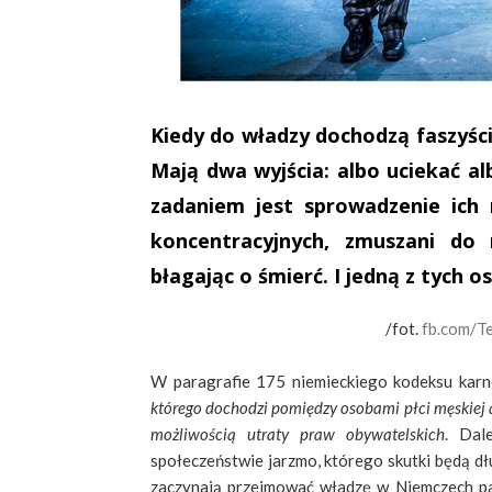
Kiedy do władzy dochodzą faszyści
Mają dwa wyjścia: albo uciekać 
zadaniem jest sprowadzenie ich
koncentracyjnych, zmuszani do
błagając o śmierć. I jedną z tych 
/fot.
fb.com/T
W paragrafie 175 niemieckiego kodeksu karn
którego dochodzi pomiędzy osobami płci męskiej a
możliwością utraty praw obywatelskich
. Dal
społeczeństwie jarzmo, którego skutki będą dł
zaczynają przejmować władzę w Niemczech pa