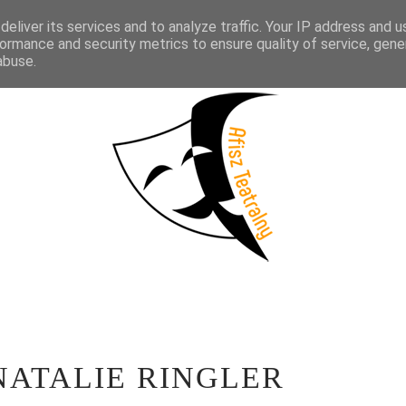
eliver its services and to analyze traffic. Your IP address and 
KTAKLE
WYWIADY
LITERATURA
PRÓBY MEDIALNE
WSP
ormance and security metrics to ensure quality of service, gen
abuse.
 NATALIE RINGLER