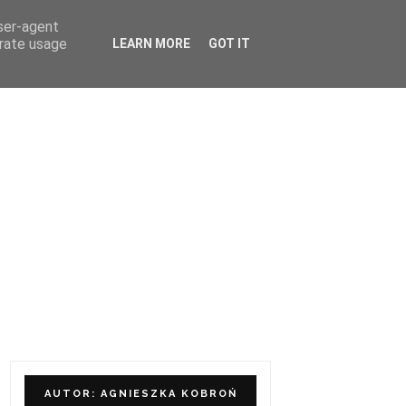
user-agent
ÓŁPRACA I KONTAKT
erate usage
LEARN MORE
GOT IT
AUTOR: AGNIESZKA KOBROŃ