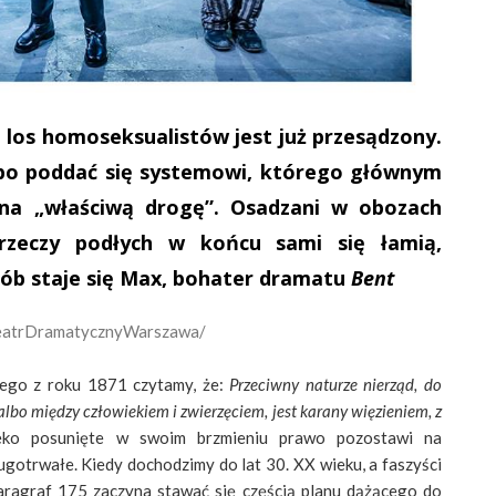
 los homoseksualistów jest już przesądzony.
albo poddać się systemowi, którego głównym
 na „właściwą drogę”. Osadzani w obozach
 rzeczy podłych w końcu sami się łamią,
osób staje się Max, bohater dramatu
Bent
eatrDramatycznyWarszawa/
ego z roku 1871 czytamy, że:
Przeciwny naturze nierząd, do
lbo między człowiekiem i zwierzęciem, jest karany więzieniem, z
eko posunięte w swoim brzmieniu prawo pozostawi na
ugotrwałe. Kiedy dochodzimy do lat 30. XX wieku, a faszyści
ragraf 175 zaczyna stawać się częścią planu dążącego do