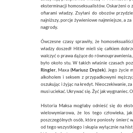
eksterminacji homoseksualistów. Oskarżeni o zn
ofiarami władzy. Zsyłani do obozów przydziel
najniższy, porcje żywieniowe najmniejsze, a z
nagrody.
Ówczesne czasy sprawiły, że homoseksualiśc
władzy doszedł Hitler mieli się całkiem dob
walczyć o prawa dążące do równouprawnienia, 
było około stu. W takich właśnie czasach p
Ringler
, Maxa (
Mariusz Drężek
). Jego życie
alkoholem i seksem z przypadkowymi mężczyzn
oszukując i żyjąc na kredyt. Nieoczekiwanie, z
musi uciekać. Ukrywać się. Żyć jak wygnaniec. 
Historia Maksa mogłaby odnieść się do ekst
wielowymiarowa, że los tego człowieka, jak
poszczególnych osób, które poniosły śmierć w
od tego wszystkiego i skupia wyłącznie na hist