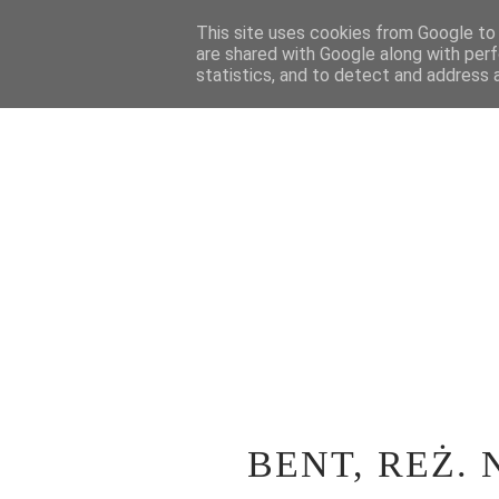
STRONA GŁÓWNA
This site uses cookies from Google to d
WOKÓŁ TEATRU
SPE
are shared with Google along with perf
statistics, and to detect and address 
BENT, REŻ.