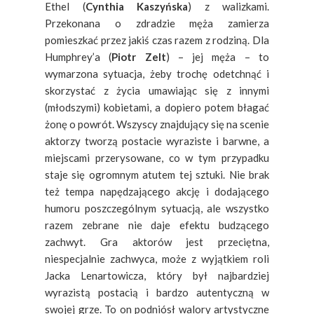
Ethel (
Cynthia Kaszyńska
) z walizkami.
Przekonana o zdradzie męża zamierza
pomieszkać przez jakiś czas razem z rodziną. Dla
Humphrey’a (
Piotr Zelt
) – jej męża – to
wymarzona sytuacja, żeby trochę odetchnąć i
skorzystać z życia umawiając się z innymi
(młodszymi) kobietami, a dopiero potem błagać
żonę o powrót. Wszyscy znajdujący się na scenie
aktorzy tworzą postacie wyraziste i barwne, a
miejscami przerysowane, co w tym przypadku
staje się ogromnym atutem tej sztuki. Nie brak
też tempa napędzającego akcję i dodającego
humoru poszczególnym sytuacją, ale wszystko
razem zebrane nie daje efektu budzącego
zachwyt. Gra aktorów jest przeciętna,
niespecjalnie zachwyca, może z wyjątkiem roli
Jacka Lenartowicza, który był najbardziej
wyrazistą postacią i bardzo autentyczną w
swojej grze. To on podniósł walory artystyczne