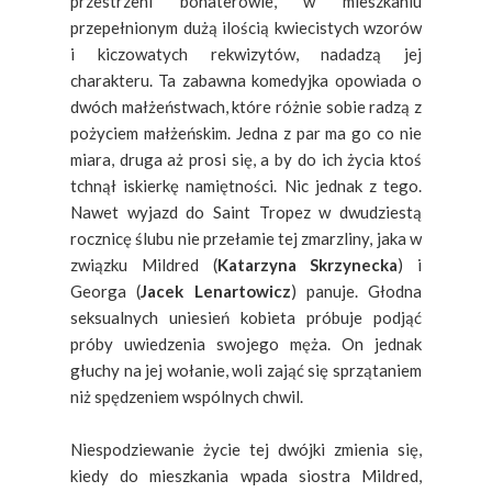
przestrzeni bohaterowie, w mieszkaniu
przepełnionym dużą ilością kwiecistych wzorów
i kiczowatych rekwizytów, nadadzą jej
charakteru. Ta zabawna komedyjka opowiada o
dwóch małżeństwach, które różnie sobie radzą z
pożyciem małżeńskim. Jedna z par ma go co nie
miara, druga aż prosi się, a by do ich życia ktoś
tchnął iskierkę namiętności. Nic jednak z tego.
Nawet wyjazd do Saint Tropez w dwudziestą
rocznicę ślubu nie przełamie tej zmarzliny, jaka w
związku Mildred (
Katarzyna Skrzynecka
) i
Georga (
Jacek Lenartowicz
) panuje. Głodna
seksualnych uniesień kobieta próbuje podjąć
próby uwiedzenia swojego męża. On jednak
głuchy na jej wołanie, woli zająć się sprzątaniem
niż spędzeniem wspólnych chwil.
Niespodziewanie życie tej dwójki zmienia się,
kiedy do mieszkania wpada siostra Mildred,