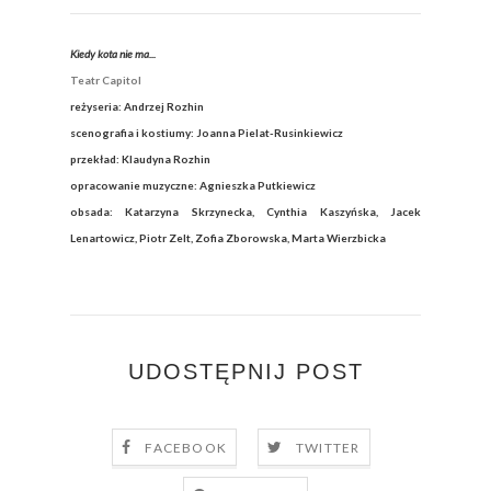
Kiedy kota nie ma...
Teatr Capitol
reżyseria: Andrzej Rozhin
scenografia i kostiumy: Joanna Pielat-Rusinkiewicz
przekład: Klaudyna Rozhin
opracowanie muzyczne: Agnieszka Putkiewicz
obsada: Katarzyna Skrzynecka, Cynthia Kaszyńska, Jacek
Lenartowicz, Piotr Zelt, Zofia Zborowska, Marta Wierzbicka
UDOSTĘPNIJ POST
FACEBOOK
TWITTER