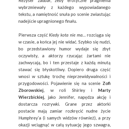
Reżyser zadbał, żeby erotyczne pragnienia
wybrzmiewały z każdego wypowiadanego
tekstu, a namiętność snuła po scenie zwiastując
nadejście upragnionego finału.
Pierwsza część
Kiedy kota nie ma…
rozciąga się
w czasie, a końca jej nie widać. Szybko się nudzi,
bo przedstawiony humor wydaje się zbyt
oczywisty, a aktorzy rzucając żartami nie
zachwycają, bo i ten przestaje z każdą minutą
stawać się błyskotliwy. Dopiero druga część
wnosi w sztukę trochę nieprzewidywalności i
przygodowości. Pojawienie się na scenie
Zofi
Zborowskiej
, w roli Shirley i
Marty
Wierzbickiej
, jako Jennifer, napędza akcję i
dostarcza rozrywki. Grane przez aktorki
postacie mają zamiar rozkręcić nudne życie
Humphrey’a (i samych widzów również), a przy
okazji wciągnąć w całą sytuację jego szwagra,