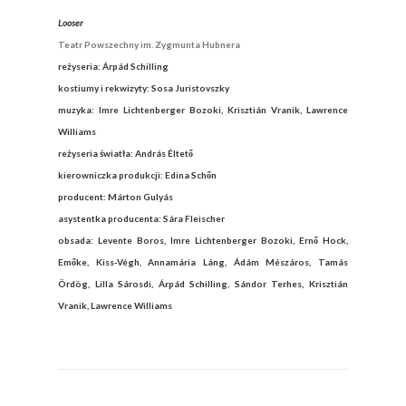
Looser
Teatr Powszechny im. Zygmunta Hubnera
reżyseria: Árpád Schilling
kostiumy i rekwizyty: Sosa Juristovszky
muzyka: Imre Lichtenberger Bozoki, Krisztián Vranik, Lawrence
Williams
reżyseria światła: András Éltető
kierowniczka produkcji: Edina Schőn
producent: Márton Gulyás
asystentka producenta: Sára Fleischer
obsada: Levente Boros, Imre Lichtenberger Bozoki, Ernő Hock,
Emőke, Kiss-Végh, Annamária Láng, Ádám Mészáros, Tamás
Ördög, Lilla Sárosdi, Árpád Schilling, Sándor Terhes, Krisztián
Vranik, Lawrence Williams