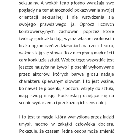
seksualny. A wokół tego głośno wyrażają swe
poglądy na temat możności pokazywania swojej
orientacji seksualnej i nie wstydzenia się
swojego prawdziwego ja. Oprócz licznych
kontrowersyjnych zachowań, poprzez które
twórcy spektaklu dają wyraz własnej wolności i
braku ograniczeń w działaniach na rzecz teatru,
ważne stają się słowa. To z nich płyną mądrości i
cała konkluzja sztuki. Wobec tego wszystkie jest
jeszcze muzyka na żywo i piosenki wykonywane
przez aktorów, których barwa głosu nadaje
charakteru śpiewanym słowom. I to jest ważne,
bo nawet te piosenki, z pozoru wtręty do sztuki,
mają swoją misję. Podkreślają dziejące się na
scenie wydarzenia i przekazują ich sens dalej.
I to jest ta magia, która wymyślona przez ludzki
umysł, mocno w zakątki człowieka dociera.
Pokazuje, że czasami jedna osoba może zmienić