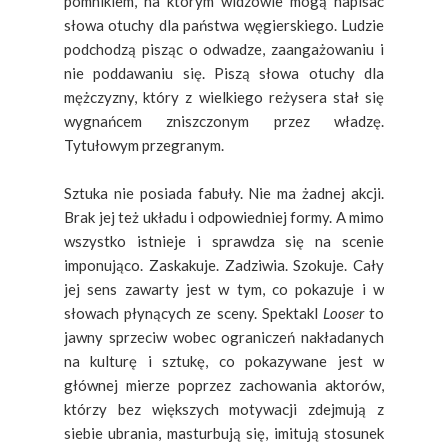
pomnikiem, na którym widzowie mogą napisać
słowa otuchy dla państwa węgierskiego. Ludzie
podchodzą pisząc o odwadze, zaangażowaniu i
nie poddawaniu się. Piszą słowa otuchy dla
mężczyzny, który z wielkiego reżysera stał się
wygnańcem zniszczonym przez władzę.
Tytułowym przegranym.
Sztuka nie posiada fabuły. Nie ma żadnej akcji.
Brak jej też układu i odpowiedniej formy. A mimo
wszystko istnieje i sprawdza się na scenie
imponująco. Zaskakuje. Zadziwia. Szokuje. Cały
jej sens zawarty jest w tym, co pokazuje i w
słowach płynących ze sceny. Spektakl
Looser
to
jawny sprzeciw wobec ograniczeń nakładanych
na kulturę i sztukę, co pokazywane jest w
głównej mierze poprzez zachowania aktorów,
którzy bez większych motywacji zdejmują z
siebie ubrania, masturbują się, imitują stosunek