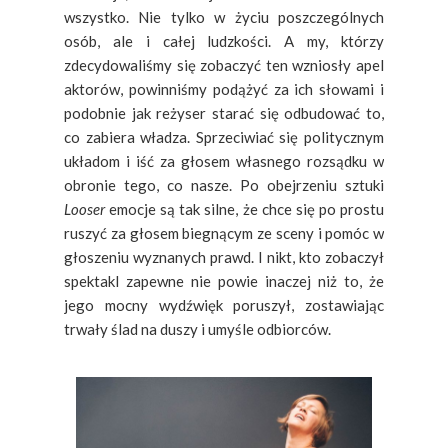
wszystko. Nie tylko w życiu poszczególnych
osób, ale i całej ludzkości. A my, którzy
zdecydowaliśmy się zobaczyć ten wzniosły apel
aktorów, powinniśmy podążyć za ich słowami i
podobnie jak reżyser starać się odbudować to,
co zabiera władza. Sprzeciwiać się politycznym
układom i iść za głosem własnego rozsądku w
obronie tego, co nasze. Po obejrzeniu sztuki
Looser
emocje są tak silne, że chce się po prostu
ruszyć za głosem biegnącym ze sceny i pomóc w
głoszeniu wyznanych prawd. I nikt, kto zobaczył
spektakl zapewne nie powie inaczej niż to, że
jego mocny wydźwięk poruszył, zostawiając
trwały ślad na duszy i umyśle odbiorców.