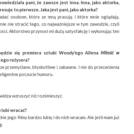
edziała pani, że zawsze jest inna. Inna, jako aktorka,
esuje to pierwsze. Jaka jest pani, jako aktorka?
adać osobom, które ze mną pracują i które mnie oglądają.
nie nie stracić tego, co najważniejsze w tym zawodzie, czyli
ci. Aktorstwo przynosi mi dużą satysfakcję i wykonując ten
będzie się premiera sztuki Woody’ego Allena
Miłość w
 tego reżysera?
ze przemyślane, błyskotliwe i zabawne. I nie do przecenienia
eligentne poczucie humoru.
t widza wzruszyć niż rozśmieszyć.
o lubi wracać?
ie jego filmy bardzo lubię i do nich wracam. Ale jeśli mam już
g
.