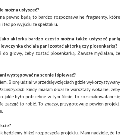
zie można usłyszeć?
 na pewno będą to bardzo rozpoznawalne fragmenty, które
i też po wyjściu ze spektaklu.
 jako aktorka bardzo często można także usłyszeć panią
ziewczynka chciała pani zostać aktorką czy piosenkarką?
mi do głowy, żeby zostać piosenkarką. Zawsze myślałam, że
ani występować na scenie i śpiewać?
iem. Biorę udział w przedsięwzięciach gdzie wykorzystywany
kscentrykach
, kiedy miałam dłuższe warsztaty wokalne, żeby
o jakie było potrzebne w tym filmie, to rozsmakowałam się
e zacząć to robić. To znaczy, przygotowuję pewien projekt,
e.
kcie?
 będziemy bliżej rozpoczęcia projektu. Mam nadzieje, że to