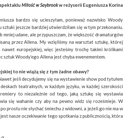
 spektaklu
Miłość w Saybrook
w reżyserii Eugeniusza Korina
eniusza bardzo się ucieszyłam, ponieważ nazwisko Woody
u sztuki jeszcze bardziej utwierdziłam się w tym przekonaniu.
lub mniej udane, ale przypuszczam, że większość dramaturgów
saną przez Allena. My wzięliśmy na warsztat sztukę, której
 a nawet europejskiej, więc jesteśmy trochę takimi królikami
ec sztuk Woody’ego Allena jest chyba ewenementem.
jskiej to nie wiążą się z tym żadne obawy?
 Nawet jeśli decydujemy się na wystawienie show pod tytułem
 deskach teatralnych, w każdym języku, w każdej szerokości
premiery to niezależnie od tego, jaką sztukę się wystawia
awia się wahanie czy aby na pewno widz się roześmieje. W
o prostu nie słychać śmiechu z widowni, a jeżeli go nie ma w
y jest nasze oczekiwanie tego spotkania z publicznością, która