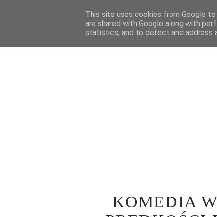
STRONA GŁÓWNA
This site uses cookies from Google to d
WOKÓŁ TEATRU
SPE
are shared with Google along with perf
statistics, and to detect and address 
KOMEDIA W