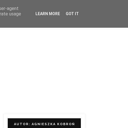
user-agent
ÓŁPRACA I KONTAKT
erate usage
LEARN MORE
GOT IT
AUTOR: AGNIESZKA KOBROŃ