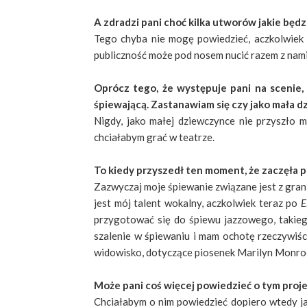
A zdradzi pani choć kilka utworów jakie będ
Tego chyba nie mogę powiedzieć, aczkolwiek
publiczność może pod nosem nucić razem z nami 
Oprócz tego, że występuje pani na scenie,
śpiewającą. Zastanawiam się czy jako mała d
Nigdy, jako małej dziewczynce nie przyszło 
chciałabym grać w teatrze.
To kiedy przyszedł ten moment, że zaczęła p
Zazwyczaj moje śpiewanie związane jest z gran
jest mój talent wokalny, aczkolwiek teraz po
E
przygotować się do śpiewu jazzowego, takieg
szalenie w śpiewaniu i mam ochotę rzeczywiści
widowisko, dotyczące piosenek Marilyn Monro
Może pani coś więcej powiedzieć o tym proje
Chciałabym o nim powiedzieć dopiero wtedy jak