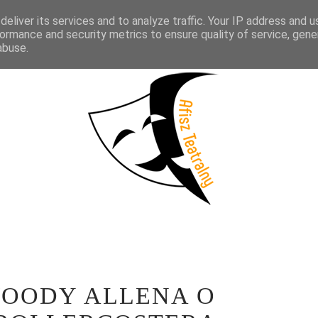
eliver its services and to analyze traffic. Your IP address and 
KTAKLE
WYWIADY
LITERATURA
PRÓBY MEDIALNE
WSP
ormance and security metrics to ensure quality of service, gen
abuse.
OODY ALLENA O