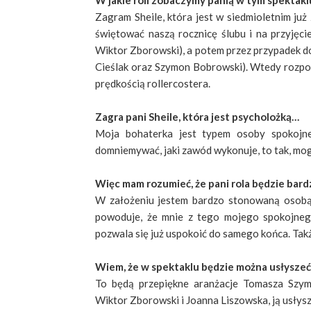
W jakie roli zobaczymy panią w tym spektakl
Zagram Sheile, która jest w siedmioletnim ju
świętować naszą rocznicę ślubu i na przyjęc
Wiktor Zborowski), a potem przez przypadek d
Cieślak oraz Szymon Bobrowski). Wtedy rozpocz
prędkością rollercostera.
Zagra pani Sheile, która jest psycholożką…
Moja bohaterka jest typem osoby spokojnej,
domniemywać, jaki zawód wykonuje, to tak, mo
Więc mam rozumieć, że pani rola będzie bar
W założeniu jestem bardzo stonowaną osobą, 
powoduje, że mnie z tego mojego spokojneg
pozwala się już uspokoić do samego końca. Tak
Wiem, że w spektaklu będzie można usłyszeć
To będą przepiękne aranżacje Tomasza Szymu
Wiktor Zborowski i Joanna Liszowska, ją usłysz