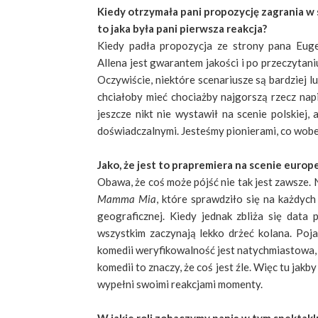
Kiedy otrzymała pani propozycję zagrania w
to jaka była pani pierwsza reakcja?
Kiedy padła propozycja ze strony pana Eug
Allena jest gwarantem jakości i po przeczytani
Oczywiście, niektóre scenariusze są bardziej 
chciałoby mieć chociażby najgorszą rzecz napi
jeszcze nikt nie wystawił na scenie polskiej,
doświadczalnymi. Jesteśmy pionierami, co wob
Jako, że jest to prapremiera na scenie europe
Obawa, że coś może pójść nie tak jest zawsze.
Mamma Mia
, które sprawdziło się na każdych
geograficznej. Kiedy jednak zbliża się data 
wszystkim zaczynają lekko drżeć kolana. Poj
komedii weryfikowalność jest natychmiastowa, p
komedii to znaczy, że coś jest źle. Więc tu jakb
wypełni swoimi reakcjami momenty.