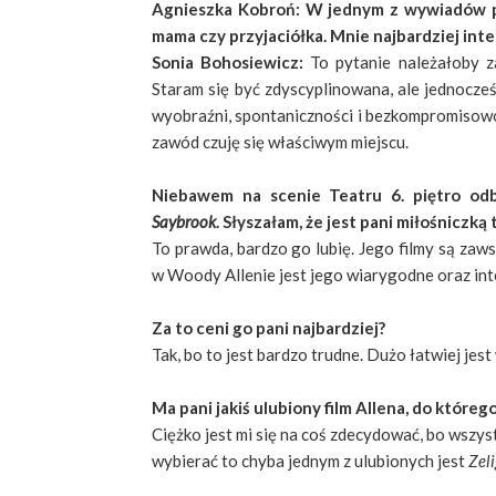
Agnieszka Kobroń: W jednym z wywiadów powi
mama czy przyjaciółka. Mnie najbardziej inter
Sonia Bohosiewicz:
To pytanie należałoby z
Staram się być zdyscyplinowana, ale jednocześ
wyobraźni, spontaniczności i bezkompromisowoś
zawód czuję się właściwym miejscu.
Niebawem na scenie Teatru 6. piętro od
Saybrook
. Słyszałam, że jest pani miłośniczką
To prawda, bardzo go lubię. Jego filmy są zaws
w Woody Allenie jest jego wiarygodne oraz int
Za to ceni go pani najbardziej?
Tak, bo to jest bardzo trudne. Dużo łatwiej jes
Ma pani jakiś ulubiony film Allena, do któreg
Ciężko jest mi się na coś zdecydować, bo wszystk
wybierać to chyba jednym z ulubionych jest
Zeli