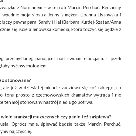
u?
ż związku z Normanem – w tej roli Marcin Perchuć. Będziemy
ie wpadnie moja siostra Jenny z mężem (Joanna Liszowska i
ołączy pewna para: Sandy i Hal (Barbara Kurdej-Szatan/Anna
nie się iście allenowska komedia, która toczyć się będzie z
 przemyślanej, panującej nad swoimi emocjami. I jeżeli
głaby być psychologiem.
dzo stonowana?
ale już w dziesiątej minucie zadziewa się coś takiego, co
o tonu prosto z czechowowskich dramatów wytrąca i nie
że ten mój stonowany nastrój niedługo potrwa.
 wiele aranżacji muzycznych czy panie też zaśpiewa?
sia. Oprócz mnie, śpiewać będzie także Marcin Perchuć,
ymy najczęściej.