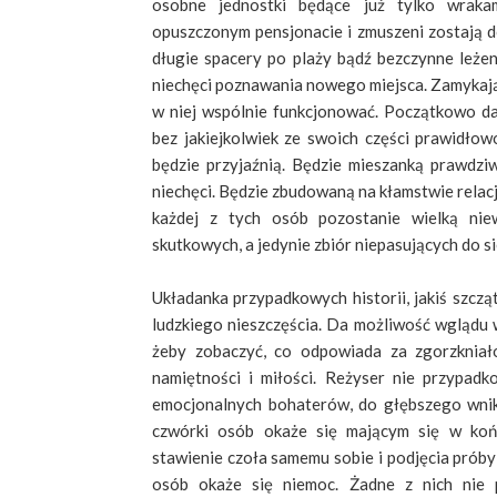
osobne jednostki będące już tylko wrakam
opuszczonym pensjonacie i zmuszeni zostają d
długie spacery po plaży bądź bezczynne leżeni
niechęci poznawania nowego miejsca. Zamykają s
w niej wspólnie funkcjonować. Początkowo da
bez jakiejkolwiek ze swoich części prawidłowo
będzie przyjaźnią. Będzie mieszanką prawdziw
niechęci. Będzie zbudowaną na kłamstwie relac
każdej z tych osób pozostanie wielką ni
skutkowych, a jedynie zbiór niepasujących do si
Układanka przypadkowych historii, jakiś szczą
ludzkiego nieszczęścia. Da możliwość wglądu w
żeby zobaczyć, co odpowiada za zgorzkniało
namiętności i miłości. Reżyser nie przypad
emocjonalnych bohaterów, do głębszego wnikn
czwórki osób okaże się mającym się w ko
stawienie czoła samemu sobie i podjęcia próby
osób okaże się niemoc. Żadne z nich nie 