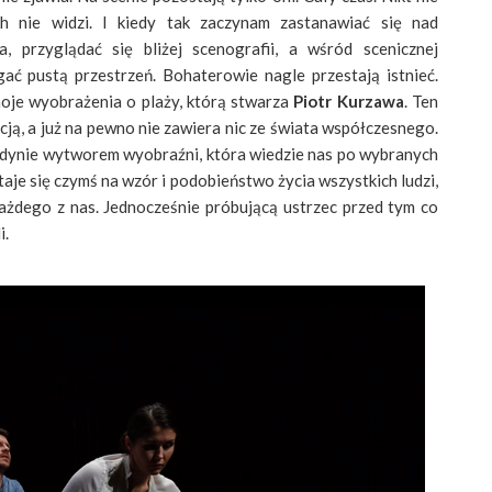
ch nie widzi. I kiedy tak zaczynam zastanawiać się nad
 przyglądać się bliżej scenografii, a wśród scenicznej
gać pustą przestrzeń. Bohaterowie nagle przestają istnieć.
 moje wyobrażenia o plaży, którą stwarza
Piotr Kurzawa
. Ten
ikcją, a już na pewno nie zawiera nic ze świata współczesnego.
 jedynie wytworem wyobraźni, która wiedzie nas po wybranych
taje się czymś na wzór i podobieństwo życia wszystkich ludzi,
ażdego z nas. Jednocześnie próbującą ustrzec przed tym co
i.