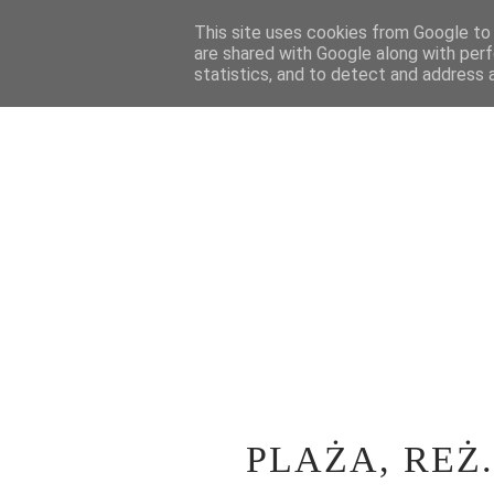
STRONA GŁÓWNA
This site uses cookies from Google to d
WOKÓŁ TEATRU
SPE
are shared with Google along with perf
statistics, and to detect and address 
PLAŻA, REŻ