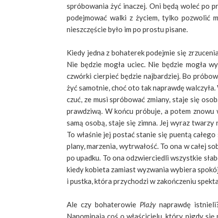
spróbowania żyć inaczej. Oni będą woleć po pr
podejmować walki z życiem, tylko pozwolić mu
nieszczęście było im po prostu pisane.
Kiedy jedna z bohaterek podejmie się zrzuceni
Nie będzie mogła uciec. Nie będzie mogła wy
czwórki cierpieć będzie najbardziej. Bo próbow
żyć samotnie, choć oto tak naprawdę walczyła. 
czuć, ze musi spróbować zmiany, staje się oso
prawdziwą. W końcu próbuje, a potem znowu w
samą osobą, staje się zimna. Jej wyraz twarzy 
To właśnie jej postać stanie się puentą całego
plany, marzenia, wytrwałość. To ona w całej so
po upadku. To ona odzwierciedli wszystkie słabośc
kiedy kobieta zamiast wyzwania wybiera spokój,
i pustka, która przychodzi w zakończeniu spekta
Ale czy bohaterowie
Plaży
naprawdę istnieli
Napominają coś o właścicielu, który nigdy się n