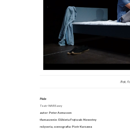
/fot.
f
Plaża
Teatr WARSawy
autor: Peter Asmussen
tłumaczenie: Elżbieta Frątczak-Nowotny
reżyseria, scenografia: Piotr Kurzawa