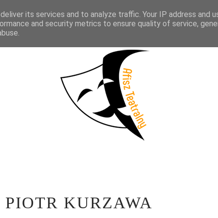
eliver its services and to analyze traffic. Your IP address and 
KTAKLE
WYWIADY
LITERATURA
PRÓBY MEDIALNE
WSP
ormance and security metrics to ensure quality of service, gen
abuse.
. PIOTR KURZAWA