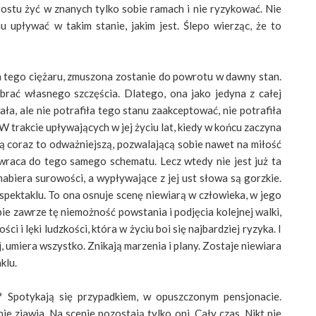
ostu żyć w znanych tylko sobie ramach i nie ryzykować. Nie
 upływać w takim stanie, jakim jest. Ślepo wierząc, że to
a tego ciężaru, zmuszona zostanie do powrotu w dawny stan.
brać własnego szczęścia. Dlatego, ona jako jedyna z całej
ała, ale nie potrafiła tego stanu zaakceptować, nie potrafiła
W trakcie upływających w jej życiu lat, kiedy w końcu zaczyna
bą coraz to odważniejszą, pozwalającą sobie nawet na miłość
raca do tego samego schematu. Lecz wtedy nie jest już ta
nabiera surowości, a wypływające z jej ust słowa są gorzkie.
 spektaklu. To ona osnuje scenę niewiarą w człowieka, w jego
bie zawrze tę niemożność powstania i podjęcia kolejnej walki,
i i lęki ludzkości, która w życiu boi się najbardziej ryzyka. I
 umiera wszystko. Znikają marzenia i plany. Zostaje niewiara
klu.
? Spotykają się przypadkiem, w opuszczonym pensjonacie.
ie zjawia. Na scenie pozostają tylko oni. Cały czas. Nikt nie