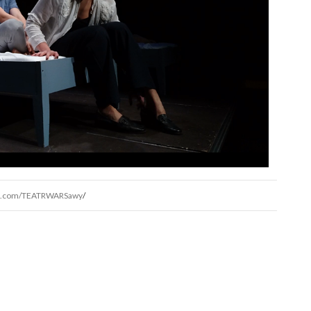
b.com/TEATRWARSawy
/