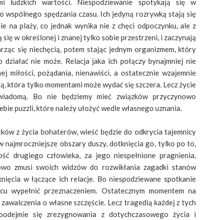
i ludzkich wartości. Niespodziewanie spotykają się w
o wspólnego spędzania czasu. Ich jedyną rozrywką stają się
e na plaży, co jednak wynika nie z chęci odpoczynku, ale z
ię w określonej i znanej tylko sobie przestrzeni, i zaczynają
rząc się niechęcią, potem stając jednym organizmem, który
 działać nie może. Relacja jaka ich połączy bynajmniej nie
ej miłości, pożądania, nienawiści, a ostatecznie wzajemnie
ją, która tylko momentami może wydać się szczera. Lecz życie
ewiadomą. Bo nie będziemy mieć związków przyczynowo
ebie puzzli, które należy ułożyć wedle własnego uznania.
tków z życia bohaterów, wieść będzie do odkrycia tajemnicy
 najmroczniejsze obszary duszy, dotknięcia go, tylko po to,
ść drugiego człowieka, za jego niespełnione pragnienia,
kowo zmusi swoich widzów do rozwikłania zagadki stanów
ięcia w łączące ich relacje. Bo niespodziewane spotkanie
ńcu wypełnić przeznaczeniem. Ostatecznym momentem na
 zawalczenia o własne szczęście. Lecz tragedią każdej z tych
podejmie się zrezygnowania z dotychczasowego życia i