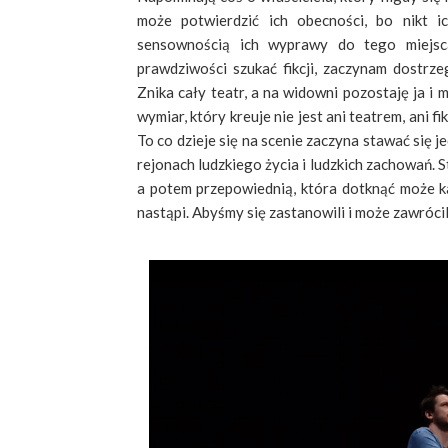
może potwierdzić ich obecności, bo nikt i
sensownością ich wyprawy do tego miejsca,
prawdziwości szukać fikcji, zaczynam dostrze
Znika cały teatr, a na widowni pozostaję ja i
wymiar, który kreuje nie jest ani teatrem, ani f
To co dzieje się na scenie zaczyna stawać się
rejonach ludzkiego życia i ludzkich zachowań. S
a potem przepowiednią, która dotknąć może k
nastąpi. Abyśmy się zastanowili i może zawrócil