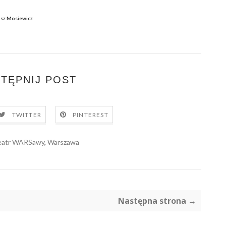
usz Mosiewicz
TĘPNIJ POST
TWITTER
PINTEREST
eatr WARSawy
,
Warszawa
Następna strona →