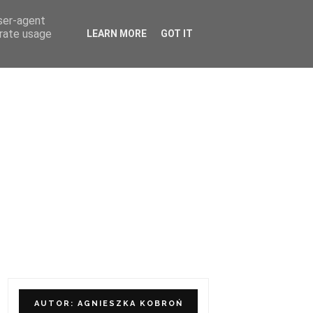
user-agent
ÓŁPRACA I KONTAKT
erate usage
LEARN MORE
GOT IT
AUTOR: AGNIESZKA KOBROŃ