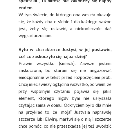
spektaklu, ta miłość nie zakończy się happy
endem.
W tym świecie, do którego ona weszła okazuje
się, że każdy dba o siebie i dla każdego ważne
jest, żeby się ustawić, a niekoniecznie dać
wygrać uczuciom.
Było w charakterze Justysi, w jej postawie,
coś co zaskoczyło cię najbardziej?
Prawie wszystko (śmiech). Zawsze jestem
zaskoczona, bo staram się nie angażować
emocjonalnie w tekst przed rozpoczęciem prób.
Chcę mieć świeży ogląd na wszystko, bo wiem, że
przy wspólnym czytaniu pojawia się jakiś
element, którego nigdy bym nie usłyszała
czytając sama w domu. Odkryciem było dla mnie
na przykład to, że „moja” Justysia naprawdę
szczerze lubi Elwirę, martwi się o nią i szczerze
chce pomóc, co nie przeszkadza jej też uwodzić