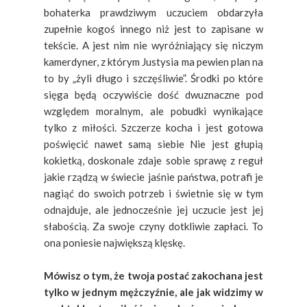
bohaterka prawdziwym uczuciem obdarzyła
zupełnie kogoś innego niż jest to zapisane w
tekście. A jest nim nie wyróżniający się niczym
kamerdyner, z którym Justysia ma pewien plan na
to by „żyli długo i szczęśliwie”. Środki po które
sięga będą oczywiście dość dwuznaczne pod
względem moralnym, ale pobudki wynikające
tylko z miłości. Szczerze kocha i jest gotowa
poświęcić nawet samą siebie Nie jest głupią
kokietką, doskonale zdaje sobie sprawę z reguł
jakie rządzą w świecie jaśnie państwa, potrafi je
nagiąć do swoich potrzeb i świetnie się w tym
odnajduje, ale jednocześnie jej uczucie jest jej
słabością. Za swoje czyny dotkliwie zapłaci. To
ona poniesie największą klęskę.
Mówisz o tym, że twoja postać zakochana jest
tylko w jednym mężczyźnie, ale jak widzimy w