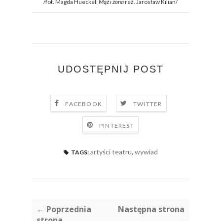
/fot. Magda Hueckel;
Mąż i żona
reż. Jarosław Kilian/
UDOSTĘPNIJ POST
FACEBOOK
TWITTER
PINTEREST
artyści teatru
,
wywiad
TAGS:
← Poprzednia
Następna strona
strona
→