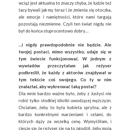
wciąż jest aktualna to znaczy chyba, że ludzie też
tacy bywali jak my teraz i że zmienia się otoczka,
ale emocje i namiętności, które nami targają
pozostają niezmienne. Czyli ten świat nigdy nie
był do końca stuprocentowo dobry…
…i nigdy prawdopodobnie nie będzie. Ale
twojej postaci, mimo wszystko, udaje się w
tym świecie funkcjonować. W jednym z
wywiadów przeczytałam jak reżyser
podkreślił, że każdy z aktorów znajdywał w
tym tekście coś swojego. Co ty w nim
znalazłaś, aby wykreować taką postać?
Dla mnie bardzo ważne było, żeby z Justysi nie
robić tylko słodkiej idiotki uwodzącej mężczyzn.
Chciałam, żeby to była kobieta sprytna, ale z
bardzo konkretnymi marzeniami i celami, do
których dąży za wszelką cenę. Wymyśliłam, i
cieszę się że reżyser się na to zgodził, żeby moja