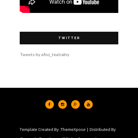
TWITTER
Tweets by afisz_teatralny
Template Created By :
ThemeXpose
| Distributed By