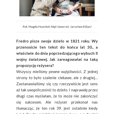
/fot. Magda Hueckel;
Mąż i żona
reż. Jarosław Kilian/
Fredro pisze swoje dzieło w 1821 roku. Wy
przenosicie ten tekst do końca lat 30., a
właściwie do dnia poprzedzającego wybuch II
wojny światowej. Jak zareagowałaś na taką
propozycję reżysera?
Wszyscy mieliśmy pewne wątpliwości. Z jednej
strony to było szalenie ciekawe, ale z drugiej…
Zastanawialiśmy się czy rzeczywiście jest sens
aż tak uwspółcześnić to dzieło. I naprawdę przez
długi czas myślałam, że to może nie zakończyć
się sukcesem. Ale reżyser przekonał nas
tłumacząc, że ten rok 39. jest ostatnim kiedy