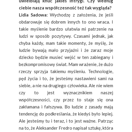
uwielbiają knuć jakieś intrygi. Czy według
ciebie nasza współczesność też tak wygląda?
Lidia Sadowa:
Wychodzę z założenia, że jeśli
obdarowuje się dobrem innych to ono wraca. I
takie myślenie bardzo ułatwia mi patrzenie na
ludzi w sposób pozytywy. Czasami jednak, jak
chyba każdy, mam takie momenty, że myślę, że
ludzie bywają mało przyjaźni i że zaraz moje
dziecko będzie musieć wejść w ten zabiegany i
bezkompromisowy świat. Mam wrażenie, że dużo
rzeczy sprzyja takiemu myśleniu. Technologie,
pęd życia i to, że jesteśmy nastawieni sami na
siebie, a nie na drugiego człowieka. Ale nie wiem
czy to jest wyznacznikiem naszej
współczesności, czy przez to staje się ona
zakłamana i fałszywa. Bo ludzie z zasady mają
tendencję do podkreślania, że kiedyś było lepiej.
Ale jesteśmy tu i teraz, i to jest ważne. Patrząc
na to, że Aleksander Fredro napisał sztukę, która