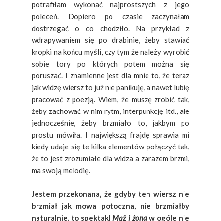
potrafiłam wykonać najprostszych z jego
poleceń. Dopiero po czasie zaczynałam
dostrzegać o co chodziło. Na przykład z
wdrapywaniem się po drabinie, żeby stawiać
kropki na końcu myśli, czy tym że należy wyrobić
sobie tory po których potem można się
poruszać. I znamienne jest dla mnie to, że teraz
jak widzę wiersz to już nie panikuję, a nawet lubię
pracować z poezją. Wiem, że muszę zrobić tak,
żeby zachować w nim rytm, interpunkcję itd., ale
jednocześnie, żeby brzmiało to, jakbym po
prostu mówiła. I największą frajdę sprawia mi
kiedy udaje się te kilka elementów połączyć tak,
że to jest zrozumiałe dla widza a zarazem brzmi,
ma swoją melodię.
Jestem przekonana, że gdyby ten wiersz nie
brzmiał jak mowa potoczna, nie brzmiałby
naturalnie, to spektakl
Mąż i żona
w ogóle nie