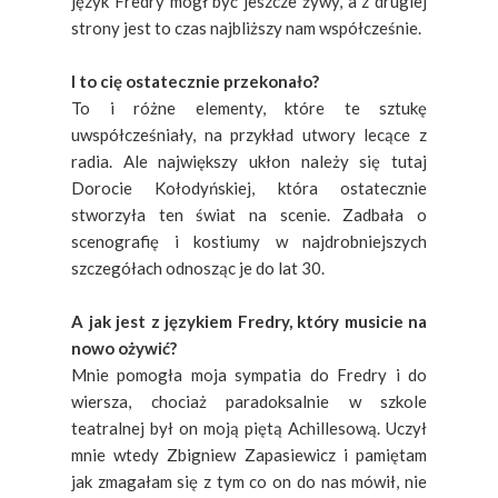
język Fredry mógł być jeszcze żywy, a z drugiej
strony jest to czas najbliższy nam współcześnie.
I to cię ostatecznie przekonało?
To i różne elementy, które te sztukę
uwspółcześniały, na przykład utwory lecące z
radia. Ale największy ukłon należy się tutaj
Dorocie Kołodyńskiej, która ostatecznie
stworzyła ten świat na scenie. Zadbała o
scenografię i kostiumy w najdrobniejszych
szczegółach odnosząc je do lat 30.
A jak jest z językiem Fredry, który musicie na
nowo ożywić?
Mnie pomogła moja sympatia do Fredry i do
wiersza, chociaż paradoksalnie w szkole
teatralnej był on moją piętą Achillesową. Uczył
mnie wtedy Zbigniew Zapasiewicz i pamiętam
jak zmagałam się z tym co on do nas mówił, nie