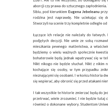
LGBT. Ale to nie wszystko, bo domagano się
aborcji czy prawa do sztucznego zapłodnienia.
Sibiu, pod kierunkiem
Eugena Jebeleanu
przy
rodzina jest naprawdę. Nie uciekając się
Stworzyli na scenie trzy kompletnie odległe od
Łączące ich relacje nie należały do łatwych
podjętych decyzji. Nie umie ze sobą rozmawi
mieszkania pewnego małżeństwa, a właściwie
będziemy o wielu ważnych społecznie kwestiac
bohaterowie będą jednak wpatrywać się w tele
Nikt nikogo nie będzie słuchał. Nikt z nikim 
kochające się osoby, w tym przypadku znikn
nieznającymi się osobami. I w końcu historia d
się wspierać, aby obronić się przed atakami ni
I tak wszystkie te historie zmierzać będą do j
przetrwać, wiele zrozumieć. I nie będzie tutaj 
również o dokonane wybory. Studentom Uniwer