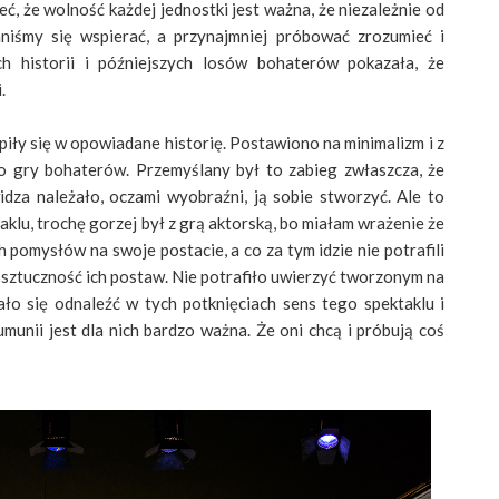
eć, że wolność każdej jednostki jest ważna, że niezależnie od
inniśmy się wspierać, a przynajmniej próbować zrozumieć i
h historii i późniejszych losów bohaterów pokazała, że
.
piły się w opowiadane historię. Postawiono na minimalizm i z
gry bohaterów. Przemyślany był to zabieg zwłaszcza, że
idza należało, oczami wyobraźni, ją sobie stworzyć. Ale to
aklu, trochę gorzej był z grą aktorską, bo miałam wrażenie że
ch pomysłów na swoje postacie, a co za tym idzie nie potrafili
 sztuczność ich postaw. Nie potrafiło uwierzyć tworzonym na
ło się odnaleźć w tych potknięciach sens tego spektaklu i
umunii jest dla nich bardzo ważna. Że oni chcą i próbują coś