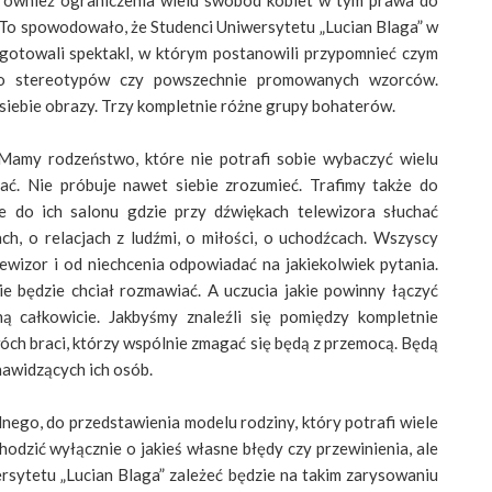
 również ograniczenia wielu swobód kobiet w tym prawa do
 To spowodowało, że Studenci Uniwersytetu „Lucian Blaga” w
gotowali spektakl, w którym postanowili przypomnieć czym
 do stereotypów czy powszechnie promowanych wzorców.
 siebie obrazy. Trzy kompletnie różne grupy bohaterów.
. Mamy rodzeństwo, które nie potrafi sobie wybaczyć wielu
ać. Nie próbuje nawet siebie zrozumieć. Trafimy także do
 do ich salonu gdzie przy dźwiękach telewizora słuchać
h, o relacjach z ludźmi, o miłości, o uchodźcach. Wszyscy
wizor i od niechcenia odpowiadać na jakiekolwiek pytania.
nie będzie chciał rozmawiać. A uczucia jakie powinny łączyć
ą całkowicie. Jakbyśmy znaleźli się pomiędzy kompletnie
wóch braci, którzy wspólnie zmagać się będą z przemocą. Będą
enawidzących ich osób.
ednego, do przedstawienia modelu rodziny, który potrafi wiele
chodzić wyłącznie o jakieś własne błędy czy przewinienia, ale
sytetu „Lucian Blaga” zależeć będzie na takim zarysowaniu