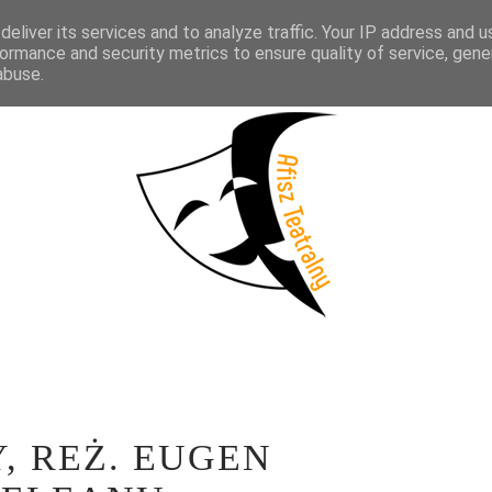
eliver its services and to analyze traffic. Your IP address and 
KTAKLE
WYWIADY
LITERATURA
PRÓBY MEDIALNE
WSP
ormance and security metrics to ensure quality of service, gen
abuse.
, REŻ. EUGEN