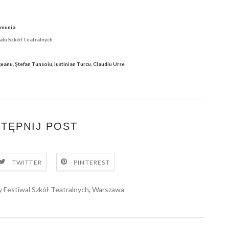
umunia
lu Szkół Teatralnych
eanu, Ştefan Tunsoiu, Iustinian Turcu, Claudiu Urse
TĘPNIJ POST
TWITTER
PINTEREST
Festiwal Szkół Teatralnych
,
Warszawa