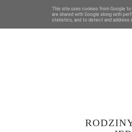
STRONA GŁÓWNA
This site uses cookies from Google to d
WOKÓŁ TEATRU
SPE
are shared with Google along with perf
statistics, and to detect and address 
RODZINY