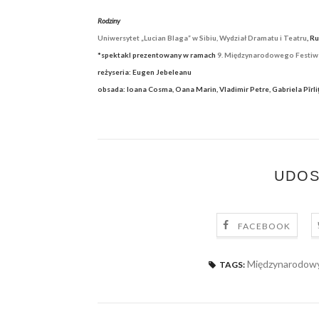
Rodziny
Uniwersytet „Lucian Blaga” w Sibiu, Wydział Dramatu i Teatru
, R
*spektakl prezentowany w ramach
9. Międzynarodowego Festiwa
reżyseria: Eugen Jebeleanu
obsada: Ioana Cosma, Oana Marin, Vladimir Petre, Gabriela Pîrliț
UDOS
FACEBOOK
Międzynarodowy 
TAGS: