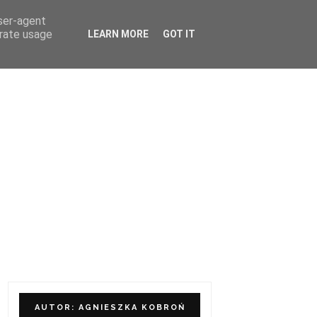
user-agent
ÓŁPRACA I KONTAKT
erate usage
LEARN MORE
GOT IT
AUTOR: AGNIESZKA KOBROŃ