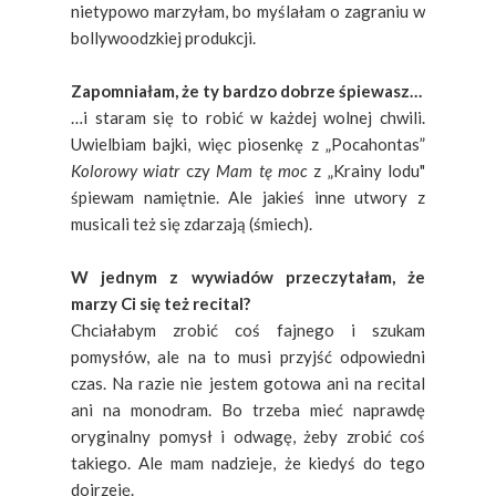
nietypowo marzyłam, bo myślałam o zagraniu w
bollywoodzkiej produkcji.
Zapomniałam, że ty bardzo dobrze śpiewasz…
…i staram się to robić w każdej wolnej chwili.
Uwielbiam bajki, więc piosenkę z „Pocahontas”
Kolorowy wiatr
czy
Mam tę moc
z „Krainy lodu"
śpiewam namiętnie. Ale jakieś inne utwory z
musicali też się zdarzają (śmiech).
W jednym z wywiadów przeczytałam, że
marzy Ci się też recital?
Chciałabym zrobić coś fajnego i szukam
pomysłów, ale na to musi przyjść odpowiedni
czas. Na razie nie jestem gotowa ani na recital
ani na monodram. Bo trzeba mieć naprawdę
oryginalny pomysł i odwagę, żeby zrobić coś
takiego. Ale mam nadzieje, że kiedyś do tego
dojrzeję.