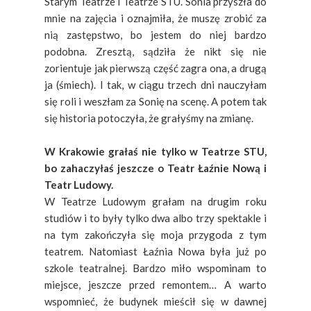
Starym Teatrze i Teatrze STU. Sonia przyszła do
mnie na zajęcia i oznajmiła, że muszę zrobić za
nią zastępstwo, bo jestem do niej bardzo
podobna. Zresztą, sądziła że nikt się nie
zorientuje jak pierwszą część zagra ona, a drugą
ja (śmiech). I tak, w ciągu trzech dni nauczyłam
się roli i weszłam za Sonię na scenę. A potem tak
się historia potoczyła, że grałyśmy na zmianę.
W Krakowie grałaś nie tylko w Teatrze STU,
bo zahaczyłaś jeszcze o Teatr Łaźnie Nową i
Teatr Ludowy.
W Teatrze Ludowym grałam na drugim roku
studiów i to były tylko dwa albo trzy spektakle i
na tym zakończyła się moja przygoda z tym
teatrem. Natomiast Łaźnia Nowa była już po
szkole teatralnej. Bardzo miło wspominam to
miejsce, jeszcze przed remontem… A warto
wspomnieć, że budynek mieścił się w dawnej