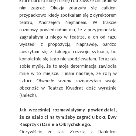
które bardzo lubię i cenię i od zawsze chciałam w
nim zagrać. Okazja zdarzyła się całkiem
przypadkowo, kiedy spotkałam się z dyrektorem
teatru, Andrzejem Nejmanem. W trakcie
rozmowy powiedziałam mu, że z przyjemnością
zagrałabym u niego w teatrze, a on od razu
wyszedł z propozycją. Naprawdę, bardzo
cieszyłam się z takiego rozwoju sytuacji, bo
kompletnie się tego nie spodziewałam. Teraz tak
sobie myślę, że to moja determinacja zawiodła
mnie w to miejsce. I mam nadzieje, że rolą w
sztuce
Otwarcie sezonu
zaznaczyłam swoją
obecność w Teatrze Kwadrat dość wyraźnie
(śmiech).
Jak wcześniej rozmawiałyśmy powiedziałaś,
że zależało ci na tym żeby zagrać u boku Ewy
Kasprzyk i Daniela Olbrychskiego.
Oczywiście, że tak. Zresztą z Danielem