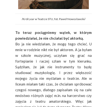
/Król Lear w Teatrze STU, fot. Paweł Nowosławski/
To teraz pociągniemy wątek, w którym
powiedziałaś, że nie chciałaś być aktorką.
Bo ja nie wiedziałam, że mogę tego chcieć. U
mnie w rodzinie nikt nie był aktorem. A ja byłam
w szkole muzycznej, uczyłam się grać na
fortepianie i raczej szłam w tym kierunku.
Sądziłam, że jak nie instrumenty to będę
studiować muzykologię. I przez większość
mojego życia nie myślałam o teatrze. Ale w
liceum miałam taki czas, że chciałam spróbować
czegoś nowego, dlatego zapisałam się na całe
mnóstwo różnych zajęć m.in. na harcerstwo czy
zajęcia z teatru amatorskiego. Więc jak
zapisałam się już do tego słynnego Teatru Klaps