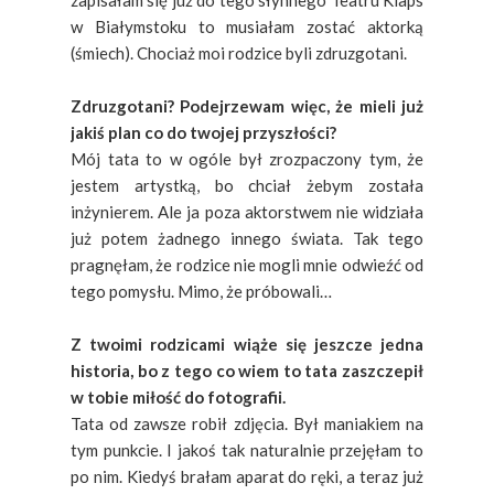
w Białymstoku to musiałam zostać aktorką
(śmiech). Chociaż moi rodzice byli zdruzgotani.
Zdruzgotani? Podejrzewam więc, że mieli już
jakiś plan co do twojej przyszłości?
Mój tata to w ogóle był zrozpaczony tym, że
jestem artystką, bo chciał żebym została
inżynierem. Ale ja poza aktorstwem nie widziała
już potem żadnego innego świata. Tak tego
pragnęłam, że rodzice nie mogli mnie odwieźć od
tego pomysłu. Mimo, że próbowali…
Z twoimi rodzicami wiąże się jeszcze jedna
historia, bo z tego co wiem to tata zaszczepił
w tobie miłość do fotografii.
Tata od zawsze robił zdjęcia. Był maniakiem na
tym punkcie. I jakoś tak naturalnie przejęłam to
po nim. Kiedyś brałam aparat do ręki, a teraz już