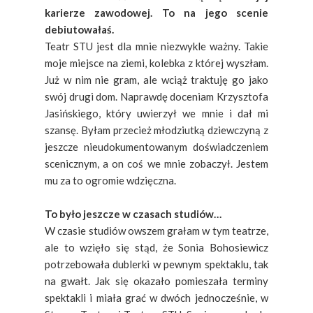
karierze zawodowej. To na jego scenie
debiutowałaś.
Teatr STU jest dla mnie niezwykle ważny. Takie
moje miejsce na ziemi, kolebka z której wyszłam.
Już w nim nie gram, ale wciąż traktuję go jako
swój drugi dom. Naprawdę doceniam Krzysztofa
Jasińskiego, który uwierzył we mnie i dał mi
szansę. Byłam przecież młodziutką dziewczyną z
jeszcze nieudokumentowanym doświadczeniem
scenicznym, a on coś we mnie zobaczył. Jestem
mu za to ogromie wdzięczna.
To było jeszcze w czasach studiów…
W czasie studiów owszem grałam w tym teatrze,
ale to wzięło się stąd, że Sonia Bohosiewicz
potrzebowała dublerki w pewnym spektaklu, tak
na gwałt. Jak się okazało pomieszała terminy
spektakli i miała grać w dwóch jednocześnie, w