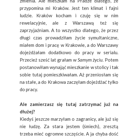
zmienia. Ale mieszkam na Pradze dlatego, że
przypomina mi Kraków. Jest ten klimat i fajni
ludzie. Kraków kocham i czuję się w nim
rewelacyjnie, ale z Warszawą też się
zaprzyjaźniam. A to wszystko dlatego, że przez
długi czas prowadziłam życie symultaniczne,
miałem dom i pracę w Krakowie, a do Warszawy
dojeżdżałam dodatkowo do pracy w serialu.
Przecież sześć lat grałam w
Samym życiu
. Potem
postanowiłam wynająć mieszkanie w stolicy i tak
sobie tutaj pomieszkiwałam. Aż przeniosłam się
na stałe, a do Krakowa zaczęłam dojeżdżać tylko
do pracy.
Ale zamierzasz się tutaj zatrzymać już na
dłużej?
Kiedyś jeszcze marzyłam o zagranicy, ale już się
nie łudzę. Za stara jestem (śmiech), zresztą
trzeba mieć ogromne szczęście. A ja chyba dość