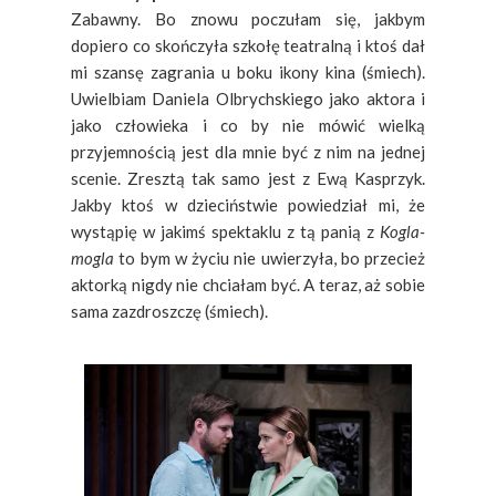
Zabawny. Bo znowu poczułam się, jakbym
dopiero co skończyła szkołę teatralną i ktoś dał
mi szansę zagrania u boku ikony kina (śmiech).
Uwielbiam Daniela Olbrychskiego jako aktora i
jako człowieka i co by nie mówić wielką
przyjemnością jest dla mnie być z nim na jednej
scenie. Zresztą tak samo jest z Ewą Kasprzyk.
Jakby ktoś w dzieciństwie powiedział mi, że
wystąpię w jakimś spektaklu z tą panią z
Kogla-
mogla
to bym w życiu nie uwierzyła, bo przecież
aktorką nigdy nie chciałam być. A teraz, aż sobie
sama zazdroszczę (śmiech).