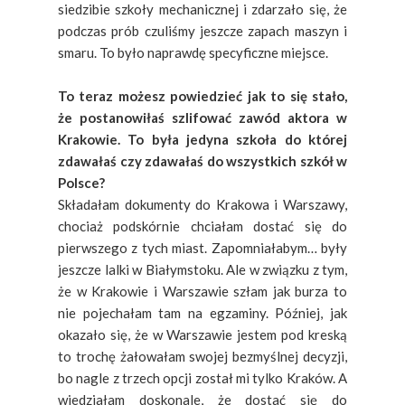
siedzibie szkoły mechanicznej i zdarzało się, że
podczas prób czuliśmy jeszcze zapach maszyn i
smaru. To było naprawdę specyficzne miejsce.
To teraz możesz powiedzieć jak to się stało,
że postanowiłaś szlifować zawód aktora w
Krakowie. To była jedyna szkoła do której
zdawałaś czy zdawałaś do wszystkich szkół w
Polsce?
Składałam dokumenty do Krakowa i Warszawy,
chociaż podskórnie chciałam dostać się do
pierwszego z tych miast. Zapomniałabym… były
jeszcze lalki w Białymstoku. Ale w związku z tym,
że w Krakowie i Warszawie szłam jak burza to
nie pojechałam tam na egzaminy. Później, jak
okazało się, że w Warszawie jestem pod kreską
to trochę żałowałam swojej bezmyślnej decyzji,
bo nagle z trzech opcji został mi tylko Kraków. A
wiedziałam doskonale, że dostać się do