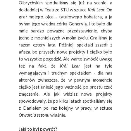
Olbrychskim spotkaliśmy się już na scenie, a
dokładniej w Teatrze STU w sztuce
Król Lear
. On
grał mojego ojca - tytułowego bohatera, a ja
byłam jego wredną córką Gonerylą. I to było dla
mnie bardzo poważne przedstawienie, chyba
jedno z mocniejszych w moim życiu. Graliśmy je
razem cztery lata. Później, spektakl zszedł z
afisza, bo przyszły nowe projekty i ciężko było
to wszystko pogodzić. Ale warto zwrócić uwagę
też na fakt, że
Król Lear
jest na tyle
wymagającym i trudnym spektaklem - dla nas
aktorów zwłaszcza, że w pewnym momencie
ciężko jest unieść jego ważność, po prostu czuć
zmęczenie. Ale jak widzisz nowe projekty
spowodowały, że po kilku latach spotkaliśmy się
z Danielem po raz kolejny w pracy, w sztuce
Otwarciu sezonu
właśnie.
Jaki to był powrót?