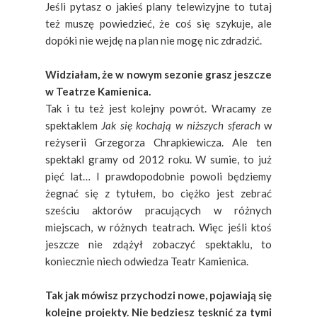
Jeśli pytasz o jakieś plany telewizyjne to tutaj
też muszę powiedzieć, że coś się szykuje, ale
dopóki nie wejdę na plan nie mogę nic zdradzić.
Widziałam, że w nowym sezonie grasz jeszcze
w Teatrze Kamienica.
Tak i tu też jest kolejny powrót. Wracamy ze
spektaklem
Jak się kochają w niższych sferach
w
reżyserii Grzegorza Chrapkiewicza. Ale ten
spektakl gramy od 2012 roku. W sumie, to już
pięć lat… I prawdopodobnie powoli będziemy
żegnać się z tytułem, bo ciężko jest zebrać
sześciu aktorów pracujących w różnych
miejscach, w różnych teatrach. Więc jeśli ktoś
jeszcze nie zdążył zobaczyć spektaklu, to
koniecznie niech odwiedza Teatr Kamienica.
Tak jak mówisz przychodzi nowe, pojawiają się
kolejne projekty. Nie będziesz tęsknić za tymi