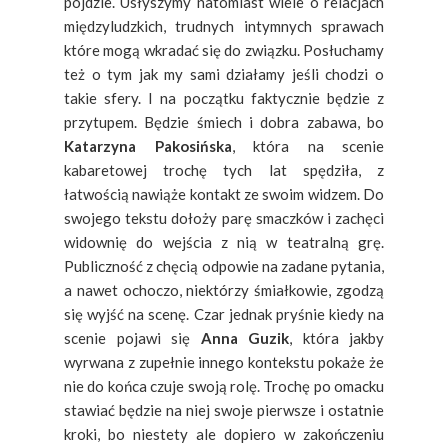
pójdzie. Usłyszymy natomiast wiele o relacjach
międzyludzkich, trudnych intymnych sprawach
które mogą wkradać się do związku. Posłuchamy
też o tym jak my sami działamy jeśli chodzi o
takie sfery. I na początku faktycznie będzie z
przytupem. Będzie śmiech i dobra zabawa, bo
Katarzyna Pakosińska
, która na scenie
kabaretowej trochę tych lat spędziła, z
łatwością nawiąże kontakt ze swoim widzem. Do
swojego tekstu dołoży parę smaczków i zachęci
widownię do wejścia z nią w teatralną grę.
Publiczność z chęcią odpowie na zadane pytania,
a nawet ochoczo, niektórzy śmiałkowie, zgodzą
się wyjść na scenę. Czar jednak pryśnie kiedy na
scenie pojawi się
Anna Guzik
, która jakby
wyrwana z zupełnie innego kontekstu pokaże że
nie do końca czuje swoją rolę. Trochę po omacku
stawiać będzie na niej swoje pierwsze i ostatnie
kroki, bo niestety ale dopiero w zakończeniu