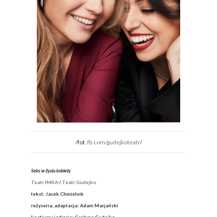
/fot.
fb.com/gudejkoteatr
/
Seks w życiu kobiety
Teatr IMKA
/
Teatr Gudejko
tekst: Jacek Chmielnik
reżyseria, adaptacja: Adam Marjański