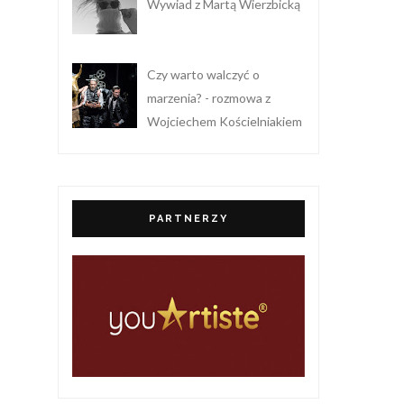
Wywiad z Martą Wierzbicką
Czy warto walczyć o
marzenia? - rozmowa z
Wojciechem Kościelniakiem
PARTNERZY