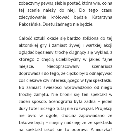
zobaczymy pewną siebie postać, która wie, co na
tej scenie należy do niej. Do tego czasu
zdecydowanie królować będzie Katarzyna
Pakosińska. Duetu żadnego nie będzie.
Całość sztuki okaże się bardzo zbliżona do tej
aktorskiej gry i zamiast żywej i wartkiej akcji
oglądać będziemy trochę ciągnący się wykład, z
którego z chęcią ucieklibyśmy w jakieś fajne
miejsce. Niedopracowany scenariusz
doprowadził do tego, że ciężko było odnajdywać
coś ciekawe czy interesującego w tym spektaklu.
Bo zamiast świeżości wprowadzono od niego
trochę zamętu. Nie bronił się ten spektakl w
żaden sposób. Scenografia była żadna – jeden
duży fotel niczego tutaj nie rozwiązał. Projekcji
nie było w ogóle, chociaż zapowiadano że
takowe będą – miejmy nadzieję że ze spektaklu
na spektakl jakoś się to poprawi. A muzyka?