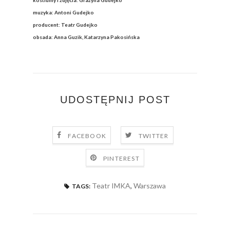
kostiumy i zdjęcia: Grażyna Gudejko
muzyka: Antoni Gudejko
producent: Teatr Gudejko
obsada: Anna Guzik, Katarzyna Pakosińska
UDOSTĘPNIJ POST
FACEBOOK
TWITTER
PINTEREST
Teatr IMKA
,
Warszawa
TAGS: