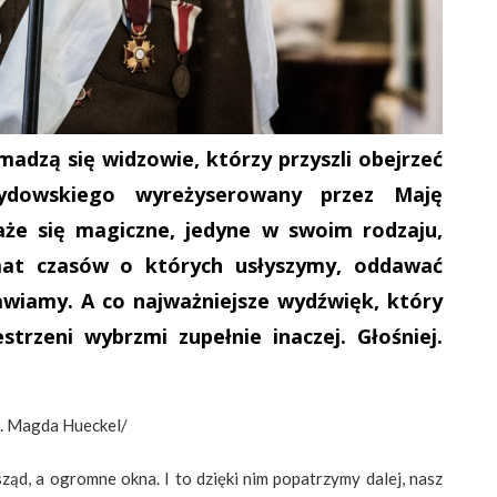
dzą się widzowie, którzy przyszli obejrzeć
ydowskiego wyreżyserowany przez Maję
aże się magiczne, jedyne w swoim rodzaju,
mat czasów o których usłyszymy, oddawać
wiamy. A co najważniejsze wydźwięk, który
strzeni wybrzmi zupełnie inaczej. Głośniej.
t. Magda Hueckel/
sząd, a ogromne okna. I to dzięki nim popatrzymy dalej, nasz