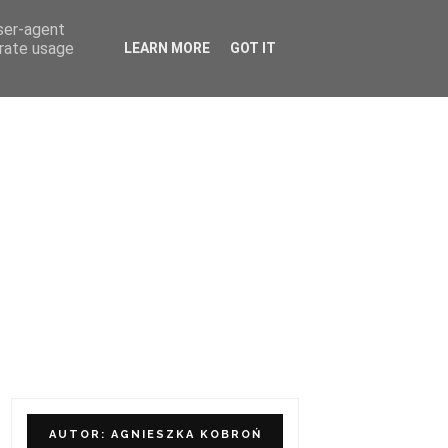
user-agent
ÓŁPRACA I KONTAKT
erate usage
LEARN MORE
GOT IT
AUTOR: AGNIESZKA KOBROŃ