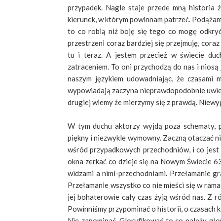
przypadek. Nagle staje przede mną historia
kierunek, w którym powinnam patrzeć. Podążam z
to co robią niż boję się tego co mogę odkry
przestrzeni coraz bardziej się przejmuję, cora
tu i teraz. A jestem przecież w świecie du
zatraceniem. To oni przychodzą do nas i niosą
naszym językiem udowadniając, że czasami my
wypowiadają zaczyna nieprawdopodobnie uwierać
drugiej wiemy że mierzymy się z prawdą. Niewyg
W tym duchu aktorzy wyjdą poza schematy, p
piękny i niezwykle wymowny. Zaczną otaczać ni
wśród przypadkowych przechodniów, i co jest
okna zerkać co dzieje się na Nowym Świecie 63
widzami a nimi-przechodniami. Przełamanie gra
Przełamanie wszystko co nie mieści się w rama
jej bohaterowie cały czas żyją wśród nas. Z r
Powinniśmy przypominać o historii, o czasach k
Nie zapominać. Gloryfikować to co należy glo