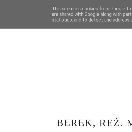
STRONA GŁÓWNA
This site uses cookies from Google to d
WOKÓŁ TEATRU
SPE
are shared with Google along with perf
statistics, and to detect and address 
BEREK, REŻ.