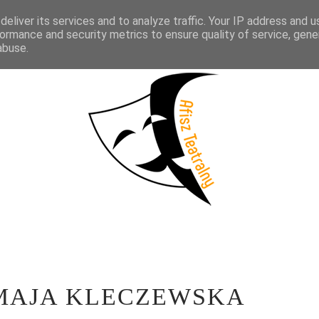
eliver its services and to analyze traffic. Your IP address and 
KTAKLE
WYWIADY
LITERATURA
PRÓBY MEDIALNE
WSP
ormance and security metrics to ensure quality of service, gen
abuse.
 MAJA KLECZEWSKA