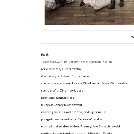
/f
Berek
Teatr Żydowski im. Estery Rachel i Idy Kamińskich
reżyseria: Maja Kleczewska
dramaturgia: Łukasz Chotkowski
scenariusz sceniczny: Łukasz Chotkowski, Maja Kleczewska
scenografia: Zbigniew Libera
kostiumy: Konrad Parol
muzyka: Cezary Duchnowski
choreografia: Kaya Kołodziejczyk (gościnnie)
przygotowanie wokalne: Teresa Wrońska
montaż materiałów wideo: Przemysław Chruścielewski
produkcja, asystentka reżyserki: Michalina Żemła