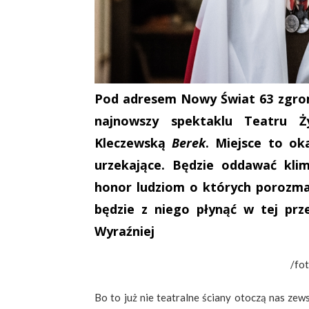
Pod adresem Nowy Świat 63 zgroma
najnowszy spektaklu Teatru Ż
Kleczewską
Berek
. Miejsce to ok
urzekające. Będzie oddawać kli
honor ludziom o których porozma
będzie z niego płynąć w tej prze
Wyraźniej
/fo
Bo to już nie teatralne ściany otoczą nas zew