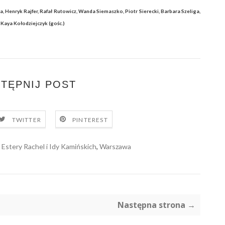
Henryk Rajfer, Rafał Rutowicz, Wanda Siemaszko, Piotr Sierecki, Barbara Szeliga,
Kaya Kołodziejczyk (gośc.)
TĘPNIJ POST
TWITTER
PINTEREST
 Estery Rachel i Idy Kamińskich
,
Warszawa
Następna strona →