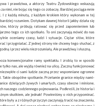
 żywa i prawdziwa, a aktorzy Teatru Żydowskiego wskazują
a nimi, nie bojąc się tego co zobaczę. Bardziej pociąga mnie
ć. I z każdą minutą, z każdym krokiem który wykonam w tej
z bardziej rozumiem. Dotykam dawnej historii jakby działa się
chów, którzy próbują ratować się przed zapomnieniem lub
 jarzmo tego co ich spotkało. To oni zaczynają mówić do nas
lnie oceniamy czasy, ludzi i sytuacje. Ciężar słów, które
 i przygniatać. Z jednej strony nie chcemy tego słuchać, z
odną i przez wielu niezrozumiałą. Ale prawdziwą i słuszną.
oza konwencjonalne ramy spektaklu. I zrobią to w sposób
e tylko nas, ale wyjdą również na ulicę. Zaczną funkcjonować
 niezwykłe ci sami ludzie zaczną przez wspomniane ogromne
. Takie obopólne spotkanie. Przełamie granice między nami-
nice dzielących żywych i umarłych, czasy obecne i minione.
ch naszego codziennego pojmowania. Podkreśli, że historia i
óżnym skutkiem, ale jednak! Powinniśmy o nich przypominać.
tóre były a z różnych przyczyn zaczynają tracić na znaczeniu.
ryfikować. A dać wyraz niechęci wobec tego co niesłuszne i