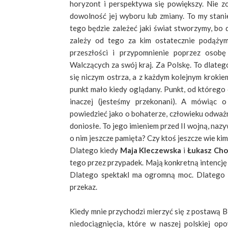
horyzont i perspektywa się powiększy. Nie z
dowolność jej wyboru lub zmiany. To my stani
tego będzie zależeć jaki świat stworzymy, bo 
zależy od tego za kim ostatecznie podąży
przeszłości i przypomnienie poprzez osob
Walczących za swój kraj. Za Polskę. To dlateg
się niczym ostrza, a z każdym kolejnym krokie
punkt mało kiedy oglądany. Punkt, od którego 
inaczej (jesteśmy przekonani). A mówiąc 
powiedzieć jako o bohaterze, człowieku odważn
doniosłe. To jego imieniem przed II wojną, naz
o nim jeszcze pamięta? Czy ktoś jeszcze wie ki
Dlatego kiedy
Maja Kleczewska
i
Łukasz Ch
tego przez przypadek. Mają konkretną intencję i
Dlatego spektakl ma ogromną moc. Dlatego z
przekaz.
Kiedy mnie przychodzi mierzyć się z postawą B
niedociągnięcia, które w naszej polskiej op