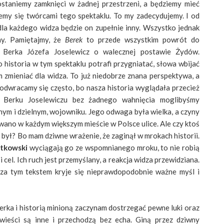
ostaniemy zamknięci w żadnej przestrzeni, a będziemy mieć
emy się twórcami tego spektaklu. To my zadecydujemy. I od
dla każdego widza będzie on zupełnie inny. Wszystko jednak
my. Pamiętajmy, że
Berek
to przede wszystkim powrót do
ę Berka Józefa Joselewicz o walecznej postawie Żydów.
o historia w tym spektaklu potrafi przygniatać, słowa wbijać
m zmieniać dla widza. To już niedobrze znana perspektywa, a
odwracamy się często, bo nasza historia wyglądała przecież
o Berku Joselewiczu bez żadnego wahnięcia moglibyśmy
ym i dzielnym, wojowniku. Jego odwaga była wielka, a czyny
ywano w każdym większym mieście w Polsce ulice. Ale czy ktoś
m był? Bo mam dziwne wrażenie, że zaginął w mrokach historii.
otkowski
wyciągają go ze wspomnianego mroku, to nie robią
 cel. Ich ruch jest przemyślany, a reakcja widza przewidziana.
a tym tekstem kryje się nieprawdopodobnie ważne myśl i
erka i historią minioną zaczynam dostrzegać pewne luki oraz
owieści są inne i przechodzą bez echa. Giną przez dziwny