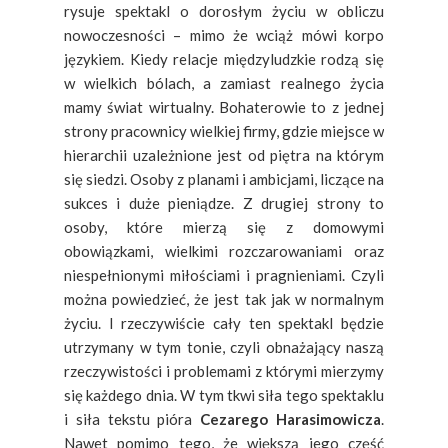
rysuje spektakl o dorosłym życiu w obliczu
nowoczesności – mimo że wciąż mówi korpo
językiem. Kiedy relacje międzyludzkie rodzą się
w wielkich bólach, a zamiast realnego życia
mamy świat wirtualny. Bohaterowie to z jednej
strony pracownicy wielkiej firmy, gdzie miejsce w
hierarchii uzależnione jest od piętra na którym
się siedzi. Osoby z planami i ambicjami, liczące na
sukces i duże pieniądze. Z drugiej strony to
osoby, które mierzą się z domowymi
obowiązkami, wielkimi rozczarowaniami oraz
niespełnionymi miłościami i pragnieniami. Czyli
można powiedzieć, że jest tak jak w normalnym
życiu. I rzeczywiście cały ten spektakl będzie
utrzymany w tym tonie, czyli obnażający naszą
rzeczywistości i problemami z którymi mierzymy
się każdego dnia. W tym tkwi siła tego spektaklu
i siła tekstu pióra
Cezarego Harasimowicza
.
Nawet pomimo tego, że większą jego część