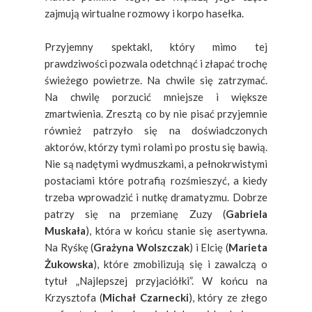
zajmują wirtualne rozmowy i korpo hasełka.
Przyjemny spektakl, który mimo tej
prawdziwości pozwala odetchnąć i złapać trochę
świeżego powietrze. Na chwile się zatrzymać.
Na chwilę porzucić mniejsze i większe
zmartwienia. Zresztą co by nie pisać przyjemnie
również patrzyło się na doświadczonych
aktorów, którzy tymi rolami po prostu się bawią.
Nie są nadętymi wydmuszkami, a pełnokrwistymi
postaciami które potrafią rozśmieszyć, a kiedy
trzeba wprowadzić i nutkę dramatyzmu. Dobrze
patrzy się na przemianę Zuzy (
Gabriela
Muskała
), która w końcu stanie się asertywna.
Na Ryśkę (
Grażyna Wolszczak
) i Elcię (
Marieta
Żukowska
), które zmobilizują się i zawalczą o
tytuł „Najlepszej przyjaciółki”. W końcu na
Krzysztofa (
Michał Czarnecki
), który ze złego