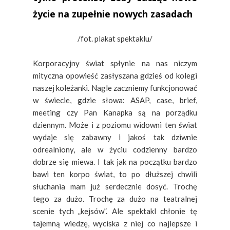
życie na zupełnie nowych zasadach
/fot. plakat spektaklu/
Korporacyjny świat spłynie na nas niczym
mityczna opowieść zasłyszana gdzieś od kolegi
naszej koleżanki. Nagle zaczniemy funkcjonować
w świecie, gdzie słowa: ASAP, case, brief,
meeting czy Pan Kanapka są na porządku
dziennym. Może i z poziomu widowni ten świat
wydaje się zabawny i jakoś tak dziwnie
odrealniony, ale w życiu codzienny bardzo
dobrze się miewa. I tak jak na początku bardzo
bawi ten korpo świat, to po dłuższej chwili
słuchania mam już serdecznie dosyć. Trochę
tego za dużo. Trochę za dużo na teatralnej
scenie tych „kejsów”. Ale spektakl chłonie tę
tajemną wiedzę, wyciska z niej co najlepsze i