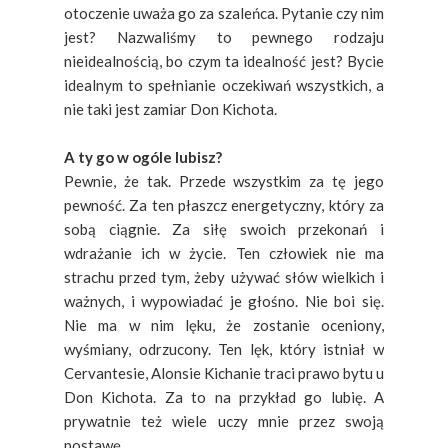
otoczenie uważa go za szaleńca. Pytanie czy nim
jest? Nazwaliśmy to pewnego rodzaju
nieidealnością, bo czym ta idealność jest? Bycie
idealnym to spełnianie oczekiwań wszystkich, a
nie taki jest zamiar Don Kichota.
A ty go w ogóle lubisz?
Pewnie, że tak. Przede wszystkim za tę jego
pewność. Za ten płaszcz energetyczny, który za
sobą ciągnie. Za siłę swoich przekonań i
wdrażanie ich w życie. Ten człowiek nie ma
strachu przed tym, żeby używać słów wielkich i
ważnych, i wypowiadać je głośno. Nie boi się.
Nie ma w nim lęku, że zostanie oceniony,
wyśmiany, odrzucony. Ten lęk, który istniał w
Cervantesie, Alonsie Kichanie traci prawo bytu u
Don Kichota. Za to na przykład go lubię. A
prywatnie też wiele uczy mnie przez swoją
postawę.