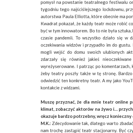
pomysł na powstanie teatralnego festiwalu o
tygodniu tego najściślejszego lockdownu, p
autorstwa Paula Elliotta, które obecnie ma po
Kwadrat pokazał, że każdy teatr może robić co
być w tym innowatorem. Bo to nie była sztuka,
czasie pandemii. To wszystko działo się w d
oczekiwania widzów i przypadło im do gustu. 
mogli wejść do domu swoich ulubionych akt
zdarzały się również jakieś nieoczekiwan
wyreżyserowane. I patrząc po komentarzach, k
żeby teatry poszły także w tę stronę. Bardzo
odwiedzić ten konkretny teatr. A my jako You
kontakcie z widzami.
Muszę przyznać, że dla mnie teatr online p
klimat, zobaczyć aktorów na żywo i… przych
okazuje bardzo potrzebny, wręcz konieczny d
M.K.:
Zdecydowanie tak, dlatego warto zbadać 
nam trochę zastąpić teatr stacjonarny. Być cz