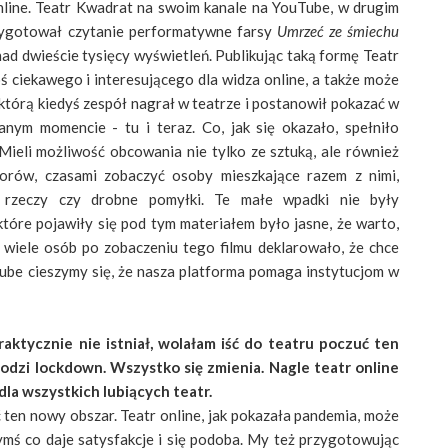
nline. Teatr Kwadrat na swoim kanale na YouTube, w drugim
rzygotował czytanie performatywne farsy
Umrzeć ze śmiechu
nad dwieście tysięcy wyświetleń. Publikując taką formę Teatr
ś ciekawego i interesującego dla widza online, a także może
 którą kiedyś zespół nagrał w teatrze i postanowił pokazać w
anym momencie - tu i teraz. Co, jak się okazało, spełniło
Mieli możliwość obcowania nie tylko ze sztuką, ale również
orów, czasami zobaczyć osoby mieszkające razem z nimi,
e rzeczy czy drobne pomyłki. Te małe wpadki nie były
tóre pojawiły się pod tym materiałem było jasne, że warto,
 wiele osób po zobaczeniu tego filmu deklarowało, że chce
Tube cieszymy się, że nasza platforma pomaga instytucjom w
raktycznie nie istniał, wolałam iść do teatru poczuć ten
odzi lockdown. Wszystko się zmienia. Nagle teatr online
la wszystkich lubiących teatr.
ten nowy obszar. Teatr online, jak pokazała pandemia, może
ymś co daje satysfakcje i się podoba. My też przygotowując