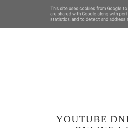
STRONA GŁÓWNA
This site uses cookies from Google to d
WOKÓŁ TEATRU
SPE
are shared with Google along with perf
statistics, and to detect and address 
YOUTUBE DNI