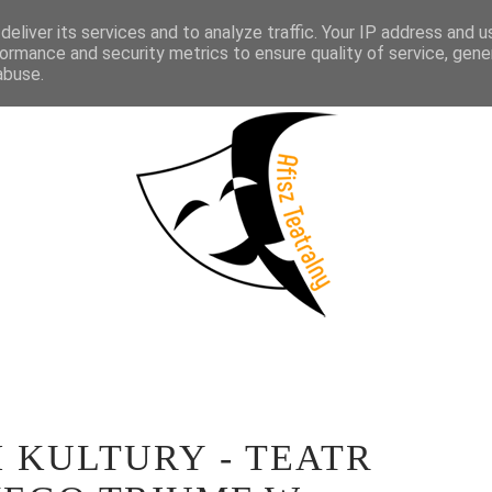
eliver its services and to analyze traffic. Your IP address and 
KTAKLE
WYWIADY
LITERATURA
PRÓBY MEDIALNE
WSP
ormance and security metrics to ensure quality of service, gen
abuse.
 KULTURY - TEATR