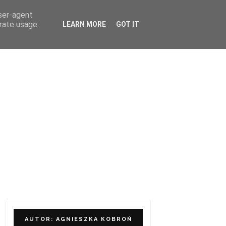
user-agent
ÓŁPRACA I KONTAKT
erate usage
LEARN MORE
GOT IT
AUTOR: AGNIESZKA KOBROŃ