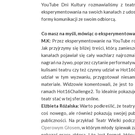
YouTube Dni Kultury rozmawialiśmy z teatr
eksperymentowania na swoich kanałach z udostę
formy komunikacji ze swoim odbiorcą.
Co masz na myśli, mówiąc o eksperymentowa
M.K:
Przez eksperymentowanie na YouTube ro
Jak przyjrzymy się bliżej treści, którą zamie
kanałach pojawiał się cały wachlarz najrozma
nagrań na żywo, poprzez czytanie performatywn
kulisami teatru czy też czynny udział w Hot16C
udział w tym wyzwaniu, przygotował niesamo
materiale. Widzowie komentowali, że jest to d
ramach Hot16Challenge2. To idealnie pokazuje,
teatr stać w tej sferze online.
Elżbieta Różalska:
Warto podkreślić, że teatry
coś nowego, ale również pokazują swojej pub
publiczności. Na przykład Teatr Wielki pod
Operowym Głosem
, w którym młody śpiewak za
pokazać pracę aktora. I to jest format, któ