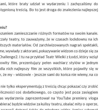
ami, które brały udział w wydarzeniu i zachęcaliśmy do
pnioną treścią. Bo to jest droga do znalezienia najlepszej
niu?
zumiem zamieszczanie różnych formatów na swoim kanale.
szczały teatry, to zauważymy, że w czasach lockdownu na ich
itszych materiałów. Od zarchiwizowanych nagrań spektakli,
e, wywiady z aktorami, pokazywanie widzom co dzieje się za
hallenge2. I tu na przykład Teatr Wielki z Łodzi, który wziął
wity film, prezentujący pełen wachlarz stylów w jednym
la nich najlepszy film ze wszystkich, które pojawiły się w
 że my - widzowie - jeszcze sami do końca nie wiemy, na co
 nie tylko eksperymentują z treścią chcąc pokazać czy zrobić
liczności coś dodatkowego, co często jest poza zasięgiem
czas wydarzenia zaprezentował na YouTube premierę vloga
bierać będzie widzów za kulisy teatru, obalać mity o operze,
ry pozwoli dotrzeć także do młodego widza, łamiąc schemat