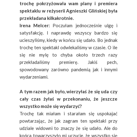
trochę pokrzyżowała wam plany i premiera
spektaklu w reżyserii Agnieszki Glińskiej była
przekładana kilkakrotnie.
Irena Melcer:
Poczułam jednocześnie ulgę i
satysfakcję. I naprawdę wszyscy bardzo się
ucieszyliśmy, kiedy w końcu się udało. Bo jednak
trochę ten spektakl odwlekaliśmy w czasie. O ile
się nie mylę to chyba około trzech razy
przekładaliśmy premierę. Jakiś pech,
spowodowany zarówno pandemią jak i innymi
wydarzeniami.
A tym razem jak było, wierzyłaś że się uda czy
cały czas żyłaś w przekonaniu, że jeszcze
wszystko może się wydarzyć?
Trochę tak miałam i starałam się uspokajać
powtarzając, że jak zagram ten spektakl przy
udziale widowni to znaczy że się udało. Ale do
końca towarzyszyło mi uczucie, że wszystko się