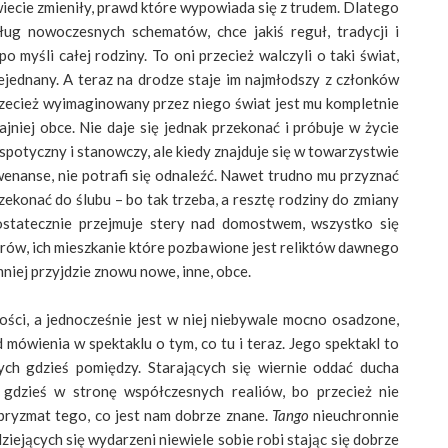
wiecie zmieniły, prawd które wypowiada się z trudem. Dlatego
ług nowoczesnych schematów, chce jakiś reguł, tradycji i
o myśli całej rodziny. To oni przecież walczyli o taki świat,
ejednany. A teraz na drodze staje im najmłodszy z członków
Przecież wyimaginowany przez niego świat jest mu kompletnie
jniej obce. Nie daje się jednak przekonać i próbuje w życie
espotyczny i stanowczy, ale kiedy znajduje się w towarzystwie
nwenanse, nie potrafi się odnaleźć. Nawet trudno mu przyznać
przekonać do ślubu – bo tak trzeba, a resztę rodziny do zmiany
statecznie przejmuje stery nad domostwem, wszystko się
rów, ich mieszkanie które pozbawione jest reliktów dawnego
mniej przyjdzie znowu nowe, inne, obce.
ści, a jednocześnie jest w niej niebywale mocno osadzone,
 mówienia w spektaklu o tym, co tu i teraz. Jego spektakl to
ch gdzieś pomiędzy. Starających się wiernie oddać ducha
 gdzieś w stronę współczesnych realiów, bo przecież nie
z pryzmat tego, co jest nam dobrze znane.
Tango
nieuchronnie
ziejących się wydarzeni niewiele sobie robi stając się dobrze