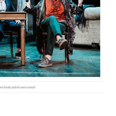
om/teatr.polski.warszawa
/