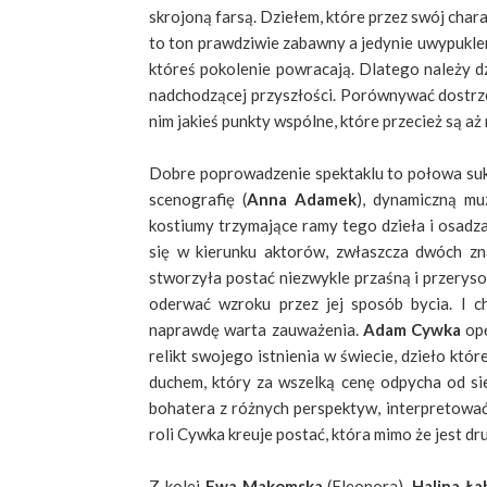
skrojoną farsą. Dziełem, które przez swój char
to ton prawdziwie zabawny a jedynie uwypuklen
któreś pokolenie powracają. Dlatego należy dz
nadchodzącej przyszłości. Porównywać dostrze
nim jakieś punkty wspólne, które przecież są a
Dobre poprowadzenie spektaklu to połowa suk
scenografię (
Anna Adamek
)
, dynamiczną mu
kostiumy trzymające ramy tego dzieła i osadza
się w kierunku aktorów, zwłaszcza dwóch zna
stworzyła postać niezwykle przaśną i przeryso
oderwać wzroku przez jej sposób bycia. I ch
naprawdę warta zauważenia.
Adam Cywka
opę
relikt swojego istnienia w świecie, dzieło kt
duchem, który za wszelką cenę odpycha od si
bohatera z różnych perspektyw, interpretować 
roli Cywka kreuje postać, która mimo że jest d
Z kolei
Ewa Makomska
(Eleonora),
Halina Ła