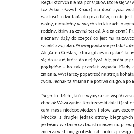
Reguł których nie ma, porządków które się w ś
też Artur (
Paweł Krucz
) ma dość życia wed
wartości, odwołania do przodków, co nie jest p
wolny, niezależny w swych strukturach, nieprz
rodziny, który za czymś tęskni. Ale za czym? 
nieznany, dąży do czegoś co jest mu najzwycza
wcielić swój plan. W swej postawie jest dość d
Ali (
Anna Cieślak
), która gdzieś ma jakieś ko
się do uczuć, które do niej żywi. Alę, próbuje 
poglądów – bo tak przecież wypada. Kiedy o
zmienia. Wystarczy popatrzeć na stroje bohate
życia. Jednak ta zmiana nie potrwa długo, a po 
Tango
to dzieło, które wymyka się współczesno
chociaż Wawrzyniec Kostrzewski daleki jest od
cała masa niedopowiedzeń i słów zawieszony
Mrożka, z drugiej jednak strony biegnących
jesteśmy w stanie czytać ich inaczej niż prze
zmierza w stronę groteski i absurdu, z powagi d