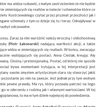
akter ma widza rozbawić, z małym zastrzeżeniem że nie będzie
ie zmieniających się realiów w świecie i schematów które co
ieło Kostrzewskiego czytać przez pryzmat przeszłości jak i
gane schematy z tym co dzieje się tu i teraz. Odnajdywać w
ż nazbyt odczuwalne.
cesu. Zaraz za nim wyróżnić należy mroczną i oldschoolową
zykę (
Piotr Łabonarski
) nadającą wartkości akcji, a także
jące widza w zmieniających się realiach. W końcu, zwracając
cznie wybijających się postaci. Anna Cieślak, kreując Alę
waną. Głośną i pretensjonalną. Postać, od której nie sposób
ociaż bywa momentami irytująca, w tej interpretacji jest
tany swoim zmysłem artystycznym stara się stworzyć jakiś
óre pozostanie po nim na zawsze. Jest jednak przy tym wolnym
ebie pewne prawdy. Ma rys, który pozwala patrzeć na tego
go w zderzeniu z rodziną jak i własnymi wartościami. W tej
rugoplanowa, to ma w tym dziele najwięcej do powiedzenia.
bonarska
(Eugenia),
Jerzy Schejbal
(Eugeniusz) czy
Marcin