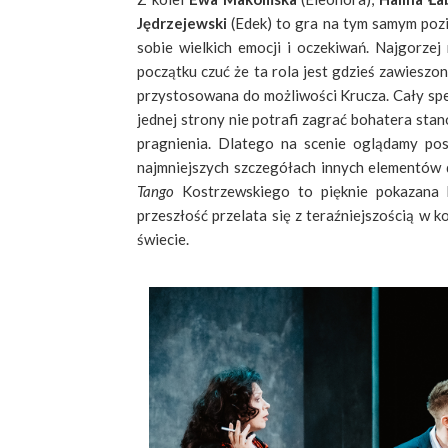
Jędrzejewski
(Edek) to gra na tym samym pozi
sobie wielkich emocji i oczekiwań. Najgorze
początku czuć że ta rola jest gdzieś zawieszo
przystosowana do możliwości Krucza. Cały spekt
jednej strony nie potrafi zagrać bohatera sta
pragnienia. Dlatego na scenie oglądamy po
najmniejszych szczegółach innych elementów d
Tango
Kostrzewskiego to pięknie pokazana h
przeszłość przelata się z teraźniejszością w 
świecie.