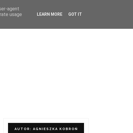
user-agent
ÓŁPRACA I KONTAKT
erate usage
LEARN MORE
GOT IT
AUTOR: AGNIESZKA KOBROŃ