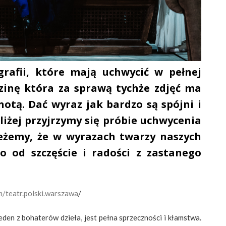
grafii, które mają uchwycić w pełnej
zinę która za sprawą tychże zdjęć ma
notą. Dać wyraz jak bardzo są spójni i
bliżej przyjrzymy się próbie uchwycenia
eżemy, że w wyrazach twarzy naszych
o od szczęście i radości z zastanego
m/teatr.polski.warszawa
/
jeden z bohaterów dzieła, jest pełna sprzeczności i kłamstwa.