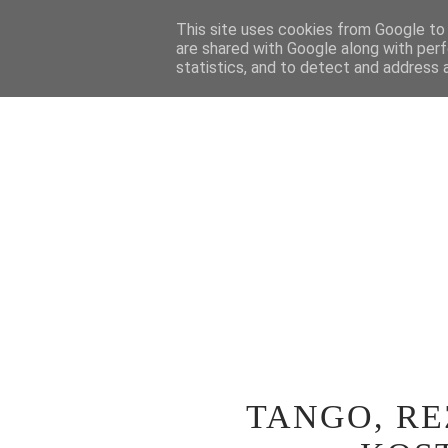
STRONA GŁÓWNA
This site uses cookies from Google to d
WOKÓŁ TEATRU
SPE
are shared with Google along with perf
statistics, and to detect and address 
TANGO, RE