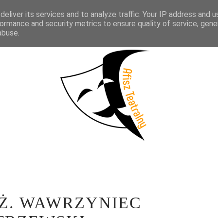
eliver its services and to analyze traffic. Your IP address and 
KTAKLE
WYWIADY
LITERATURA
PRÓBY MEDIALNE
WSP
ormance and security metrics to ensure quality of service, gen
abuse.
Ż. WAWRZYNIEC