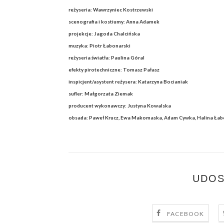
reżyseria: Wawrzyniec Kostrzewski
scenografia i kostiumy: Anna Adamek
projekcje: Jagoda Chalcińska
muzyka: Piotr Łabonarski
reżyseria światła: Paulina Góral
efekty pirotechniczne: Tomasz Pałasz
inspicjent/asystent reżysera: Katarzyna Bocianiak
sufler: Małgorzata Ziemak
producent wykonawczy: Justyna Kowalska
obsada: Paweł Krucz, Ewa Makomaska, Adam Cywka, Halina Łabona
UDOS
FACEBOOK