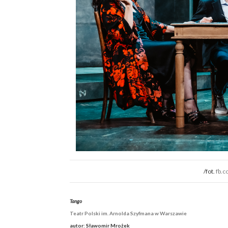
/fot.
fb.c
Tango
Teatr Polski
im. Arnolda Szyfmana w Warszawie
autor: Sławomir Mrożek