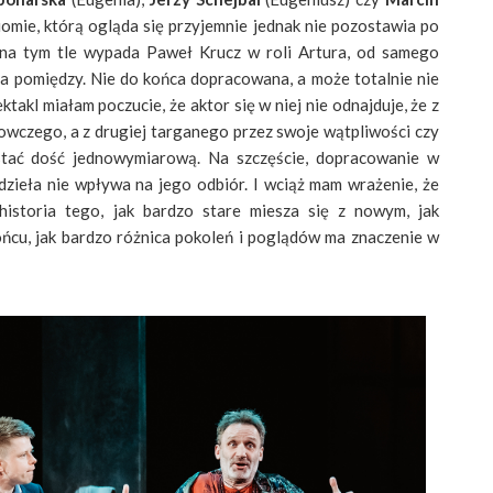
omie, którą ogląda się przyjemnie jednak nie pozostawia po
j na tym tle wypada Paweł Krucz w roli Artura, od samego
na pomiędzy. Nie do końca dopracowana, a może totalnie nie
akl miałam poczucie, że aktor się w niej nie odnajduje, że z
nowczego, a z drugiej targanego przez swoje wątpliwości czy
stać dość jednowymiarową. Na szczęście, dopracowanie w
zieła nie wpływa na jego odbiór. I wciąż mam wrażenie, że
istoria tego, jak bardzo stare miesza się z nowym, jak
końcu, jak bardzo różnica pokoleń i poglądów ma znaczenie w