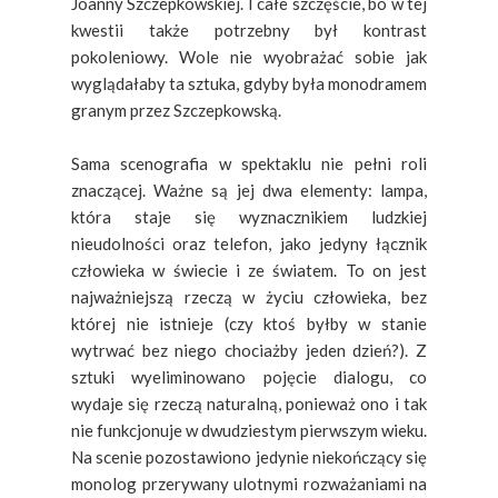
Joanny Szczepkowskiej. I całe szczęście, bo w tej
kwestii także potrzebny był kontrast
pokoleniowy. Wole nie wyobrażać sobie jak
wyglądałaby ta sztuka, gdyby była monodramem
granym przez Szczepkowską.
Sama scenografia w spektaklu nie pełni roli
znaczącej. Ważne są jej dwa elementy: lampa,
która staje się wyznacznikiem ludzkiej
nieudolności oraz telefon, jako jedyny łącznik
człowieka w świecie i ze światem. To on jest
najważniejszą rzeczą w życiu człowieka, bez
której nie istnieje (czy ktoś byłby w stanie
wytrwać bez niego chociażby jeden dzień?).
Z
sztuki wyeliminowano pojęcie dialogu, co
wydaje się rzeczą naturalną, ponieważ ono i tak
nie funkcjonuje w dwudziestym pierwszym wieku.
Na scenie pozostawiono jedynie niekończący się
monolog przerywany ulotnymi rozważaniami na