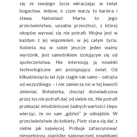
się ze swojego życia wkraczając w świat
bogactwa. Jedyne, o czym marzy to kariera i
sława. Natomiast Marta to jego
przeciwieństwo, uosabia przeszłość, z której
okopów wyrwać się nie potrafi. Wojna jest w
każdym z jej wspomnień, w jej całym życiu.
Kobieta ma w sobie jeszcze jeden ważny
wyróżnik, jest samotnikiem izolującym się od
społeczeństwa. Nie interesują ją nowinki
technologiczne ani postępujący świat. Od
kilkudziesięciu lat żyje ciągle tak samo – odcięta
od wszystkiego – i nie zamierza nic w tej kwestii
zmieniać. Bohaterka, chociaż doświadczona
przez los nie potrafi dać od siebie nic. Nie potrafi
przekazać młodzieńcowi żadnych wartości ślepo
wierząc, że on sam „gdzieś” je odnajdzie. W
przeciwieństwie do kobiety, Piotr stara się dać z
siebie jak najwięcej. Próbuje zafascynować
niespełnioną pianistkę najnowszymi nowinkami