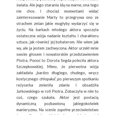
świata. Ale jego starania idą na marne, ona tego
nie chce. I chociaż momentami widać
zainteresowanie Marty to przegrywa ono ze
strachem zmian jakie mogłyby wydarzyć się w
życiu. Na barkach młodego aktora spoczęła
ostateczna wizja nadanie kształtu i charakteru
sztuce, jak również jej bohaterom. Nie wiem jak
wy, ale ja jestem zachwycona. Aktor urzekł mnie
swoim głosem i nowatorskim przedstawieniem
Piotra. Ponoć to Dorota Segda poleciła aktora
Szczepkowskiej. Mimo, że pierwotna wizja
zakładała „bardzo długiego, chudego, wręcz
kostycznego chłopaka”, po pierwszym spotkaniu
reżyserka zmieniła zdanie i obsadziła
Jurkowskiego w roli Piotra. Zobaczyła w nim to
coś, czego szukała. Aktor jest postacią
dynamiczną pozbawioną jakiegokolwiek
manieryzmu. Na scenie zupełne przeciwieństwo