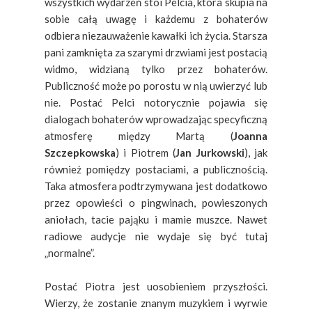
wszystkich wydarzeń stoi Pelcia, która skupia na
sobie całą uwagę i każdemu z bohaterów
odbiera niezauważenie kawałki ich życia. Starsza
pani zamknięta za szarymi drzwiami jest postacią
widmo, widzianą tylko przez bohaterów.
Publiczność może po porostu w nią uwierzyć lub
nie. Postać Pelci notorycznie pojawia się
dialogach bohaterów wprowadzając specyficzną
atmosferę między Martą (
Joanna
Szczepkowska
) i Piotrem (
Jan Jurkowski
), jak
również pomiędzy postaciami, a publicznością.
Taka atmosfera podtrzymywana jest dodatkowo
przez opowieści o pingwinach, powieszonych
aniołach, tacie pająku i mamie muszce. Nawet
radiowe audycje nie wydaje się być tutaj
„normalne”.
Postać Piotra jest uosobieniem przyszłości.
Wierzy, że zostanie znanym muzykiem i wyrwie