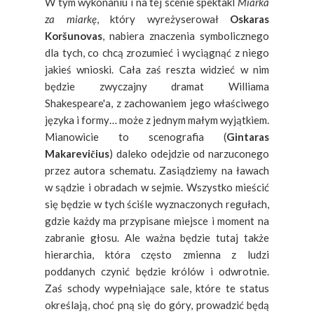
W tym wykonaniu i na tej scenie spektakl
Miarka
za miarkę
, który wyreżyserował
Oskaras
Koršunovas
, nabiera znaczenia symbolicznego
dla tych, co chcą zrozumieć i wyciągnąć z niego
jakieś wnioski. Cała zaś reszta widzieć w nim
będzie zwyczajny dramat Williama
Shakespeare'a, z zachowaniem jego właściwego
języka i formy… może z jednym małym wyjątkiem.
Mianowicie to scenografia (
Gintaras
Makarevičius
) daleko odejdzie od narzuconego
przez autora schematu. Zasiądziemy na ławach
w sądzie i obradach w sejmie. Wszystko mieścić
się będzie w tych ściśle wyznaczonych regułach,
gdzie każdy ma przypisane miejsce i moment na
zabranie głosu. Ale ważna będzie tutaj także
hierarchia, która często zmienna z ludzi
poddanych czynić będzie królów i odwrotnie.
Zaś schody wypełniające sale, które te status
określają, choć pną się do góry, prowadzić będą