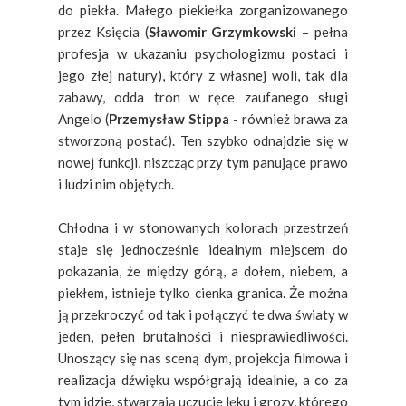
do piekła. Małego piekiełka zorganizowanego
przez Księcia (
Sławomir Grzymkowski
– pełna
profesja w ukazaniu psychologizmu postaci i
jego złej natury), który z własnej woli, tak dla
zabawy, odda tron w ręce zaufanego sługi
Angelo (
Przemysław Stippa
- również brawa za
stworzoną postać). Ten szybko odnajdzie się w
nowej funkcji, niszcząc przy tym panujące prawo
i ludzi nim objętych.
Chłodna i w stonowanych kolorach przestrzeń
staje się jednocześnie idealnym miejscem do
pokazania, że między górą, a dołem, niebem, a
piekłem, istnieje tylko cienka granica. Że można
ją przekroczyć od tak i połączyć te dwa światy w
jeden, pełen brutalności i niesprawiedliwości.
Unoszący się nas sceną dym, projekcja filmowa i
realizacja dźwięku współgrają idealnie, a co za
tym idzie, stwarzają uczucie lęku i grozy, którego