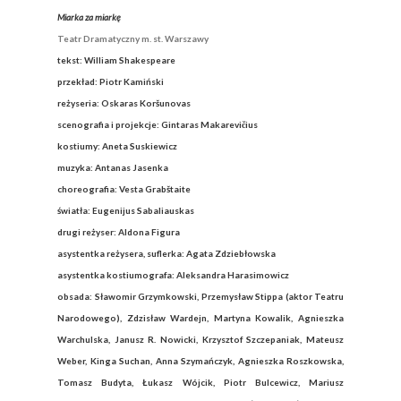
Miarka za miarkę
Teatr Dramatyczny m. st. Warszawy
tekst: William Shakespeare
przekład: Piotr Kamiński
reżyseria: Oskaras Koršunovas
scenografia i projekcje: Gintaras Makarevičius
kostiumy: Aneta Suskiewicz
muzyka: Antanas Jasenka
choreografia: Vesta Grabštaite
światła: Eugenijus Sabaliauskas
drugi reżyser: Aldona Figura
asystentka reżysera, suflerka: Agata Zdziebłowska
asystentka kostiumografa: Aleksandra Harasimowicz
obsada: Sławomir Grzymkowski, Przemysław Stippa (aktor Teatru
Narodowego), Zdzisław Wardejn, Martyna Kowalik, Agnieszka
Warchulska, Janusz R. Nowicki, Krzysztof Szczepaniak, Mateusz
Weber, Kinga Suchan, Anna Szymańczyk, Agnieszka Roszkowska,
Tomasz Budyta, Łukasz Wójcik, Piotr Bulcewicz, Mariusz