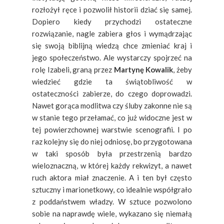
rozłożył ręce i pozwolił historii dziać się samej.
Dopiero kiedy przychodzi ostateczne
rozwiązanie, nagle zabiera głos i wymądrzając
się swoją biblijną wiedzą chce zmieniać kraj i
jego społeczeństwo. Ale wystarczy spojrzeć na
rolę Izabeli, graną przez
Martynę Kowalik
, żeby
wiedzieć gdzie ta świątobliwość w
ostateczności zabierze, do czego doprowadzi.
Nawet gorąca modlitwa czy śluby zakonne nie są
w stanie tego przełamać, co już widoczne jest w
tej powierzchownej warstwie scenografii. I po
raz kolejny się do niej odniosę, bo przygotowana
w taki sposób była przestrzenią bardzo
wieloznaczną, w której każdy rekwizyt, a nawet
ruch aktora miał znaczenie. A i ten był często
sztuczny i marionetkowy, co idealnie współgrało
z poddaństwem władzy. W sztuce pozwolono
sobie na naprawdę wiele, wykazano się niemałą