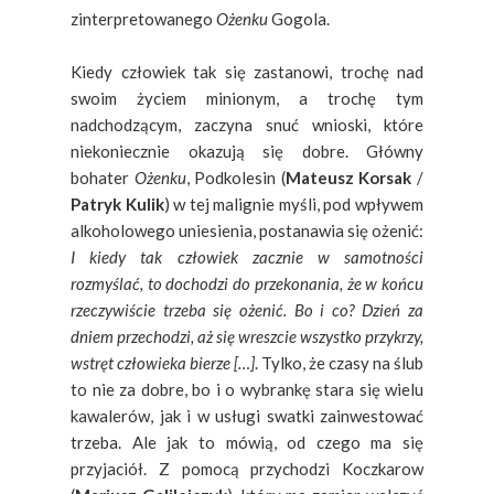
zinterpretowanego
Ożenku
Gogola.
Kiedy człowiek tak się zastanowi, trochę nad
swoim życiem minionym, a trochę tym
nadchodzącym, zaczyna snuć wnioski, które
niekoniecznie okazują się dobre. Główny
bohater
Ożenku
, Podkolesin (
Mateusz Korsak
/
Patryk Kulik
) w tej malignie myśli, pod wpływem
alkoholowego uniesienia, postanawia się ożenić:
I kiedy tak człowiek zacznie w samotności
rozmyślać, to dochodzi do przekonania, że w końcu
rzeczywiście trzeba się ożenić. Bo i co? Dzień za
dniem przechodzi, aż się wreszcie wszystko przykrzy,
wstręt człowieka bierze […]
. Tylko, że czasy na ślub
to nie za dobre, bo i o wybrankę stara się wielu
kawalerów, jak i w usługi swatki zainwestować
trzeba. Ale jak to mówią, od czego ma się
przyjaciół. Z pomocą przychodzi Koczkarow