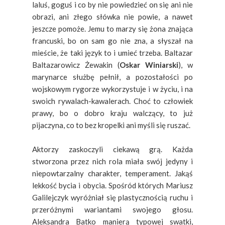
laluś, goguś i co by nie powiedzieć on się ani nie
obrazi, ani złego słówka nie powie, a nawet
jeszcze pomoże. Jemu to marzy się żona znająca
francuski, bo on sam go nie zna, a słyszał na
mieście, że taki język to i umieć trzeba. Baltazar
Baltazarowicz Żewakin (
Oskar Winiarski
), w
marynarce służbę pełnił, a pozostałości po
wojskowym rygorze wykorzystuje i w życiu, i na
swoich rywalach-kawalerach. Choć to człowiek
prawy, bo o dobro kraju walczący, to już
pijaczyna, co to bez kropelki ani myśli się ruszać.
Aktorzy zaskoczyli ciekawą grą. Każda
stworzona przez nich rola miała swój jedyny i
niepowtarzalny charakter, temperament. Jakąś
lekkość bycia i obycia. Spośród których Mariusz
Galilejczyk wyróżniał się plastycznością ruchu i
przeróżnymi wariantami swojego głosu.
Aleksandra Batko manierą typowej swatki,