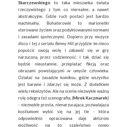
Skarczewskiego
to taka mieszanka świata
rzeczywistego z tym co nierealne, a nawet
abstrakcyjne. Gdzie ruch postaci jest bardzo
machinalny. Bohaterowie to marionetki
sterowane życiem oraz podyktowanymi normami
i zasadami społecznymi. Dopiero przy muzyce
disco i tej z serialu
Benny Hill
przyjdzie im nieco
popuścić swoją wolę i zabawić się w grę
narzuconą przez codzienność. I tak dziać się
będzie nieustannie, przeplatać fikcją oraz
obrazami powstającymi w umyśle człowieka.
Działać na zasadzie komiksu, gdzie wszystko
jest barwne i zdarzyć się może. Z dodatkiem
wielu rekwizytów. Ale na scenie niezwykle ważną
rolę odegra też scenografia, (
Mirek Kaczmarek
)
-
niezwykle prosta, nienarzucająca, pozwalająca
kostiumom wybić się na jej tle -
która
odpowiednio opracowana daje aktorom
możliwość na to szaleństwo nowo