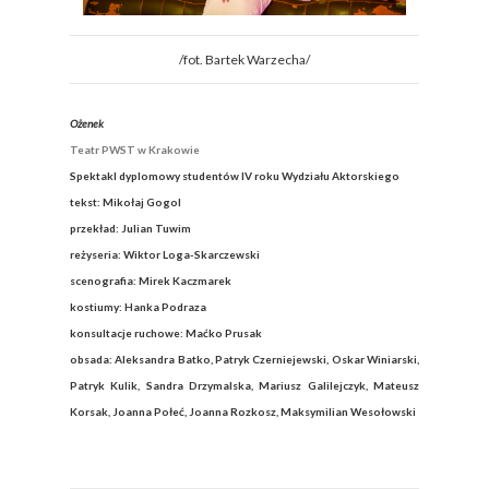
/fot. Bartek Warzecha/
Ożenek
Teatr PWST w Krakowie
Spektakl dyplomowy studentów IV roku Wydziału Aktorskiego
tekst: Mikołaj Gogol
przekład: Julian Tuwim
reżyseria: Wiktor Loga-Skarczewski
scenografia: Mirek Kaczmarek
kostiumy: Hanka Podraza
konsultacje ruchowe: Maćko Prusak
obsada: Aleksandra Batko, Patryk Czerniejewski, Oskar Winiarski,
Patryk Kulik, Sandra Drzymalska, Mariusz Galilejczyk, Mateusz
Korsak, Joanna Połeć, Joanna Rozkosz, Maksymilian Wesołowski