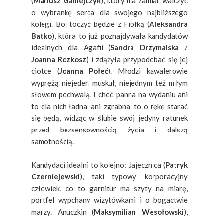
(
Mariusz Galilejczyk
), który ma zamiar walczyć
o wybrankę serca dla swojego najbliższego
kolegi. Bój toczyć będzie z Fiołką (
Aleksandra
Batko
), która to już poznajdywała kandydatów
idealnych dla Agafii (
Sandra Drzymalska
/
Joanna Rozkosz
) i zdążyła przypodobać się jej
ciotce (
Joanna Połeć
). Młodzi kawalerowie
wyprężą niejeden muskuł, niejednym też miłym
słowem pochwalą. I choć panna na wydaniu ani
to dla nich ładna, ani zgrabna, to o rękę starać
się będą, widząc w ślubie swój jedyny ratunek
przed bezsensownością życia i dalszą
samotnością.
Kandydaci idealni to kolejno: Jajecznica (
Patryk
Czerniejewski
), taki typowy korporacyjny
człowiek, co to garnitur ma szyty na miarę,
portfel wypchany wizytówkami i o bogactwie
marzy. Anuczkin (
Maksymilian Wesołowski
),