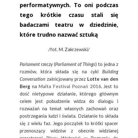
performatywnych. To oni podczas
tego krótkie czasu stali się
badaczami teatru w dziedzinie,
które trudno nazwać sztuką
/fot. M. Zakrzewski/
Parlament rzeczy
(
Parliament of Things
) to jedna z
rozmów, która składa się na cykl
Building
Conversation
zainicjowany przez
Lotte van den
Berg
na
Malta Festival Poznań 2016
. Jest to
dość nietypowe działanie, którego głównym
celem jest pobudzenie widza do dialogu i
rozważań na temat własnych zachowań oraz
postrzegania ludzi i świata. Działanie to składa
się z wielu faz. Jego początek to krótki spacer
przenoszący widzów z obecnie widzianej
przestrzeni Placu Wolności w Poznaniu do