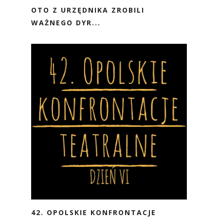
OTO Z URZĘDNIKA ZROBILI
WAŻNEGO DYR...
42. OPOLSKIE KONFRONTACJE