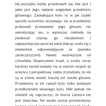
Na początku każdy przedstawił się, kim jest i
jakie jest jego zadanie względem przedmiotu
głównego. Zaskakujące było to w jak szybki
sposób uczestnicy wczuwając się w przedmioty
próbowali przemawiać jego głosem, nie
umniejszając mu, a wynosząc niekiedy na
piedestał czyniąc go niezależnym i
najważniejszym spośród wielu (tak np. stało się z
elementem odpowiadającym za zjawisko
zanieczyszczeń). Nawet ważniejszym od
człowieka. Eksperyment trwał, a osoby coraz
bardziej zacietrzewiały się w swoich racjach aż
w końcu z perspektywy siebie zrozumiały, że nie
są w stanie mówić inaczej niż swoim głosem.
Przedmioty w ich rękach były tylko kolejnym
przedłużeniem własnego bytu. Nikt jednak nie
ośmielił się zaprzeczyć, że teoria Latoura nie
jest właściwa. Ten model został potwierdzony
jeszcze przed rozpoczęciem konwersacji, kiedy