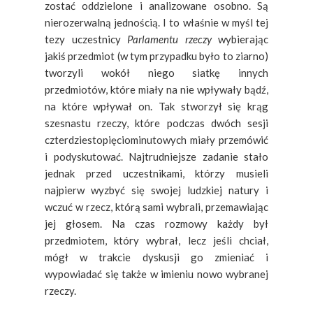
zostać oddzielone i analizowane osobno. Są
nierozerwalną jednością. I to właśnie w myśl tej
tezy uczestnicy
Parlamentu rzeczy
wybierając
jakiś przedmiot (w tym przypadku było to ziarno)
tworzyli wokół niego siatkę innych
przedmiotów, które miały na nie wpływały bądź,
na które wpływał on. Tak stworzył się krąg
szesnastu rzeczy, które podczas dwóch sesji
czterdziestopięciominutowych miały przemówić
i podyskutować. Najtrudniejsze zadanie stało
jednak przed uczestnikami, którzy musieli
najpierw wyzbyć się swojej ludzkiej natury i
wczuć w rzecz, którą sami wybrali, przemawiając
jej głosem. Na czas rozmowy każdy był
przedmiotem, który wybrał, lecz jeśli chciał,
mógł w trakcie dyskusji go zmieniać i
wypowiadać się także w imieniu nowo wybranej
rzeczy.