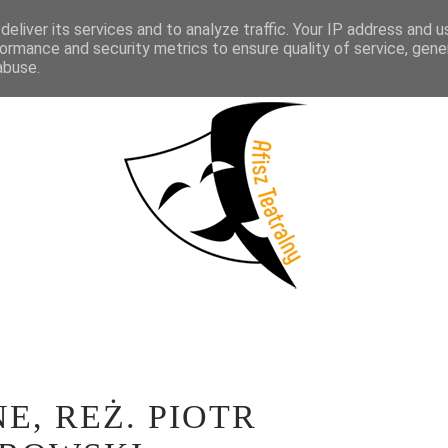
eliver its services and to analyze traffic. Your IP address and 
KTAKLE
WYWIADY
LITERATURA
PRÓBY MEDIALNE
WSP
ormance and security metrics to ensure quality of service, gen
abuse.
E, REŻ. PIOTR