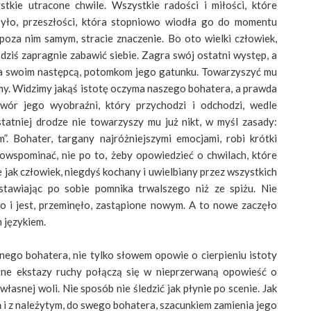
tkie utracone chwile. Wszystkie radości i miłości, które
było, przeszłości, która stopniowo wiodła go do momentu
poza nim samym, stracie znaczenie. Bo oto wielki człowiek,
 dziś zapragnie zabawić siebie. Zagra swój ostatni występ, a
sca swoim następcą, potomkom jego gatunku. Towarzyszyć mu
zimy. Widzimy jakąś istotę oczyma naszego bohatera, a prawda
ytwór jego wyobraźni, który przychodzi i odchodzi, wedle
tatniej drodze nie towarzyszy mu już nikt, w myśl zasady:
m”. Bohater, targany najróżniejszymi emocjami, robi krótki
powspominać, nie po to, żeby opowiedzieć o chwilach, które
e jak człowiek, niegdyś kochany i uwielbiany przez wszystkich
tawiając po sobie pomnika trwalszego niż ze spiżu. Nie
ło i jest, przeminęło, zastąpione nowym. A to nowe zaczęło
 językiem.
wnego bohatera, nie tylko słowem opowie o cierpieniu istoty
pełne ekstazy ruchy połączą się w nieprzerwaną opowieść o
własnej woli. Nie sposób nie śledzić jak płynie po scenie. Jak
 i z należytym, do swego bohatera, szacunkiem zamienia jego