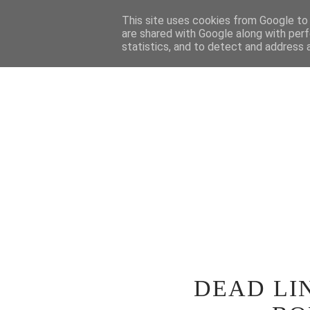
STRONA GŁÓWNA
This site uses cookies from Google to d
WOKÓŁ TEATRU
SPE
are shared with Google along with perf
statistics, and to detect and address 
DEAD LIN