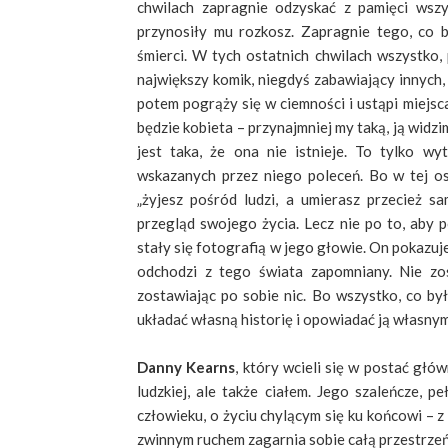
chwilach zapragnie odzyskać z pamięci wszys
przynosiły mu rozkosz. Zapragnie tego, co 
śmierci. W tych ostatnich chwilach wszystko, 
największy komik, niegdyś zabawiający innych,
potem pogrąży się w ciemności i ustąpi miej
będzie kobieta – przynajmniej my taką, ją wid
jest taka, że ona nie istnieje. To tylko w
wskazanych przez niego poleceń. Bo w tej os
„żyjesz pośród ludzi, a umierasz przecież sa
przegląd swojego życia. Lecz nie po to, aby 
stały się fotografią w jego głowie. On pokazuj
odchodzi z tego świata zapomniany. Nie zos
zostawiając po sobie nic. Bo wszystko, co by
układać własną historię i opowiadać ją własnym
Danny Kearns
, który wcieli się w postać głó
ludzkiej, ale także ciałem. Jego szaleńcze, 
człowieku, o życiu chylącym się ku końcowi – z 
zwinnym ruchem zagarnia sobie całą przestrzeń