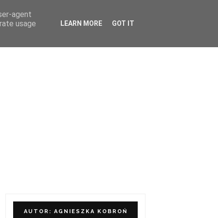
user-agent
ÓŁPRACA I KONTAKT
erate usage
LEARN MORE
GOT IT
AUTOR: AGNIESZKA KOBROŃ