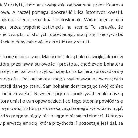
ė Muralytė
, choć gra wyłącznie odtwarzane przez Kearnsa
łowa. A raczej pomaga dookreślić kilka istotnych kwestii,
ójka na scenie uzupełnia się doskonale. Widać między nimi
cą przez wspólne zetknięcia na scenie. To sprawia, że
czne związki, o których opowiadają, stają się rzeczywiste.
ż wiele, żeby całkowicie określić ramy sztuki.
w stronę minimalizmu. Mamy dość dużą (jak na dwójkę aktorów
którą przemawia surowość i prostota, choć życie bohatera
erotyczne, barwna i szybko napędzona kariera sprowadza się
cenografii. Do automatycznego wykonywania zwierzęcych
ptacji danego stanu. Sam bohater dostrzegając swój koniec
 neoczłowieku. Reżyser sprytnie poukrywał znaki naszej
aktora umiał o tym opowiedzieć. I do tego stopnia powiódł się
o wymowną historią człowieka zagubionego we własnym „ja”.
rdzo pragnąc nigdy nie osiągnie nieśmiertelności. Dlatego
w pierwszą emocją, która przychodzi i pozostaje jest żal, za