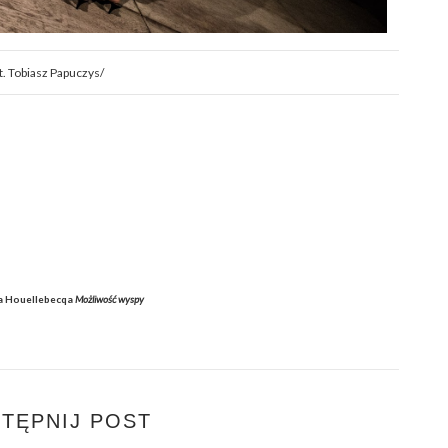
t. Tobiasz Papuczys/
la Houellebecqa
Możliwość wyspy
TĘPNIJ POST