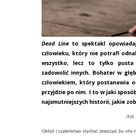
Dead Line
to spektakl opowiadaj
człowieku, który nie potrafi odn
wszystko, lecz to tylko pusta
zadowolić innych. Bohater w głęb
człowiekiem, który postanawia o
przyjdzie po nim. I to w jaki spos
najsmutniejszych historii, jakie z
/fot.
Obłęd i szaleństwo słychać zewsząd, bo oto na