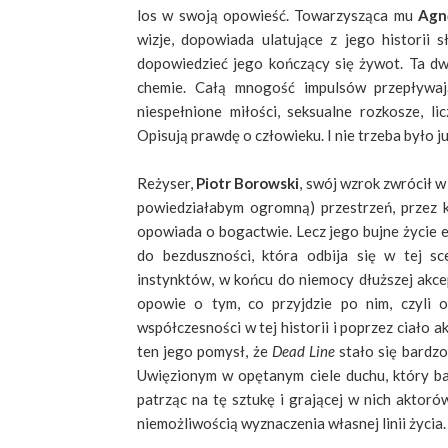
los w swoją opowieść. Towarzysząca mu
Agn
wizje, dopowiada ulatujące z jego historii s
dopowiedzieć jego kończący się żywot. Ta dw
chemie. Całą mnogość impulsów przepływają
niespełnione miłości, seksualne rozkosze, li
Opisują prawdę o człowieku. I nie trzeba było ju
Reżyser,
Piotr Borowski
, swój wzrok zwrócił 
powiedziałabym ogromną) przestrzeń, przez 
opowiada o bogactwie. Lecz jego bujne życie 
do bezduszności, która odbija się w tej s
instynktów, w końcu do niemocy dłuższej akce
opowie o tym, co przyjdzie po nim, czyli o
współczesności w tej historii i poprzez ciało 
ten jego pomysł, że
Dead Line
stało się bardz
Uwięzionym w opętanym ciele duchu, który ba
patrząc na tę sztukę i grającej w nich aktoró
niemożliwością wyznaczenia własnej linii życia.