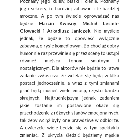
Poznamy jego kulisy, blaski i cienie. Poznamy
jego sekrety, te bardziej zabawne i te bardziej
mroczne. A po tym świecie oprowadzać nas
będzie
Marcin Kwaśny
,
Michał Lesień-
Głowacki
i
Arkadiusz Janiczek
. Nie myślcie
jednak, że będzie to opowieść wyłącznie
zabawna, o rysie komediowym. Bo chociaż dobry
humor nie raz przewinie się przez scenę to ustąpi
również miejsca tonom smutnym i
nostalgicznym. Dla aktorów nie będzie to łatwe
zadanie zwłaszcza, że wcielać się będą w kilka
postaci jednocześnie, a wraz z tymi zmianami
grać będą musieć wiele emocji, często bardzo
skrajnych. Najtrudniejszym jednak zadaniem
jakie zostanie im postawione okaże się
przechodzenie z różnych stanów emocjonalnych,
tak żeby wciąż były one prawdziwe w odbiorze.
A uwierzcie wiele będzie się w tym spektaklu
zmieniać. Z ukrycia śledzić będziemy męskie