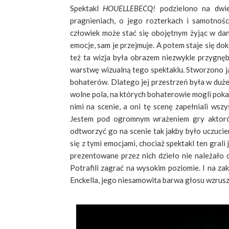
Spektakl
HOUELLEBECQ!
podzielono na dwie 
pragnieniach, o jego rozterkach i samotnoś
człowiek może stać się obojętnym żyjąc w da
emocje, sam je przejmuje. A potem staje się do
też ta wizja była obrazem niezwykle przygnęb
warstwę wizualną tego spektaklu. Stworzono ją
bohaterów. Dlatego jej przestrzeń była w duż
wolne pola, na których bohaterowie mogli poka
nimi na scenie, a oni tę scenę zapełniali wsz
Jestem pod ogromnym wrażeniem gry aktorów,
odtworzyć go na scenie tak jakby było uczucie
się z tymi emocjami, chociaż spektakl ten grali
prezentowane przez nich dzieło nie należało d
Potrafili zagrać na wysokim poziomie. I na za
Enckella, jego niesamowita barwa głosu wzrus