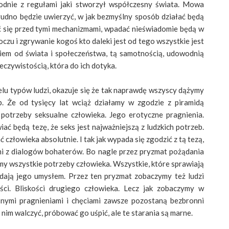
godnie z regułami jaki stworzył współczesny świata. Mowa
trudno będzie uwierzyć, w jak bezmyślny sposób działać będą
ć się przed tymi mechanizmami, wpadać nieświadomie będą w
uboczu i zgrywanie kogoś kto daleki jest od tego wszystkie jest
em od świata i społeczeństwa, tą samotnością, udowodnią
zeczywistością, która do ich dotyka.
elu typów ludzi, okazuje się że tak naprawdę wszyscy dążymy
. Że od tysięcy lat wciąż działamy w zgodzie z piramidą
potrzeby seksualne człowieka. Jego erotyczne pragnienia.
ać będą tezę, że seks jest najważniejszą z ludzkich potrzeb.
złowieka absolutnie. I tak jak wypada się zgodzić z tą tezą,
mi z dialogów bohaterów. Bo nagle przez pryzmat pożądania
my wszystkie potrzeby człowieka. Wszystkie, które sprawiają
dają jego umysłem. Przez ten pryzmat zobaczymy też ludzi
ości. Bliskości drugiego człowieka. Lecz jak zobaczymy w
snymi pragnieniami i chęciami zawsze pozostaną bezbronni
im walczyć, próbować go uśpić, ale te starania są marne.