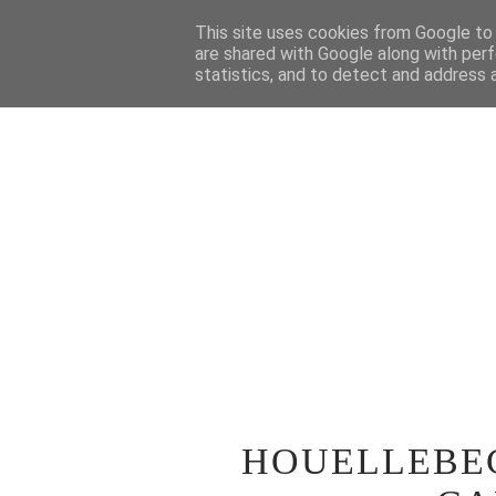
STRONA GŁÓWNA
This site uses cookies from Google to d
WOKÓŁ TEATRU
SPE
are shared with Google along with perf
statistics, and to detect and address 
HOUELLEBEC