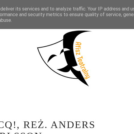
eliver its services and to analyze traffic. Your IP address and 
KTAKLE
WYWIADY
LITERATURA
PRÓBY MEDIALNE
WSP
ormance and security metrics to ensure quality of service, gen
abuse.
Q!, REŻ. ANDERS