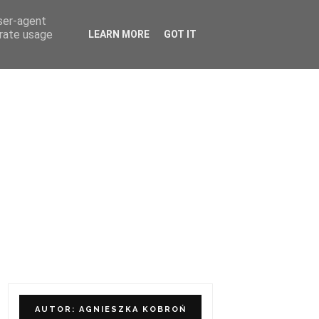
user-agent
ÓŁPRACA I KONTAKT
erate usage
LEARN MORE
GOT IT
AUTOR: AGNIESZKA KOBROŃ