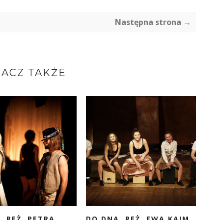
Następna strona →
ACZ TAKŻE
, REŻ. PETRA
DO DNA, REŻ. EWA KAIM