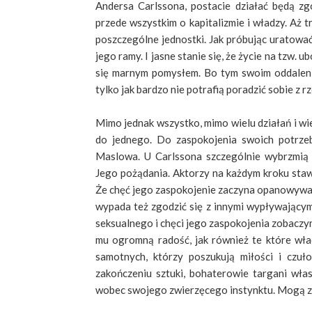
Andersa Carlssona
, postacie działać będą z
przede wszystkim o kapitalizmie i władzy. Aż 
poszczególne jednostki. Jak próbując uratowa
jego ramy. I jasne stanie się, że życie na tzw. 
się marnym pomysłem. Bo tym swoim oddaleni
tylko jak bardzo nie potrafią poradzić sobie z r
Mimo jednak wszystko, mimo wielu działań i wi
do jednego. Do zaspokojenia swoich potrzeb
Maslowa. U Carlssona szczególnie wybrzmią 
Jego pożądania. Aktorzy na każdym kroku stawi
Że chęć jego zaspokojenie zaczyna opanowywać c
wypada też zgodzić się z innymi wypływający
seksualnego i chęci jego zaspokojenia zobaczy
mu ogromną radość, jak również te które wła
samotnych, którzy poszukują miłości i czuł
zakończeniu sztuki, bohaterowie targani wła
wobec swojego zwierzęcego instynktu. Mogą z n