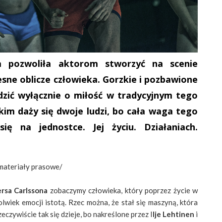
a pozwoliła aktorom stworzyć na scenie
sne oblicze człowieka. Gorzkie i pozbawione
odzić wyłącznie o miłość w tradycyjnym tego
akim daży się dwoje ludzi, bo cała waga tego
ię na jednostce. Jej życiu. Działaniach.
 materiały prasowe/
rsa Carlssona
zobaczymy człowieka, który poprzez życie w
lwiek emocji istotą. Rzec można, że stał się maszyną, która
eczywiście tak się dzieje, bo nakreślone przez I
lje Lehtinen
i