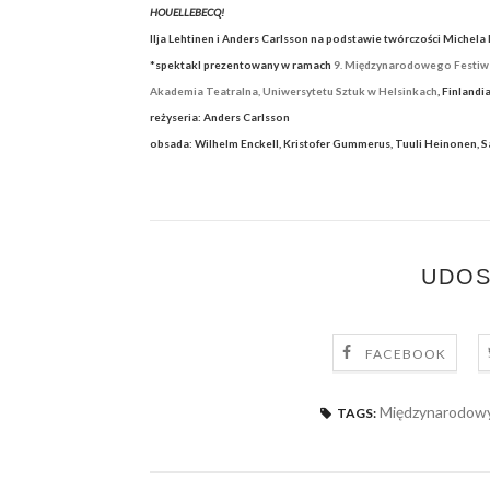
HOUELLEBECQ!
Ilja Lehtinen i Anders Carlsson na podstawie twórczości Michel
*spektakl prezentowany w ramach
9. Międzynarodowego Festiwa
Akademia Teatralna, Uniwersytetu Sztuk w Helsinkach
, Finlandi
reżyseria: Anders Carlsson
obsada: Wilhelm Enckell, Kristofer Gummerus, Tuuli Heinonen,
UDOS
FACEBOOK
Międzynarodowy 
TAGS: