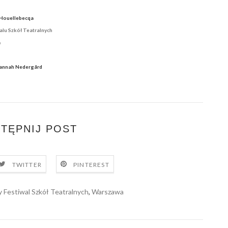
a Houellebecqa
lu Szkół Teatralnych
a
 Sannah Nedergård
TĘPNIJ POST
TWITTER
PINTEREST
Festiwal Szkół Teatralnych
,
Warszawa