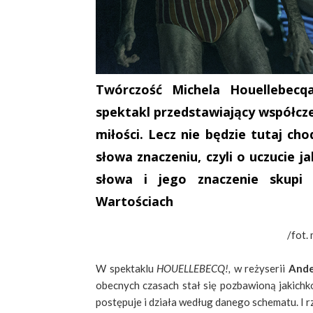
Twórczość Michela Houellebecq
spektakl przedstawiający współcze
miłości. Lecz nie będzie tutaj ch
słowa znaczeniu, czyli o uczucie j
słowa i jego znaczenie skupi s
Wartościach
/fot.
W spektaklu
HOUELLEBECQ!,
w reżyserii
Ande
obecnych czasach stał się pozbawioną jakichko
postępuje i działa według danego schematu. I rz