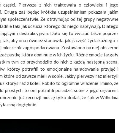
części. Pierwsza z nich traktowała o człowieku i jego
ci. Druga zaś będąc krótkim uzupełnieniem pokazała jakim
nym społeczeństwie. Że otrzymując od tej grupy negatywne
kładnie taki jak uczucia, którego do niego napływają. Dlatego
iającym i destrukcyjnym. Dało się to wyczuć także poprzez
 tak, aby ona również stanowiła jakąś część życia każdego z
ej mierze niezagospodarowana. Zostawiono na niej obszerne
zać pustkę, która dominuje w ich życiu. Różne emocje targały
ystkim tym co przychodziło do nich z każdą następną sceną.
 którzy potrafili to emocjonalne naładowanie przyjąć i
m które od zawsze mieli w sobie. Jakby pierwszy raz mierzyli
 już któryś raz z kolei. Robiło to ogromne wrażenie i mimo, że
o prostych to oni potrafili poradzić sobie z jego ciężarem.
kończenie już recenzji muszę tylko dodać, że śpiew Wilhelma
zyła mną dogłębnie.