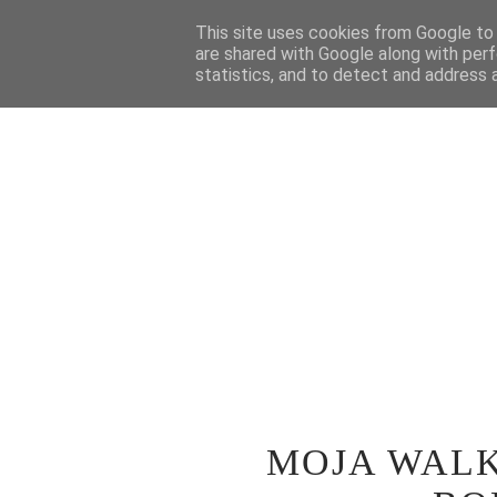
STRONA GŁÓWNA
This site uses cookies from Google to d
WOKÓŁ TEATRU
SPE
are shared with Google along with perf
statistics, and to detect and address 
MOJA WALK