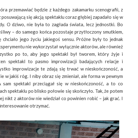
która przemawiać będzie z każdego zakamarku scenografii, z
 posuwającą się akcją spektaklu coraz głębiej zapadało się w
y. O dziwo, nie była to zagłada świata, lecz jednostki. Bo
zęśliwy – do samego końca pozostaje przytłoczony smutkiem,
ę chciało jego życiu jakiegoś sensu. Próżne były to jednak
eksperymentu nie wykorzystał wyłącznie aktorów, ale również
ystko po to, aby jego spektakl był tworem, który żyje i
ten spektakl to pasmo improwizacji badających relacje i
ystko improwizacje te zdają się trwać w nieskończoność, a
ie w jakiś róg. I niby obraz się zmieniał, ale forma w pewnym
 sam spektakl przeciągał się w nieskończoność, a to co
ach spektaklu po blisko połowie się skończyło. Tak, że potem
j nikt z aktorów nie wiedział co powinien robić – jak grać. I
zainteresowanie otrzymać.