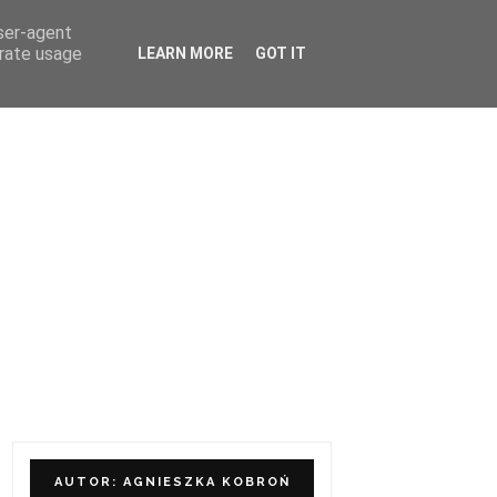
user-agent
ÓŁPRACA I KONTAKT
erate usage
LEARN MORE
GOT IT
AUTOR: AGNIESZKA KOBROŃ