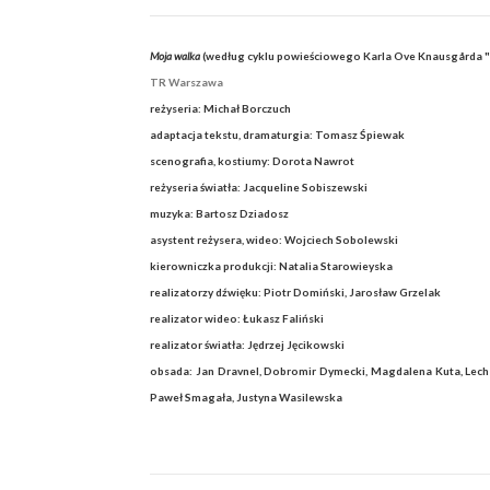
Moja walka
(według cyklu powieściowego Karla Ove Knausgårda "
TR Warszawa
reżyseria: Michał Borczuch
adaptacja tekstu, dramaturgia: Tomasz Śpiewak
scenografia, kostiumy: Dorota Nawrot
reżyseria światła: Jacqueline Sobiszewski
muzyka: Bartosz Dziadosz
asystent reżysera, wideo: Wojciech Sobolewski
kierowniczka produkcji: Natalia Starowieyska
realizatorzy dźwięku: Piotr Domiński, Jarosław Grzelak
realizator wideo: Łukasz Faliński
realizator światła: Jędrzej Jęcikowski
obsada: Jan Dravnel, Dobromir Dymecki, Magdalena Kuta, Lech 
Paweł Smagała, Justyna Wasilewska