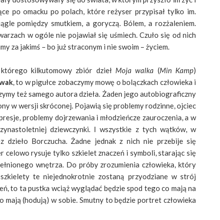
dzące po omacku po polach, które reżyser przypisał tylko im.
ągle pomiędzy smutkiem, a goryczą. Bólem, a rozżaleniem.
warzach w ogóle nie pojawiał się uśmiech. Czuło się od nich
my za jakimś – bo już straconym i nie swoim – życiem.
 którego kilkutomowy zbiór dzieł
Moja walka
(
Min Kamp
)
ewak
, to w pigułce zobaczymy mowę o bolączkach człowieka i
zymy też samego autora dzieła. Żaden jego autobiograficzny
ny w wersji skróconej. Pojawią się problemy rodzinne, ojciec
epresje, problemy dojrzewania i młodzieńcze zauroczenia, a w
zynastoletniej dziewczynki. I wszystkie z tych wątków, w
ez dzieło Borczucha. Żadne jednak z nich nie przebije się
 celowo rysuje tylko szkielet znaczeń i symboli, starając się
ełnionego wnętrza. Do próby zrozumienia człowieka, który
szkielety te niejednokrotnie zostaną przyodziane w strój
ień, to ta pustka wciąż wyglądać będzie spod tego co mają na
 co mają (hodują) w sobie. Smutny to będzie portret człowieka