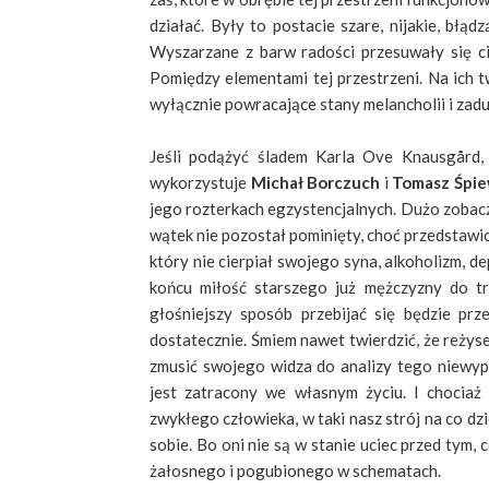
działać. Były to postacie szare, nijakie, błą
Wyszarzane z barw radości przesuwały się ci
Pomiędzy elementami tej przestrzeni. Na ich t
wyłącznie powracające stany melancholii i zadu
Jeśli podążyć śladem Karla Ove Knausgård,
wykorzystuje
Michał Borczuch
i
Tomasz Śpi
jego rozterkach egzystencjalnych. Dużo zobac
wątek nie pozostał pominięty, choć przedstawio
który nie cierpiał swojego syna, alkoholizm, d
końcu miłość starszego już mężczyzny do tr
głośniejszy sposób przebijać się będzie prz
dostatecznie. Śmiem nawet twierdzić, że reżyser
zmusić swojego widza do analizy tego niewyp
jest zatracony we własnym życiu. I chociaż 
zwykłego człowieka, w taki nasz strój na co dz
sobie. Bo oni nie są w stanie uciec przed tym,
żałosnego i pogubionego w schematach.