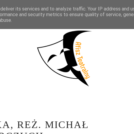
eliver its services and to analyze traffic. Your IP address and 
KTAKLE
WYWIADY
LITERATURA
PRÓBY MEDIALNE
WSP
ormance and security metrics to ensure quality of service, gen
abuse.
A, REŻ. MICHAŁ