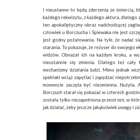
I nieustanne to będą zderzenia ze śmiercią, 
każdego rekwizytu, z każdego aktora, dlatego z
ten apokaliptyczny obraz nadchodzącej zagład
człowiek u Borczucha i Śpiewaka nie jest szc
jest godny pożałowania. Na tyle, że nadać si
starania. To pokazuje, że reżyser do swojego 
widzów. Obnażał ich na każdym kroku, a wsz
nieustannie się zmienia. Dlatego też cały 
mechanizmy działania ludzi. Mimo jednak wsz
spektakl wciąż zapętlać i zapędzać niepotrzebn
momencie zaczęła być niezmienna. Nużyła. A
Borczuch starał się pokazać w czterech godzin
została tylko niezapełniona przestrzeń, w które
jak działać, żeby jeszcze jakąkolwiek uwagę i 