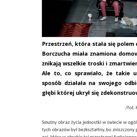
Przestrzeń, która stała się polem
Borczucha miała znamiona domow
znikają wszelkie troski i zmartwien
Ale to, co sprawiało, że takie 
sposób działała na swojego odbi
głębi której ukrył się zdekonstru
/fot. 
Smutny obraz życia jednostki w świecie w ogól
tych obrazów był bezkształtny, bo zniszczony
zaś, które w obrębie tej przestrzeni funkcjono