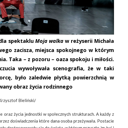
 dla spektaklu
Moja walka
w reżyserii Michała
ego zacisza, miejsca spokojnego w którym
ia. Taka – z pozoru – oaza spokoju i miłości.
uczucia wywoływała scenografia, że w taki
orcę, było zaledwie płytką powierzchnią w
owany obraz życia rodzinnego
Krzysztof Bieliński/
e oraz życia jednostki w społecznych strukturach. A każdy z
 przez doświadczenia które dana osoba przeżywała. Postacie
wały dostosowywały się do świata, w którym przyszło im żyć i