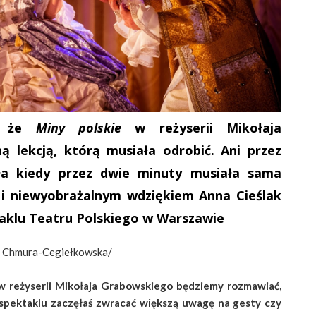
ć, że
Miny polskie
w reżyserii Mikołaja
ą lekcją, którą musiała odrobić. Ani przez
ła kiedy przez dwie minuty musiała sama
ą i niewyobrażalnym wdziękiem Anna Cieślak
taklu Teatru Polskiego w Warszawie
ia Chmura-Cegiełkowska/
 reżyserii Mikołaja Grabowskiego będziemy rozmawiać,
 spektaklu zaczęłaś zwracać większą uwagę na gesty czy