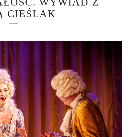
ŁOŚĆ. WYWIAD Z
 CIEŚLAK