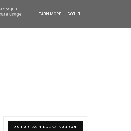
user-agent
ÓŁPRACA I KONTAKT
erate usage
LEARN MORE
GOT IT
AUTOR: AGNIESZKA KOBROŃ