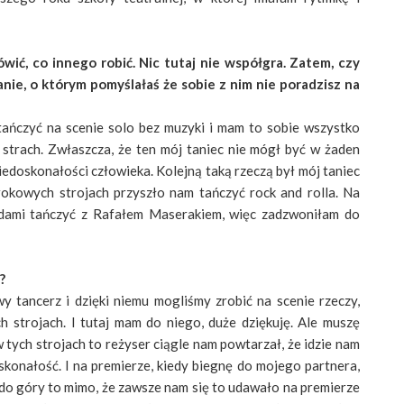
ić, co innego robić. Nic tutaj nie współgra. Zatem, czy
nie, o którym pomyślałaś że sobie z nim nie poradzisz na
tańczyć na scenie solo bez muzyki i mam to sobie wszystko
strach. Zwłaszcza, że ten mój taniec nie mógł być w żaden
iedoskonałości człowieka. Kolejną taką rzeczą był mój taniec
okowych strojach przyszło nam tańczyć rock and rolla. Na
dami tańczyć z Rafałem Maserakiem, więc zadzwoniłam do
?
 tancerz i dzięki niemu mogliśmy zrobić na scenie rzeczy,
h strojach. I tutaj mam do niego, duże dziękuję. Ale muszę
w tych strojach to reżyser ciągle nam powtarzał, że idzie nam
oskonałość. I na premierze, kiedy biegnę do mojego partnera,
 do góry to mimo, że zawsze nam się to udawało na premierze