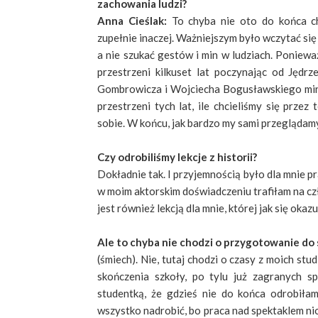
zachowania ludzi?
Anna Cieślak:
To chyba nie oto do końca ch
zupełnie inaczej. Ważniejszym było wczytać si
a nie szukać gestów i min w ludziach. Poniewa
przestrzeni kilkuset lat poczynając od Jędr
Gombrowicza i Wojciecha Bogusławskiego miny c
przestrzeni tych lat, ile chcieliśmy się prze
sobie. W końcu, jak bardzo my sami przeglądam
Czy odrobiliśmy lekcje z historii?
Dokładnie tak. I przyjemnością było dla mnie 
w moim aktorskim doświadczeniu trafiłam na cz
jest również lekcją dla mnie, której jak się okaz
Ale to chyba nie chodzi o przygotowanie do
(śmiech). Nie, tutaj chodzi o czasy z moich st
skończenia szkoły, po tylu już zagranych s
studentką, że gdzieś nie do końca odrobiła
wszystko nadrobić, bo praca nad spektaklem nio