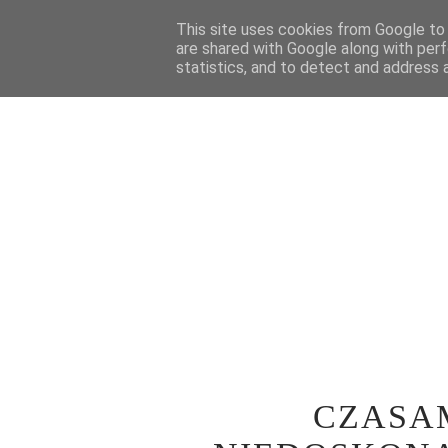
STRONA GŁÓWNA
This site uses cookies from Google to d
WOKÓŁ TEATRU
SPE
are shared with Google along with perf
statistics, and to detect and address 
CZASAM