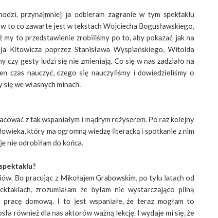
odzi, przynajmniej ja odbieram zagranie w tym spektaklu
ę w to co zawarte jest w tekstach Wojciecha Bogusławskiego,
ż my to przedstawienie zrobiliśmy po to, aby pokazać jak na
zeja Kitowicza poprzez Stanisława Wyspiańskiego, Witolda
zy gesty ludzi się nie zmieniają. Co się w nas zadziało na
z ten czas nauczyć, czego się nauczyliśmy i dowiedzieliśmy o
y się we własnych minach.
pracować z tak wspaniałym i mądrym reżyserem. Po raz kolejny
łowieka, który ma ogromną wiedzę literacką i spotkanie z nim
uje nie odrobiłam do końca.
 spektaklu?
udiów. Bo pracując z Mikołajem Grabowskim, po tylu latach od
pektaklach, zrozumiałam że byłam nie wystarczająco pilną
m pracę domową. I to jest wspaniałe, że teraz mogłam to
sła również dla nas aktorów ważną lekcję. I wydaje mi się, że