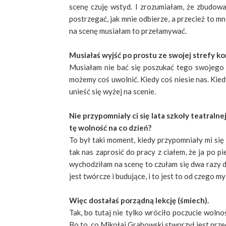
scenę czuję wstyd. I zrozumiałam, że zbudowa
postrzegać, jak mnie odbierze, a przecież to m
na scenę musiałam to przełamywać.
Musiałaś wyjść po prostu ze swojej strefy k
Musiałam nie bać się poszukać tego swojego w
możemy coś uwolnić. Kiedy coś niesie nas. Kiedy
unieść się wyżej na scenie.
Nie przypomniały ci się lata szkoły teatralne
tę wolność na co dzień?
To był taki moment, kiedy przypomniały mi się
tak nas zaprosić do pracy z ciałem, że ja po pi
wychodziłam na scenę to czułam się dwa razy dł
jest twórcze i budujące, i to jest to od czego 
Więc dostałaś porządną lekcję (śmiech).
Tak, bo tutaj nie tylko wróciło poczucie woln
Bo to, co Mikołaj Grabowski stworzył jest prze