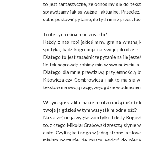
to jest fantastyczne, że odnosimy się do tekst
sprawdzamy jak są ważne i aktualne. Przecież,
sobie postawić pytanie, ile tych min z przeszłoś
To ile tych mina nam zostało?
Każdy z nas robi jakieś miny, gra na własną k
spotyka, bądź kogo mija na swojej drodze. C
Dlatego to jest zasadnicze pytanie na ile jeste
ile tak naprawdę robimy min w swoim życiu, a 
Dlatego dla mnie prawdziwą przyjemnością b
Kitowicza czy Gombrowicza i jak to ma się w 
tekstów ma swoją rację, więc gdzie w odniesien
W tym spektaklu macie bardzo dużą ilość tek
twoje ja gdzieś w tym wszystkim odnaleźć?
Na szczęście ja wygłaszam tylko teksty Bogusł
to, z czego Mikołaj Grabowski zresztą słynie w
ciało. Czyli ręka i noga w jedną stronę, a sł
miałam poczucie, że muszę wrócić do pierws