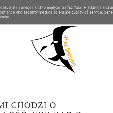
eliver its services and to analyze traffic. Your IP address and 
KTAKLE
WYWIADY
LITERATURA
PRÓBY MEDIALNE
WSP
ormance and security metrics to ensure quality of service, gen
abuse.
I CHODZI O