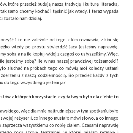
ów, które przecież budują naszą tradycję i kulturę literacką,
 tak samo chcemy kochać i tęsknić jak wtedy. I teraz wypada
ci zostało nam dzisiaj.
orzyść i to nie zależnie od tego z kim rozmawia, z kim się
iężko wtedy po prostu stwierdzić jacy jesteśmy naprawdę.
śmy sobą a na ile kopiuj-wklej z czegoś co usłyszeliśmy. Więc,
ile jesteśmy sobą? Ile w nas naszej prawdziwej tożsamości?
yło słuchać na próbach tego co mówią moi koledzy ustami
zderzeniu z naszą codziennością. Bo przecież każdy z tych
iu do tego wszystkiego jestem ja?
stów z których korzystacie, czy łatwym było dla ciebie to
awskiego, więc dla mnie najtrudniejsze w tym spotkaniu było
 swojej reżyserii, co innego musiało mówi słowo, a co innego
owo zaprzecza wszystkiemu co robię ciałem. Czasami naprawdę
zego roku szkoły teatralnej, w której miałam rytmikę i