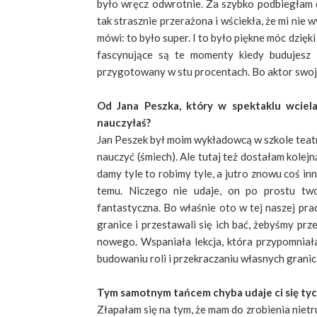
było wręcz odwrotnie. Za szybko podbiegłam d
tak strasznie przerażona i wściekła, że mi nie
mówi: to było super. I to było piękne móc dzięk
fascynujące są te momenty kiedy budujesz i
przygotowany w stu procentach. Bo aktor swoje
Od Jana Peszka, który w spektaklu wciel
nauczyłaś?
Jan Peszek był moim wykładowcą w szkole teatr
nauczyć (śmiech). Ale tutaj też dostałam kolejną
damy tyle to robimy tyle, a jutro znowu coś i
temu. Niczego nie udaje, on po prostu two
fantastyczna. Bo właśnie oto w tej naszej pra
granice i przestawali się ich bać, żebyśmy pr
nowego. Wspaniała lekcja, która przypomniała
budowaniu roli i przekraczaniu własnych granic
Tym samotnym tańcem chyba udaje ci się tyc
Złapałam się na tym, że mam do zrobienia nietr