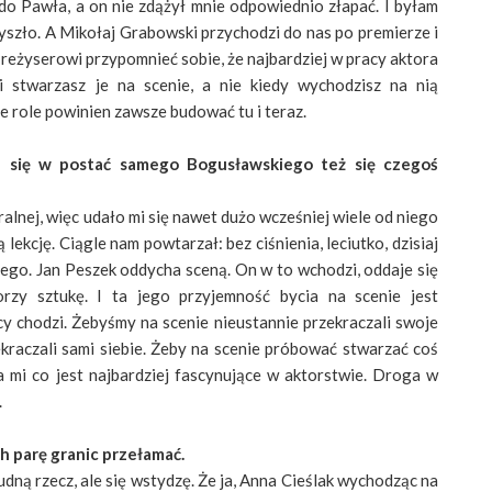
o Pawła, a on nie zdążył mnie odpowiednio złapać. I byłam
 wyszło. A Mikołaj Grabowski przychodzi do nas po premierze i
i reżyserowi przypomnieć sobie, że najbardziej w pracy aktora
 stwarzasz je na scenie, a nie kiedy wychodzisz na nią
 role powinien zawsze budować tu i teraz.
a się w postać samego Bogusławskiego też się czegoś
alnej, więc udało mi się nawet dużo wcześniej wiele od niego
 lekcję. Ciągle nam powtarzał: bez ciśnienia, leciutko, dzisiaj
nnego. Jan Peszek oddycha sceną. On w to wchodzi, oddaje się
rzy sztukę. I ta jego przyjemność bycia na scenie jest
cy chodzi. Żebyśmy na scenie nieustannie przekraczali swoje
zekraczali sami siebie. Żeby na scenie próbować stwarzać coś
 mi co jest najbardziej fascynujące w aktorstwie. Droga w
.
h parę granic przełamać.
udną rzecz, ale się wstydzę. Że ja, Anna Cieślak wychodząc na