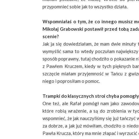
przypomnieć sobie jak to wszystko działa.
Wspomniałaś o tym, że co innego musisz mów
Mikołaj Grabowski postawił przed tobą zada
scenie?
Jak ja się dowiedziałam, że mam dwie minuty 
wymyślić sama to wtedy poczułam największy 
sposób poprawny, tutaj chodziło o pokazanie n
z Pawłem Kruczem, kiedy w tych pięknych bar
szczęcie miałam przyjemność w Tańcu z gwiz
niego i poprosiłam o pomoc.
Trampki do klasycznych stroi chyba pomogły
One też, ale Rafał pomógł nam jako zawodowy
które robią wrażenie, a są do zrobienia w tyc
wspomnieć, że jak nauczyliśmy się już tańczyć 
za dobrze, a jak już mówiłam, chodziło o nied
Pawła Krucza, który ma mnie złapać i wyrzucić