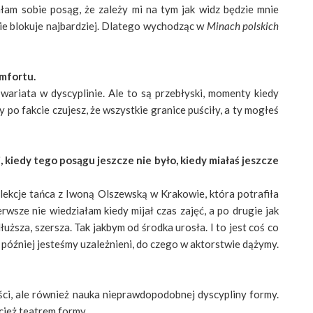
łam sobie posąg, że zależy mi na tym jak widz będzie mnie
nie blokuje najbardziej. Dlatego wychodząc w
Minach polskich
omfortu.
ariata w dyscyplinie. Ale to są przebłyski, momenty kiedy
 po fakcie czujesz, że wszystkie granice puściły, a ty mogłeś
j, kiedy tego posągu jeszcze nie było, kiedy miałaś jeszcze
 lekcje tańca z Iwoną Olszewską w Krakowie, która potrafiła
erwsze nie wiedziałam kiedy mijał czas zajęć, a po drugie jak
uższa, szersza. Tak jakbym od środka urosła. I to jest coś co
my później jesteśmy uzależnieni, do czego w aktorstwie dążymy.
ości, ale również nauka nieprawdopodobnej dyscypliny formy.
cież teatrem formy.