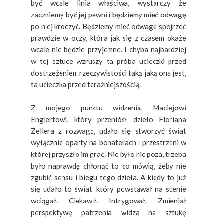
być wcale linia właściwa, wystarczy że
zaczniemy być jej pewni i będziemy mieć odwagę
po niej kroczyć. Będziemy mieć odwagę spojrzeć
prawdzie w oczy, która jak się z czasem okaże
wcale nie będzie przyjemne. I chyba najbardziej
w tej sztuce wzruszy ta próba ucieczki przed
dostrzeżeniem rzeczywistości taką jaką ona jest,
ta ucieczka przed teraźniejszością.
Z mojego punktu widzenia, Maciejowi
Englertowi, który przeniósł dzieło Floriana
Zellera z rozwagą, udało się stworzyć świat
wyłącznie oparty na bohaterach i przestrzeni w
której przyszło im grać. Nie było nic poza, trzeba
było naprawdę chłonąć to co mówią, żeby nie
zgubić sensu i biegu tego dzieła. A kiedy to już
się udało to świat, który powstawał na scenie
wciągał. Ciekawił. Intrygował. Zmieniał
perspektywę patrzenia widza na sztukę