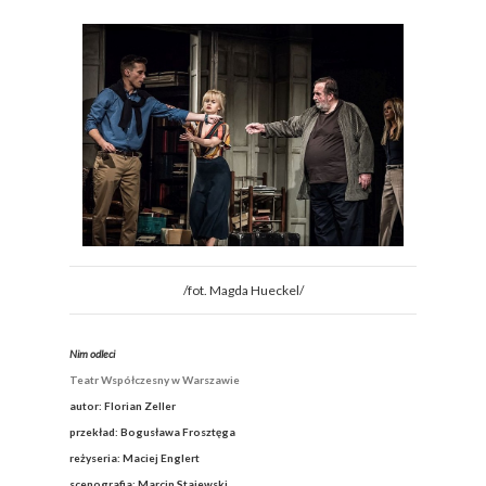
/fot. Magda Hueckel/
Nim odleci
Teatr Współczesny w Warszawie
autor: Florian Zeller
przekład: Bogusława Frosztęga
reżyseria: Maciej Englert
scenografia: Marcin Stajewski