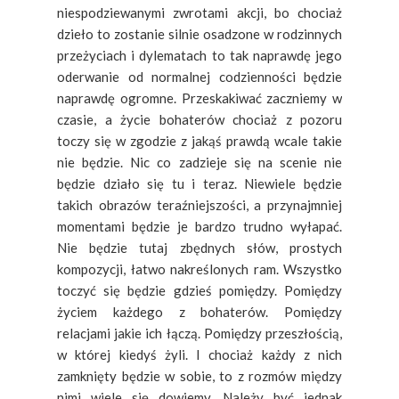
niespodziewanymi zwrotami akcji, bo chociaż
dzieło to zostanie silnie osadzone w rodzinnych
przeżyciach i dylematach to tak naprawdę jego
oderwanie od normalnej codzienności będzie
naprawdę ogromne. Przeskakiwać zaczniemy w
czasie, a życie bohaterów chociaż z pozoru
toczy się w zgodzie z jakąś prawdą wcale takie
nie będzie. Nic co zadzieje się na scenie nie
będzie działo się tu i teraz. Niewiele będzie
takich obrazów teraźniejszości, a przynajmniej
momentami będzie je bardzo trudno wyłapać.
Nie będzie tutaj zbędnych słów, prostych
kompozycji, łatwo nakreślonych ram. Wszystko
toczyć się będzie gdzieś pomiędzy. Pomiędzy
życiem każdego z bohaterów. Pomiędzy
relacjami jakie ich łączą. Pomiędzy przeszłością,
w której kiedyś żyli. I chociaż każdy z nich
zamknięty będzie w sobie, to z rozmów między
nimi wiele się dowiemy. Należy być jednak