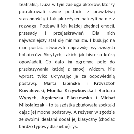
teatralną. Duża w tym zasługa aktorów, którzy
potraktowali swoje postacie z prawdziwą
starannością i tak jak reżyser patrzyli na nie z
rozwagą. Pozbawili ich każdej zbędnej emocji,
przesady i przejaskrawień. Dla nich
najważniejszy stał się minimalizm. I budując na
nim postać stworzyli naprawdę wyrazistych
bohaterów. Skrytych, takich jak historia którą
opowiadali. Co dało im ogromne pole do
przekazywania każdej z emocji widzom. Nie
wprost, tylko ukrywając je za odpowiednią
postawą.
Marta Lipińska
i
Krzysztof
Kowalewski
,
Monika Krzywkowska
i
Barbara
Wypych
,
Agnieszka Pilaszewska
i
Michał
Mikołajczak
– to ta szóstka zbudowała spektakl
dając jej mocne podstawy. A reżyser w zgodzie
ze swoimi ideałami dodał jej klasyczny (chociaż
bardzo typowy dla siebie) rys.