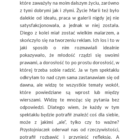
które
zaważyły
na moim dalszym życiu, zarówno
z tymi dobrymi jak i złymi. Życie Marii też było
dalekie od ideału, praca w galerii nigdy jej nie
satysfakcjonowała, a jednak w niej została.
Diego z kolei miał zostać wielkim malarzem, a
skończyło się na tworzeniu reklam. Ich los i to w
jaki sposób o nim rozmawiali idealnie
pokazywało, że młodość rządzi się swoimi
prawami, a dorosłość to po prostu dorosłość, w
której trzeba sobie radzić. Ja w tym spektaklu
odkryłam to nad czym sama zastanawiam się od
dawna, ale widzę te wszystkie tematy wokół,
które powiedziane są wprost lub między
wierszami. Widzę te mnożąc się pytania bez
odpowiedzi. Dlatego wiem, że każdy w tym
spektaklu będzie potrafił znaleźć coś dla siebie,
może z jakimś „ale”, tylko czy to ważne?
Przystojniaczek
oderwał nas od rzeczywistości,
potrafił rozbawić i przynieść refleksję. A