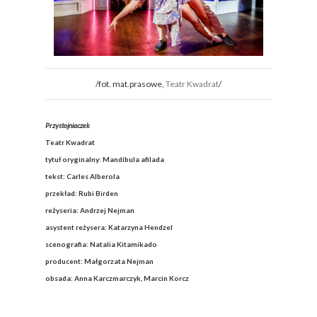
/fot. mat.prasowe,
Teatr Kwadrat
/
Przystojniaczek
Teatr Kwadrat
tytuł oryginalny: Mandíbula afilada
tekst: Carles Alberola
przekład: Rubi Birden
reżyseria: Andrzej Nejman
asystent reżysera: Katarzyna Hendzel
scenografia: Natalia Kitamikado
producent: Małgorzata Nejman
obsada: Anna Karczmarczyk, Marcin Korcz