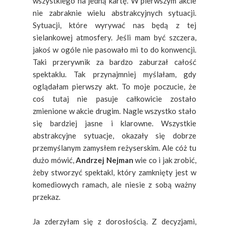
wszystkiego na jedną kartę. W pierwszym akcie
nie zabraknie wielu abstrakcyjnych sytuacji.
Sytuacji, które wyrywać nas będą z tej
sielankowej atmosfery. Jeśli mam być szczera,
jakoś w ogóle nie pasowało mi to do konwencji.
Taki przerywnik za bardzo zaburzał całość
spektaklu. Tak przynajmniej myślałam, gdy
oglądałam pierwszy akt. To moje poczucie, że
coś tutaj nie pasuje całkowicie zostało
zmienione w akcie drugim. Nagle wszystko stało
się bardziej jasne i klarowne. Wszystkie
abstrakcyjne sytuacje, okazały się dobrze
przemyślanym zamysłem reżyserskim. Ale cóż tu
dużo mówić,
Andrzej Nejman
wie co i jak zrobić,
żeby stworzyć spektakl, który zamknięty jest w
komediowych ramach, ale niesie z sobą ważny
przekaz.
Ja zderzyłam się z dorosłością. Z decyzjami,