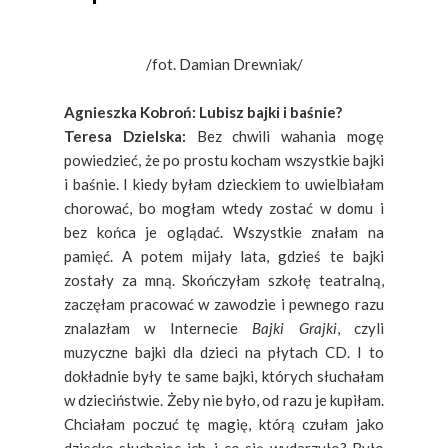
/fot. Damian Drewniak/
Agnieszka Kobroń: Lubisz bajki i baśnie?
Teresa Dzielska:
Bez chwili wahania mogę
powiedzieć, że po prostu kocham wszystkie bajki
i baśnie. I kiedy byłam dzieckiem to uwielbiałam
chorować, bo mogłam wtedy zostać w domu i
bez końca je oglądać. Wszystkie znałam na
pamięć. A potem mijały lata, gdzieś te bajki
zostały za mną. Skończyłam szkołę teatralną,
zaczęłam pracować w zawodzie i pewnego razu
znalazłam w Internecie
Bajki Grajki
, czyli
muzyczne bajki dla dzieci na płytach CD. I to
dokładnie były te same bajki, których słuchałam
w dzieciństwie. Żeby nie było, od razu je kupiłam.
Chciałam poczuć tę magię, którą czułam jako