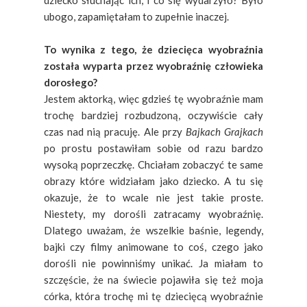
dziecko słuchając ich, i co się wydarzyło? Było
ubogo, zapamiętałam to zupełnie inaczej.
To wynika z tego, że dziecięca wyobraźnia
została wyparta przez wyobraźnię człowieka
dorosłego?
Jestem aktorką, więc gdzieś tę wyobraźnie mam
trochę bardziej rozbudzoną, oczywiście cały
czas nad nią pracuję. Ale przy
Bajkach Grajkach
po prostu postawiłam sobie od razu bardzo
wysoką poprzeczkę. Chciałam zobaczyć te same
obrazy które widziałam jako dziecko. A tu się
okazuje, że to wcale nie jest takie proste.
Niestety, my dorośli zatracamy wyobraźnię.
Dlatego uważam, że wszelkie baśnie, legendy,
bajki czy filmy animowane to coś, czego jako
dorośli nie powinniśmy unikać. Ja miałam to
szczęście, że na świecie pojawiła się też moja
córka, która trochę mi tę dziecięcą wyobraźnie