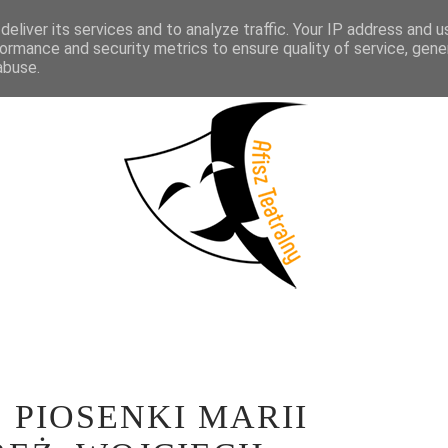
eliver its services and to analyze traffic. Your IP address and 
KTAKLE
WYWIADY
LITERATURA
PRÓBY MEDIALNE
WSP
ormance and security metrics to ensure quality of service, gen
abuse.
 PIOSENKI MARII