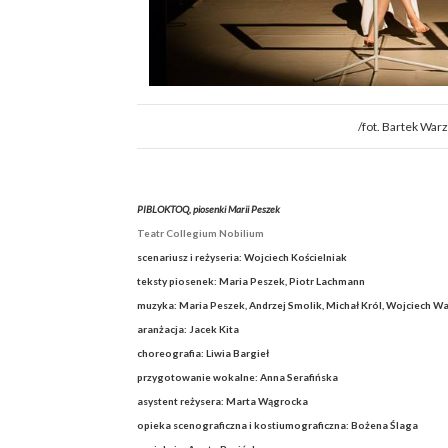
/fot. Bartek War
PIBLOKTOQ, piosenki Marii Peszek
Teatr Collegium Nobilium
scenariusz i reżyseria: Wojciech Kościelniak
teksty piosenek: Maria Peszek, Piotr Lachmann
muzyka: Maria Peszek, Andrzej Smolik, Michał Król, Wojciech Wa
aranżacja: Jacek Kita
choreografia: Liwia Bargieł
przygotowanie wokalne: Anna Serafińska
asystent reżysera: Marta Wągrocka
opieka scenograficzna i kostiumograficzna: Bożena Ślaga