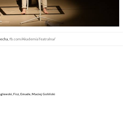
zecha,
fb.com/AkademiaTeatralna
/
glewski, Fisz, Emade, Maciej Goliński