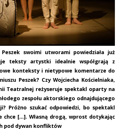
 Peszek swoimi utworami powiedziała już
je teksty artystki idealnie współgrają z
 nowe konteksty i nietypowe komentarze do
eniuszu Peszek? Czy Wojciecha Kościelniaka,
i Teatralnej reżyseruje spektakl oparty na
 młodego zespołu aktorskiego odnajdującego
i? Próżno szukać odpowiedzi, bo spektakl
ie chce […]. Własną drogą, wprost dotykając
h pod dywan konfliktów