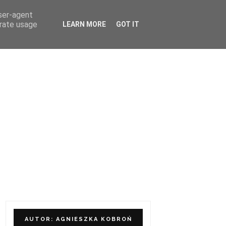
user-agent
ÓŁPRACA I KONTAKT
erate usage
LEARN MORE
GOT IT
AUTOR: AGNIESZKA KOBROŃ