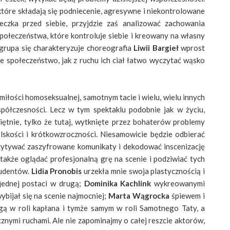
 które składają się podniecenie, agresywne i niekontrolowane
eczka przed siebie, przyjdzie zaś analizować zachowania
łeczeństwa, które kontroluje siebie i kreowany na własny
grupa się charakteryzuje choreografia
Liwii Bargieł
wprost
 społeczeństwo, jak z ruchu ich ciał łatwo wyczytać wąsko
 miłości homoseksualnej, samotnym tacie i wielu, wielu innych
półczesności. Lecz w tym spektaklu podobnie jak w życiu,
ętnie, tylko że tutaj, wytknięte przez bohaterów problemy
lskości i krótkowzroczności. Niesamowicie będzie odbierać
zytywać zaszyfrowane komunikaty i dekodować inscenizację
także oglądać profesjonalną grę na scenie i podziwiać tych
tudentów.
Lidia Pronobis
urzekła mnie swoja plastycznością i
 jednej postaci w drugą;
Dominika Kachlink
wykreowanymi
bijał się na scenie najmocniej;
Marta Wągrocka
śpiewem i
ą w roli kapłana i tymże samym w roli Samotnego Taty, a
nymi ruchami. Ale nie zapominajmy o całej reszcie aktorów,