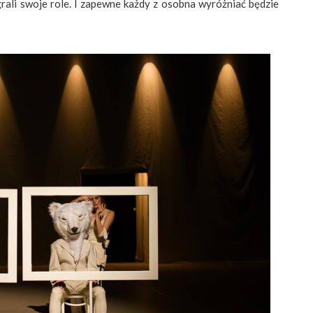
rali swoje role. I zapewne każdy z osobna wyróżniać będzie