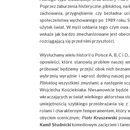
Poprzez zaburzenia histeryczne, pibloktoq, na
zachowania, przygnębienie czy bezładna uci
społeczeństwa wychowanego po 1989 roku. Spo
użytek świat. W myśl oddania tego czym owa 
wskaże jak bardzo zmechanizowane jest obecne
rozciągającą się przed nimi przyszłości.
Wysłuchamy wielu historii o Polsce A, B, C i D,
opowieści, które stanowią problem naszej ws
próbować będziemy przejść obok nich beznami
wybrzmią wyraźnie i wprost dotkną naszej po
Pibloktoq
wszystkimi zmysłami, a następnie sc
Wojciecha Kościelniaka. Niesamowicie będzie 
wkraczających w świat wielkiego aktorstwa s
umiejętnością szybkiego przeobrażania się z
rolami i charakternym temperamentem, który wy
obyciem scenicznym; P
iotr Kruszewski
powag
Kamil Studnicki
komediowym zacięciem i tanecz