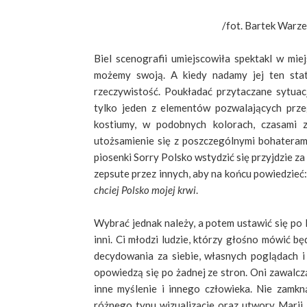
/fot. Bartek Warz
Biel scenografii umiejscowiła spektakl w miej
możemy swoją. A kiedy nadamy jej ten stat
rzeczywistość. Poukładać przytaczane sytuacj
tylko jeden z elementów pozwalających prze
kostiumy, w podobnych kolorach, czasami z
utożsamienie się z poszczególnymi bohaterami
piosenki Sorry Polsko wstydzić się przyjdzie za
zepsute przez innych, aby na końcu powiedzieć
chciej Polsko mojej krwi
.
Wybrać jednak należy, a potem ustawić się po 
inni. Ci młodzi ludzie, którzy głośno mówić bę
decydowania za siebie, własnych poglądach i
opowiedzą się po żadnej ze stron. Oni zawalcz
inne myślenie i innego człowieka. Nie zamk
różnego typu wizualizacje oraz utwory Marii 