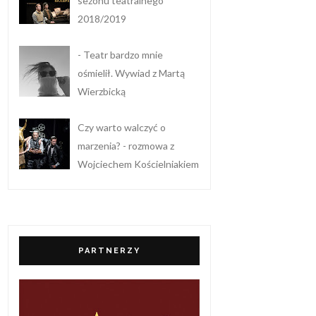
sezonu teatralnego
2018/2019
- Teatr bardzo mnie
ośmielił. Wywiad z Martą
Wierzbicką
Czy warto walczyć o
marzenia? - rozmowa z
Wojciechem Kościelniakiem
PARTNERZY