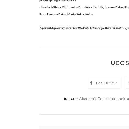
projekcje: Agata Rucińska
obsada: Milena Olchowska,Dominika Kachlik, Joanna Balas, Piot
Prus, Ewelina Bator, Maria Sobocińska
*Spektakl dyplomowy studentów Wydziału Aktorskiego Akademii Teatralnej 
UDOS
FACEBOOK
Akademia Teatralna
,
spekta
TAGS: