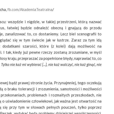
echa,
fb.com/AkademiaTeatralna
/
scu: wszędzie i nigdzie, w takiej przestrzeni, którą nazwać
us, łatwiej będzie odnaleźć obecną i gnającą do przodu
e, zanalizować to, co dostaniemy. Lecz biel scenografii to
glądać się w tym świecie jak w lustrze. Zaraz za tym idą
 dodatkami szarości, które (z kolei) dają możliwość na
. I tak, kiedy już pewne rzeczy zostaną zrozumiane, w myśl
 losy kraju, przepraszać za popełnione błędy, naprawiać to, co
:
Tylko nie każ mi wybierać [...], nie każ walczyć, nie każ ginąć, nie
lewej bądź prawej stronie życia. Przynajmniej, tego oczekują
dą o braku tolerancji i zrozumienia, samotności i możliwości
 przekonaniach, problemach i rozmaitych przeszkodach, nie
ą o uświadomienie człowiekowi, jak ważna jest otwartość na
ną się przy tym w słowach pełnych pouczeń, tylko poprzez
Peszek, wytykać będą problemy dzisiejszej współczesności.