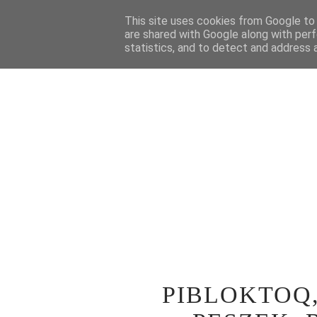
STRONA GŁÓWNA
This site uses cookies from Google to d
WOKÓŁ TEATRU
SPE
are shared with Google along with perf
statistics, and to detect and address 
PIBLOKTOQ,