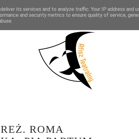
eliver its services and to analyze traffic. Your IP address and 
KTAKLE
WYWIADY
LITERATURA
PRÓBY MEDIALNE
WSP
ormance and security metrics to ensure quality of service, gen
abuse.
 REŻ. ROMA