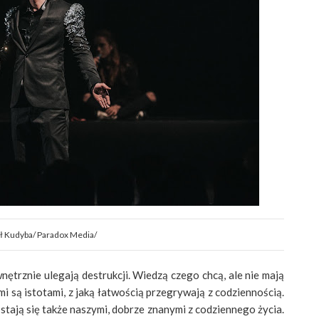
fał Kudyba/ Paradox Media/
wnętrznie ulegają destrukcji. Wiedzą czego chcą, ale nie mają
mi są istotami, z jaką łatwością przegrywają z codziennością.
stają się także naszymi, dobrze znanymi z codziennego życia.