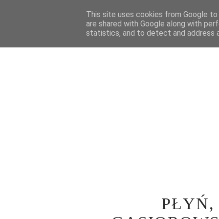
STRONA GŁÓWNA
This site uses cookies from Google to d
WOKÓŁ TEATRU
SPE
are shared with Google along with perf
statistics, and to detect and address 
PŁYŃ,