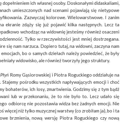
się dopełnieniem ich własnej osoby. Doskonałymi didaskaliami,
ranach umieszczonych nad scenami pojawiają się nietypowe
ntyfikowania. Zazwyczaj kolorowe. Wielowarstwowe. I zanim
a ekranie zdąży się już pojawić kilka następnych. Lecz ta
rzypadkowo wchodząc na widownię jesteśmy również osaczeni
 codzienność. Tylko w rzeczywistości jest mniej dostrzegana.
tóre się nam narzuca. Dopiero tutaj, na widowni, zaczyna nam
 emocjach, bo o samych dziełach należy powiedzieć, że były
opełniały widowisko, ale również tworzyły jego struktury.
t
Płyń
Romy Gąsiorowskiej i Piotra Roguckiego oddziałuje na
. Stajemy pośrodku wszystkich napływających emocji i choć
y bohaterów, ich losy, zmartwienia. Godzimy się z tym bądź
ani lub w przekonaniu, że to nie było to. Lecz udało się
ego odbiorcę nie pozostawia widza bez żadnych emocji. Nie
 więcej niż tylko muzycznej warstwy (co zrobiłam ja), bo i ta
nowe brzmienia, nową wersję Piotra Roguckiego czy nową