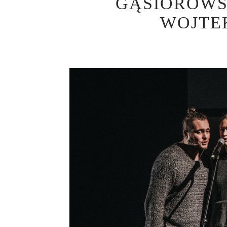
GĄSIOROWSK
WOJTE