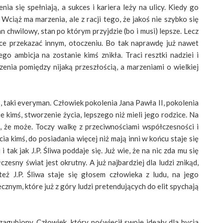
nia się spełniają, a sukces i kariera leży na ulicy. Kiedy go
ciąż ma marzenia, ale z racji tego, że jakoś nie szybko się
n chwilowy, stan po którym przyjdzie (bo i musi) lepsze. Lecz
ce przekazać innym, otoczeniu. Bo tak naprawdę już nawet
go ambicja na zostanie kimś znikła. Traci resztki nadziei i
enia pomiędzy nijaką przeszłością, a marzeniami o wielkiej
, taki everyman. Człowiek pokolenia Jana Pawła II, pokolenia
ie kimś, stworzenie życia, lepszego niż mieli jego rodzice. Na
, że może. Toczy walkę z przeciwnościami współczesności i
ia kimś, do posiadania więcej niż mają inni w końcu staje się
 tak jak J.P. Śliwa poddaje się. Już wie, że na nic zda mu się
czesny świat jest okrutny. A już najbardziej dla ludzi znikąd,
 też J.P. Śliwa staje się głosem człowieka z ludu, na jego
cznym, które już z góry ludzi pretendujących do elit spychają
agubiony. Człowiek, który poświecił swoje ideały dla bycia