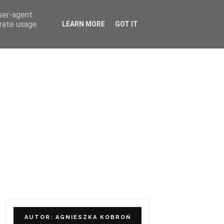
user-agent
ÓŁPRACA I KONTAKT
erate usage
LEARN MORE
GOT IT
AUTOR: AGNIESZKA KOBROŃ