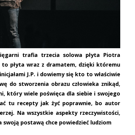
ęgarni trafia trzecia solowa płyta Piotra
e to płyta wraz z dramatem, dzięki któremu
icjałami J.P. i dowiemy się kto to właściwie
awę do stworzenia obrazu człowieka znikąd,
i, który wiele poświęca dla siebie i swojego
kać tu recepty jak żyć poprawnie, bo autor
rzej. Na wszystkie aspekty rzeczywistości,
wa swoją postawą chce powiedzieć ludziom