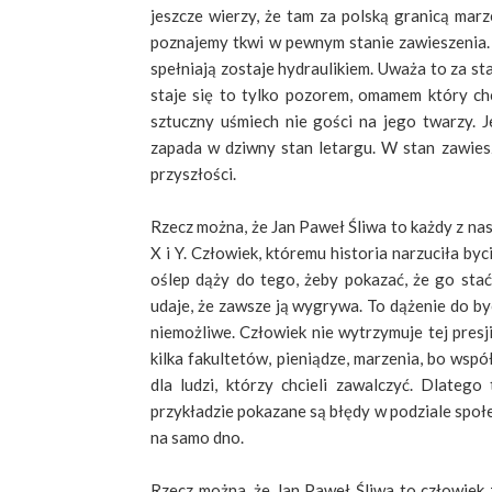
jeszcze wierzy, że tam za polską granicą marze
poznajemy tkwi w pewnym stanie zawieszenia. W
spełniają zostaje hydraulikiem. Uważa to za sta
staje się to tylko pozorem, omamem który ch
sztuczny uśmiech nie gości na jego twarzy. Je
zapada w dziwny stan letargu. W stan zawiesz
przyszłości.
Rzecz można, że Jan Paweł Śliwa to każdy z nas
X i Y. Człowiek, któremu historia narzuciła byc
oślep dąży do tego, żeby pokazać, że go stać
udaje, że zawsze ją wygrywa. To dążenie do byc
niemożliwe. Człowiek nie wytrzymuje tej presji i
kilka fakultetów, pieniądze, marzenia, bo współ
dla ludzi, którzy chcieli zawalczyć. Dlatego
przykładzie pokazane są błędy w podziale społe
na samo dno.
Rzecz można, że Jan Paweł Śliwa to człowiek z