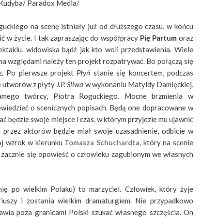
 Kudyba/ Paradox Media/
uckiego na scenę istniały już od dłuższego czasu, w końcu
ć w życie. I tak zapraszając do współpracy
Pię Partum
oraz
taklu, widowiska bądź jak kto woli przedstawienia. Wiele
oma względami należy ten projekt rozpatrywać. Bo połączą się
az. Po pierwsze projekt
Płyń
stanie się koncertem, podczas
e utworów z płyty
J.P. Śliwa
w wykonaniu Matyldy Damięckiej,
mego twórcy, Piotra Roguckiego. Mocne brzmienia w
powiedzieć o scenicznych popisach. Będą one dopracowane w
ć będzie swoje miejsce i czas, w którym przyjdzie mu ujawnić
 przez aktorów będzie miał swoje uzasadnienie, odbicie w
ój wzrok w kierunku
Tomasza Schuchardta
, który na scenie
go zacznie się opowieść o człowieku zagubionym we własnych
ię po wielkim Polaku) to marzyciel. Człowiek, który żyje
riuszy i zostania wielkim dramaturgiem. Nie przypadkowo
nawia poza granicami Polski szukać własnego szczęścia. On