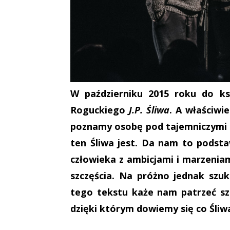
W październiku 2015 roku do ksi
Roguckiego
J.P. Śliwa
. A właściwi
poznamy osobę pod tajemniczymi in
ten Śliwa jest. Da nam to podst
człowieka z ambicjami i marzeniam
szczęścia. Na próżno jednak szu
tego tekstu każe nam patrzeć sze
dzięki którym dowiemy się co Śli