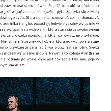
od zawsze matka mu mówiła, że jeśli to zrobi to pójdzie do
co jeśli więcej ze mnie nie będzie
– pyta. Spotyka się z Małą
 dawnego życia. Stara się z nią rozmawiać, coś jej tłumaczyć.
otem znika i jej głos pozostaje ledwie słyszalny wyłącznie w
sza
, wyłącznie na wideo art.), która stara się ze swoim synem
się, ze prowadzi monolog, a J.P. Śliwa wyłącznie przytakuje.
. Nie istnieje. Stosunek do kobiety, która go wychowała staje
mino trzydziestu paru lat Śliwa wciąż jest samotny. Siedzi
o z głosem we własnej głowie. Nawet jego kolega Alan (
Irena
 nie rozumie go wcale, choć jest dokładnie taki sam. Żyje w
bnymi ambicjami.