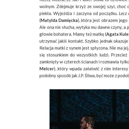
wolnym. Zdejmuje krzyż ze swojej szyi, choć 
piekła. Wyjeżdża i zaczyna od początku.
Lecz 
(
Matylda Damięcka
), która jest obrazem jego
Ale ona nie słucha, wytyka mu dawne czyny, a p
głowie bohatera. Mamy też matkę (
Agata Kule
utrzymać jakiś kontakt. Szybko jednak okazuje 
Relacja matki z synem jest spłycona. Nie ma jej
się stosunkiem do wszystkich ludzi. Przecież 
zamknięty w czterech ścianach i rozmawia tylk
Melcer
), który wpada załatwić z nim interesy
podobny sposób jak J.P. Śliwa, być może z podo