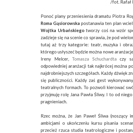
/fot.
Rafał
Ponoć plany przeniesienia dramatu Piotra Rog
Roma Gąsiorowska
postanawia ten plan wcieli
Wojtka Urbańskiego
tworzy coś na wzór spek
zadzieje się na scenie co sprawia, że pod wiel
tutaj aż trzy kategorie: teatr, muzyka i obr
którego usłyszeć będzie można nowe aranżacj
Ireny Melcer,
Tomasza Schuchardta
czy sa
odpowiedniej aranżacji tak najkrócej można 
najdrobniejszych szczegółach. Każdy dźwięk zna
się publiczności. Każdy zaś gest wykonywany
teatralnych formach. To pozwoli kierować sw
przyjmuję rolę Jana Pawła Śliwy. I to od nie
pragnieniach.
Rzec można, że Jan Paweł Śliwa (noszący im
ambicjami o ukończeniu kursu pisania scena
przecież rzuca studia teatrologiczne i posta