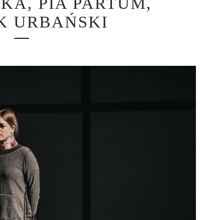
A, PIA PARTUM,
K URBAŃSKI