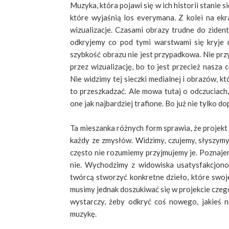
Muzyka, która pojawi się w ich historii stanie 
które wyjaśnią los everymana. Z kolei na ek
wizualizacje. Czasami obrazy trudne do zide
odkryjemy co pod tymi warstwami się kryje n
szybkość obrazu nie jest przypadkowa. Nie p
przez wizualizację, bo to jest przecież nasza
Nie widzimy tej sieczki medialnej i obrazów, k
to przeszkadzać. Ale mowa tutaj o odczuciach,
one jak najbardziej trafione. Bo już nie tylko d
Ta mieszanka różnych form sprawia, że projek
każdy ze zmysłów. Widzimy, czujemy, słyszymy
często nie rozumiemy przyjmujemy je. Poznajem
nie. Wychodzimy z widowiska usatysfakcjonow
twórcą stworzyć konkretne dzieło, które swoj
musimy jednak doszukiwać się w projekcie czegoś
wystarczy, żeby odkryć coś nowego, jakieś 
muzykę.