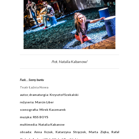
/fot. Natalia Kabanow/
Fuck… Sceny buntu
Teatr Łaźnia Nowa
autor, dramaturgia: Krzysztof Szekalski
reżyseria: Marcin Liber
scenografia: Mirek Kaczmarek
muzyka: RSS BOYS
multimedia: Natalia Kabanow
obsada: Anna Ilczuk, Katarzyna Strączek, Marta Zięba, Rafał