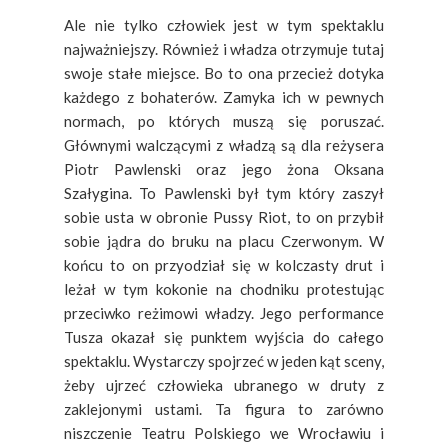
Ale nie tylko człowiek jest w tym spektaklu
najważniejszy. Również i władza otrzymuje tutaj
swoje stałe miejsce. Bo to ona przecież dotyka
każdego z bohaterów. Zamyka ich w pewnych
normach, po których muszą się poruszać.
Głównymi walczącymi z władzą są dla reżysera
Piotr Pawlenski oraz jego żona Oksana
Szałygina. To Pawlenski był tym który zaszył
sobie usta w obronie Pussy Riot, to on przybił
sobie jądra do bruku na placu Czerwonym. W
końcu to on przyodział się w kolczasty drut i
leżał w tym kokonie na chodniku protestując
przeciwko reżimowi władzy. Jego performance
Tusza okazał się punktem wyjścia do całego
spektaklu. Wystarczy spojrzeć w jeden kąt sceny,
żeby ujrzeć człowieka ubranego w druty z
zaklejonymi ustami. Ta figura to zarówno
niszczenie Teatru Polskiego we Wrocławiu i