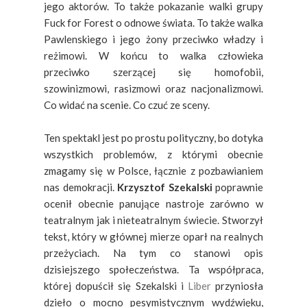
jego aktorów. To także pokazanie walki grupy
Fuck for Forest o odnowe świata. To także walka
Pawlenskiego i jego żony przeciwko władzy i
reżimowi. W końcu to walka człowieka
przeciwko szerzącej się homofobii,
szowinizmowi, rasizmowi oraz nacjonalizmowi.
Co widać na scenie. Co czuć ze sceny.
Ten spektakl jest po prostu polityczny, bo dotyka
wszystkich problemów, z którymi obecnie
zmagamy się w Polsce, łącznie z pozbawianiem
nas demokracji.
Krzysztof Szekalski
poprawnie
ocenił obecnie panujące nastroje zarówno w
teatralnym jak i nieteatralnym świecie. Stworzył
tekst, który w głównej mierze oparł na realnych
przeżyciach. Na tym co stanowi opis
dzisiejszego społeczeństwa. Ta współpraca,
której dopuścił się Szekalski i
Liber
przyniosła
dzieło o mocno pesymistycznym wydźwięku,