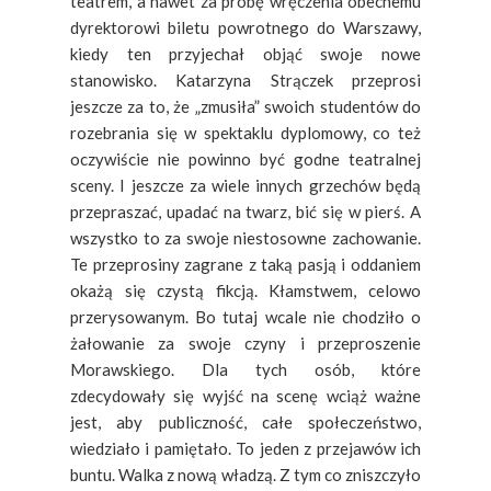
teatrem, a nawet za próbę wręczenia obecnemu
dyrektorowi biletu powrotnego do Warszawy,
kiedy ten przyjechał objąć swoje nowe
stanowisko. Katarzyna Strączek przeprosi
jeszcze za to, że „zmusiła” swoich studentów do
rozebrania się w spektaklu dyplomowy, co też
oczywiście nie powinno być godne teatralnej
sceny. I jeszcze za wiele innych grzechów będą
przepraszać, upadać na twarz, bić się w pierś. A
wszystko to za swoje niestosowne zachowanie.
Te przeprosiny zagrane z taką pasją i oddaniem
okażą się czystą fikcją. Kłamstwem, celowo
przerysowanym. Bo tutaj wcale nie chodziło o
żałowanie za swoje czyny i przeproszenie
Morawskiego. Dla tych osób, które
zdecydowały się wyjść na scenę wciąż ważne
jest, aby publiczność, całe społeczeństwo,
wiedziało i pamiętało. To jeden z przejawów ich
buntu. Walka z nową władzą. Z tym co zniszczyło