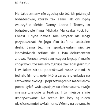
ich teatr.
Na takie zmiany nie zgodzą się też ich późniejsi
bohaterowie, którzy tak samo jak oni będą
walczyć o siebie. Danny, Leona i Tommy to
bohaterowie filmu Michała Marczaka Fuck for
Forest. Chyba nawet sam reżyser nie mógł
przypuszczać, że jego film trafi na teatralne
deski. Sama też nie spodziewałam się, że
kiedykolwiek zetknę się z tym dokumentem
znowu. Ponoć nawet sam reżyser kręcąc film, nie
chcąc być utożsamiany z grupą zakładał garnitur
i w takim stroju podróżował wraz z nimi. A
jednak, film o grupie, która zarabia pieniądze na
ratowanie ekologii poprzez kręcenie materiałów
porno tyleż wstrząsający co niesmaczny, swoje
miejsce znajduje w teatrze. I to miejsce silnie
umotywowane. Na scenie ich losy są nieco
okrojone, mniej wyjaśnione. Wiemy na pewno, że