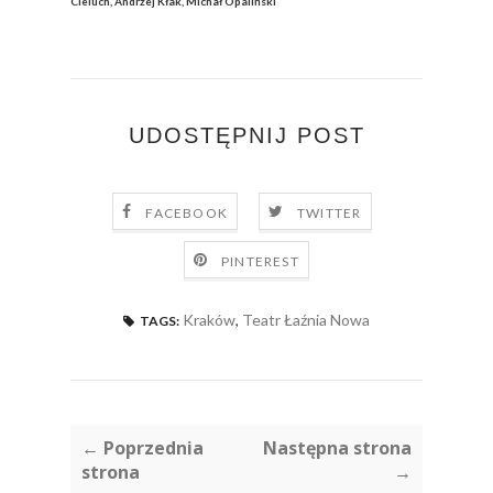
Cieluch, Andrzej Kłak, Michał Opaliński
UDOSTĘPNIJ POST
FACEBOOK
TWITTER
PINTEREST
Kraków
,
Teatr Łaźnia Nowa
TAGS:
← Poprzednia
Następna strona
strona
→