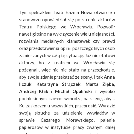
Tym spektaklem Teatr Łaźnia Nowa otwarcie i
stanowczo opowiedział się po stronie aktorów
Teatru Polskiego we Wrocławiu. Pozwolił
nawet głośno na wykrzyczenie wielu niejasności,
rozwiania medialnych kłamstewek czy prawd
oraz przedstawienia opinii poszczególnych osób
zamieszanych w całą tę sytuację. Już nie etatowi
aktorzy, bo z teatrem we Wrocławiu się
pożegnali, więc nic nie stało na przeszkodzie,
aby swoje zdanie przekazać ze sceny. I tak
Anna
Ilczuk
,
Katarzyna Strączek
,
Marta Zięba
,
Andrzej Kłak
i
Michał Opaliński
z wysoko
podniesionym czołem wchodzą na scenę, aby…
Ku zaskoczeniu wszystkich, przeprosić. Wyrazić
swoją skruchę za udzielenie wywiadów w
sprawie Cezarego Morawskiego, palenie
papierosów w instytucie pracy zwanym dalej