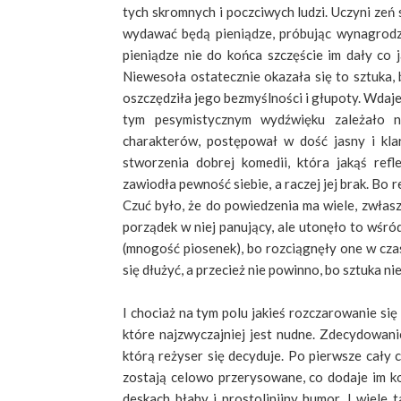
tych skromnych i poczciwych ludzi. Uczyni ze
wydawać będą pieniądze, próbując wynagrodzi
pieniądze nie do końca szczęście im dały co j
Niewesoła ostatecznie okazała się to sztuka,
oszczędziła jego bezmyślności i głupoty. Wdaje
tym pesymistycznym wydźwięku zależało na
charakterów, postępował w dość jasny i kl
stworzenia dobrej komedii, która jakąś ref
zawiodła pewność siebie, a raczej jej brak. Bo
Czuć było, że do powiedzenia ma wiele, zwłas
porządek w niej panujący, ale utonęło to wśr
(mnogość piosenek), bo rozciągnęły one w cz
się dłużyć, a przecież nie powinno, bo sztuka 
I chociaż na tym polu jakieś rozczarowanie się 
które najzwyczajniej jest nudne. Zdecydowani
którą reżyser się decyduje. Po pierwsze cały
zostają celowo przerysowane, co dodaje im k
deskach błahy i prostolinijny humor. I wiel