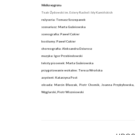
Wielka wygran
a
Teatr Żydowski im. Estery Rachel i Idy Kamińskich
reżyseria: Tomasz Szczepanek
scenariusz: Marta Guśniowska
scenografia: Paweł Cukier
kostiumy: Paweł Cukier
choreografia: Aleksandra Dziurosz
muzyka: Igor Przebindowski
teksty piosenek: Marta Guśniowska
przygotowanie wokalne: Teresa Wrońska
asystent: Katarzyna Post
obsada: Marcin Błaszak, Piotr Chomik, Joanna Przybyłowska,
Węglarski, Piotr Wiszniowski