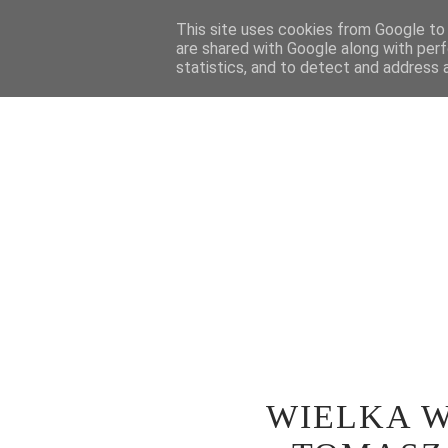
STRONA GŁÓWNA
This site uses cookies from Google to d
WOKÓŁ TEATRU
SPE
are shared with Google along with perf
statistics, and to detect and address 
WIELKA W