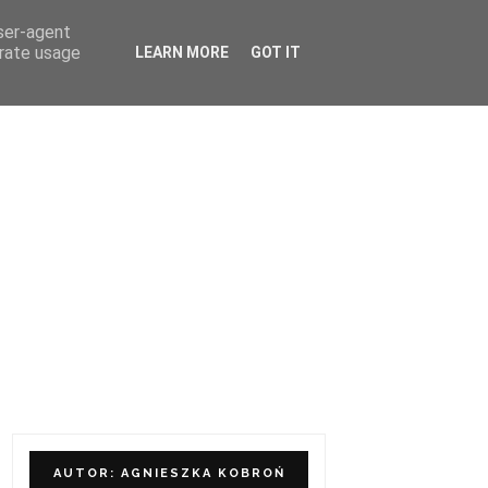
user-agent
ÓŁPRACA I KONTAKT
erate usage
LEARN MORE
GOT IT
AUTOR: AGNIESZKA KOBROŃ