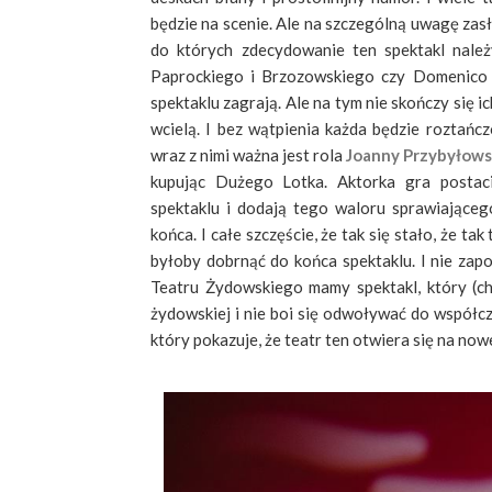
będzie na scenie. Ale na szczególną uwagę zasł
do których zdecydowanie ten spektakl należ
Paprockiego i Brzozowskiego czy Domenico 
spektaklu zagrają. Ale na tym nie skończy się ic
wcielą. I bez wątpienia każda będzie roztańcz
wraz z nimi ważna jest rola
Joanny Przybyłows
kupując Dużego Lotka. Aktorka gra postaci
spektaklu i dodają tego waloru sprawiająceg
końca. I całe szczęście, że tak się stało, że 
byłoby dobrnąć do końca spektaklu. I nie zapo
Teatru Żydowskiego mamy spektakl, który (chy
żydowskiej i nie boi się odwoływać do współcz
który pokazuje, że teatr ten otwiera się na nowe