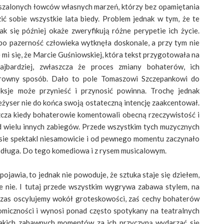
ń szalonych łowców własnych marzeń, którzy bez opamiętania
ć sobie wszystkie lata biedy. Problem jednak w tym, że te
ak się później okaże zweryfikują różne perypetie ich życie.
 bo pazerność człowieka wytknęła doskonale, a przy tym nie
 mi się, że Marcie Guśniowskiej, która tekst przygotowała na
jbardziej, zwłaszcza że proces zmiany bohaterów, ich
arowny sposób. Dało to pole Tomaszowi Szczepankowi do
leksje może przynieść i przynosić powinna. Trochę jednak
 reżyser nie do końca swoją ostateczną intencję zaakcentował.
zcza kiedy bohaterowie komentowali obecną rzeczywistość i
ód wielu innych zabiegów. Przede wszystkim tych muzycznych
asie spektakl niesamowicie i od pewnego momentu zaczynało
niedługa. Do tego komediowa i z rysem musicalowym.
pojawia, to jednak nie powoduje, że sztuka staje się dziełem,
e nie. I tutaj przede wszystkim wygrywa zabawa stylem, na
 czas oscylujemy wokół groteskowości, zaś cechy bohaterów
omiczności i wynosi ponad często spotykany na teatralnych
e takich zabawnych momentów za ich przyczyną wydarzać się