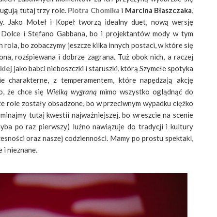
ugują tutaj trzy role.
Piotra Chomika
i
Marcina Błaszczaka
,
y. Jako Moteł i Kopeł tworzą idealny duet, nową wersję
Dolce i Stefano Gabbana, bo i projektantów mody w tym
h rola, bo zobaczymy jeszcze kilka innych postaci, w które się
ona, rozśpiewana i dobrze zagrana. Tuż obok nich, a raczej
kiej
jako babci nieboszczki i staruszki, którą Szymełe spotyka
e charakterne, z temperamentem, które napędzają akcję
o, że chce się
Wielką wygraną
mimo wszystko oglądnąć do
tak te role zostały obsadzone, bo w przeciwnym wypadku ciężko
minajmy tutaj kwestii najważniejszej, bo wreszcie na scenie
ba po raz pierwszy) luźno nawiązuje do tradycji i kultury
esności oraz naszej codzienności. Mamy po prostu spektakl,
 i nieznane.