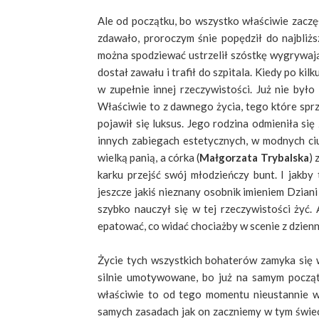
Ale od początku, bo wszystko właściwie zaczęł
zdawało, proroczym śnie popędził do najbliższ
można spodziewać ustrzelił szóstkę wygrywając
dostał zawału i trafił do szpitala. Kiedy po kil
w zupełnie innej rzeczywistości. Już nie był
Właściwie to z dawnego życia, tego które sprze
pojawił się luksus. Jego rodzina odmieniła się
innych zabiegach estetycznych, w modnych ci
wielką panią, a córka (
Małgorzata Trybalska
) 
karku przejść swój młodzieńczy bunt. I jakby 
jeszcze jakiś nieznany osobnik imieniem Dziani 
szybko nauczył się w tej rzeczywistości żyć
epatować, co widać chociażby w scenie z dzienn
Życie tych wszystkich bohaterów zamyka się w 
silnie umotywowane, bo już na samym począt
właściwie to od tego momentu nieustannie w 
samych zasadach jak on zaczniemy w tym świec