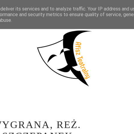
eliver its services and to analyze traffic. Your IP address and 
KTAKLE
WYWIADY
LITERATURA
PRÓBY MEDIALNE
WSP
ormance and security metrics to ensure quality of service, gen
abuse.
YGRANA, REŻ.