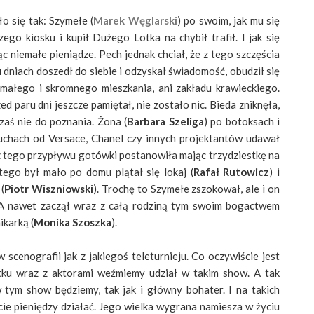
o się tak: Szymełe (
Marek Węglarski
) po swoim, jak mu się
ego kiosku i kupił Dużego Lotka na chybił trafił. I jak się
 niemałe pieniądze. Pech jednak chciał, że z tego szczęścia
ku dniach doszedł do siebie i odzyskał świadomość, obudził się
o małego i skromnego mieszkania, ani zakładu krawieckiego.
d paru dni jeszcze pamiętał, nie zostało nic. Bieda zniknęła,
 zaś nie do poznania. Żona (
Barbara Szeliga
) po botoksach i
uchach od Versace, Chanel czy innych projektantów udawał
z tego przypływu gotówki postanowiła mając trzydziestkę na
tego był mało po domu plątał się lokaj (
Rafał Rutowicz
) i
(
Piotr Wiszniowski
). Trochę to Szymełe zszokował, ale i on
. A nawet zaczął wraz z całą rodziną tym swoim bogactwem
ikarką (
Monika Szoszka
).
scenografii jak z jakiegoś teleturnieju. Co oczywiście jest
ku wraz z aktorami weźmiemy udział w takim show. A tak
tym show będziemy, tak jak i główny bohater. I na takich
ie pieniędzy działać. Jego wielka wygrana namiesza w życiu